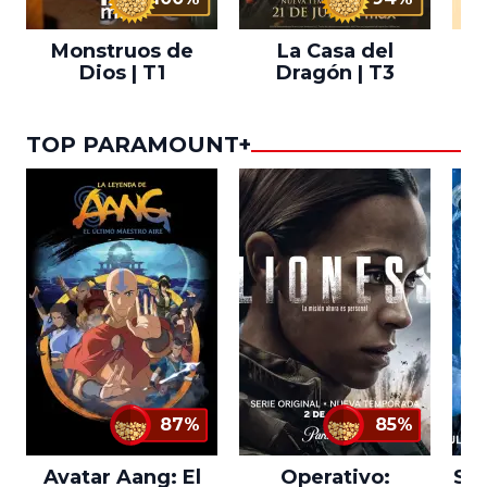
Monstruos de
La Casa del
T
Dios | T1
Dragón | T3
TOP PARAMOUNT+
87%
85%
Avatar Aang: El
Operativo:
Sta