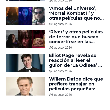
6 agosto, 2026
uno del año’
‘Amos del Universo’,
‘Mortal Kombat II’ y
otras películas que no
dominaron la taquilla
6 agosto, 2026
pero triunfaron en
‘River’ y otras películas
streaming
de terror que buscan
convertirse en las
nuevas ‘Obsession’ y
6 agosto, 2026
‘Backrooms’
Elliot Page revela su
reacción al leer el
guion de ‘La Odisea’ y
elogia la forma de
6 agosto, 2026
dirigir de Christopher
Willem Dafoe dice que
Nolan
prefiere trabajar en
películas pequeñas:
‘Las grandes están
6 agosto, 2026
demasiado
planificadas’