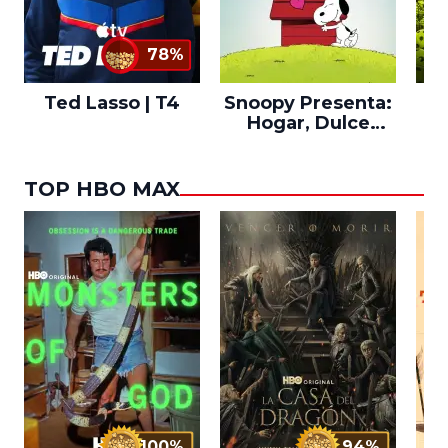
78%
Ted Lasso | T4
Snoopy Presenta:
Th
Hogar, Dulce
po
Hogar
TOP HBO MAX
100%
94%