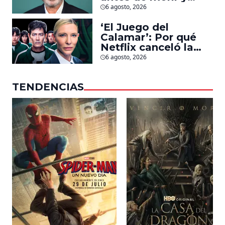
llegarán pronto a
6 agosto, 2026
salas
‘El Juego del
Calamar’: Por qué
Netflix canceló la
serie de David
6 agosto, 2026
Fincher que iba a
ubicarse en Estados
TENDENCIAS
Unidos