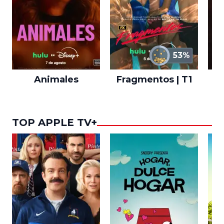
53%
Animales
Fragmentos | T1
A
TOP APPLE TV+