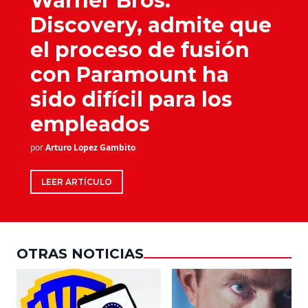
Warner Bros.
Discovery, admite que
el proceso de fusión
con Paramount ha
sido difícil para los
empleados
por
Arturo Lopez Gambito
LEER ARTÍCULO
OTRAS NOTICIAS