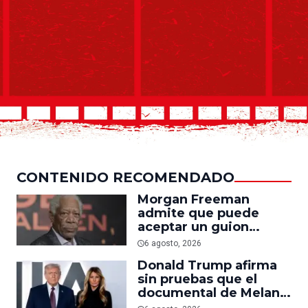
CONTENIDO RECOMENDADO
Morgan Freeman
admite que puede
aceptar un guion
mediocre si le pagan lo
6 agosto, 2026
suficiente
Donald Trump afirma
sin pruebas que el
documental de Melania
es ‘la película número