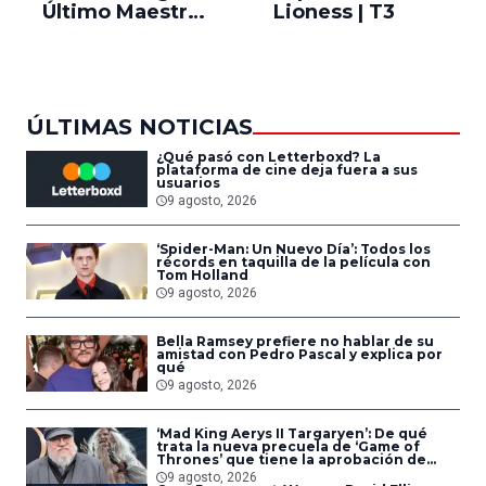
Último Maestro
Lioness | T3
Ne
del Aire
ÚLTIMAS NOTICIAS
¿Qué pasó con Letterboxd? La
plataforma de cine deja fuera a sus
usuarios
9 agosto, 2026
‘Spider-Man: Un Nuevo Día’: Todos los
récords en taquilla de la película con
Tom Holland
9 agosto, 2026
Bella Ramsey prefiere no hablar de su
amistad con Pedro Pascal y explica por
qué
9 agosto, 2026
‘Mad King Aerys II Targaryen’: De qué
trata la nueva precuela de ‘Game of
Thrones’ que tiene la aprobación de
George R.R. Martin
9 agosto, 2026