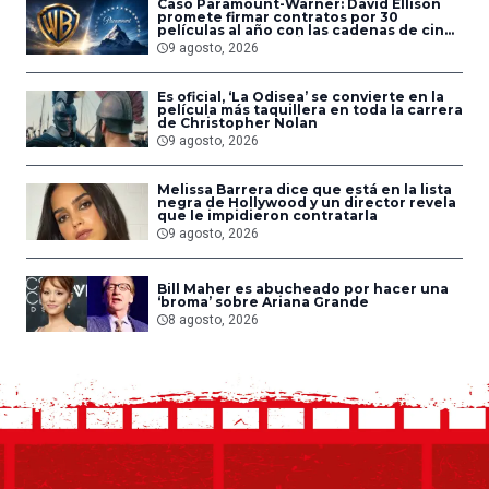
Caso Paramount-Warner: David Ellison
promete firmar contratos por 30
películas al año con las cadenas de cine
que acepten la fusión
9 agosto, 2026
Es oficial, ‘La Odisea’ se convierte en la
película más taquillera en toda la carrera
de Christopher Nolan
9 agosto, 2026
Melissa Barrera dice que está en la lista
negra de Hollywood y un director revela
que le impidieron contratarla
9 agosto, 2026
Bill Maher es abucheado por hacer una
‘broma’ sobre Ariana Grande
8 agosto, 2026