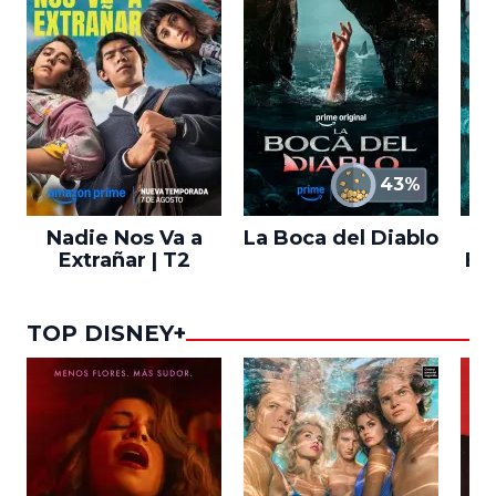
43%
Nadie Nos Va a
La Boca del Diablo
Extrañar | T2
En
TOP DISNEY+