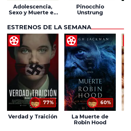
Adolescencia,
Pinocchio
Sexo y Muerte en
Unstrung
Campamento
Miasma
ESTRENOS DE LA SEMANA
77%
60%
Verdad y Traición
La Muerte de
L
Robin Hood