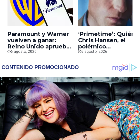
Paramount y Warner
‘Primetime’: Quién 
vuelven a ganar:
Chris Hansen, el
Reino Unido aprueba
polémico
la fusión entre
6 agosto, 2026
presentador que
6 agosto, 2026
conglomerados
Robert Pattinson
interpreta en su
nueva película