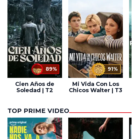
89%
91%
Cien Años de
Mi Vida Con Los
Bo
Soledad | T2
Chicos Walter | T3
TOP PRIME VIDEO