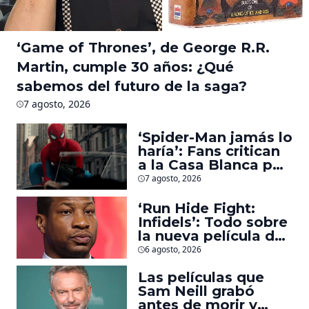
‘Game of Thrones’, de George R.R.
Martin, cumple 30 años: ¿Qué
sabemos del futuro de la saga?
7 agosto, 2026
‘Spider-Man jamás lo
haría’: Fans critican
a la Casa Blanca por
usar al héroe para
7 agosto, 2026
promover
deportaciones
‘Run Hide Fight:
Infidels’: Todo sobre
la nueva película de
Jonathan Majors en
6 agosto, 2026
la que lucha contra
islamistas radicales
Las películas que
Sam Neill grabó
antes de morir y