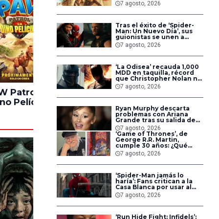
cumplidas: ‘Así son las
7 agosto, 2026
cosas’
Tras el éxito de ‘Spider-
Man: Un Nuevo Día’, sus
guionistas se unen a
‘Avengers: Doomsday’ y
7 agosto, 2026
‘Secret Wars’
‘La Odisea’ recauda 1,000
MDD en taquilla, récord
que Christopher Nolan no
alcanzaba desde hace 14
7 agosto, 2026
años
 Patrol: La
Los Juegos del
Solo P
no Película
Hambre:
No
Ryan Murphy descarta
Amanecer en La
problemas con Ariana
Cosecha
Grande tras su salida de
‘American Horror Story’
7 agosto, 2026
‘Game of Thrones’, de
George R.R. Martin,
cumple 30 años: ¿Qué
sabemos del futuro de la
7 agosto, 2026
saga?
‘Spider-Man jamás lo
haría’: Fans critican a la
Casa Blanca por usar al
héroe para promover
7 agosto, 2026
deportaciones
‘Run Hide Fight: Infidels’: