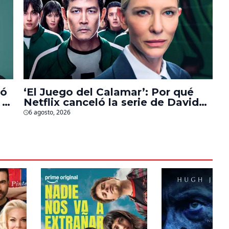
bó
‘El Juego del Calamar’: Por qué
 a
Netflix canceló la serie de David
Fincher que iba a ubicarse en
6 agosto, 2026
Estados Unidos