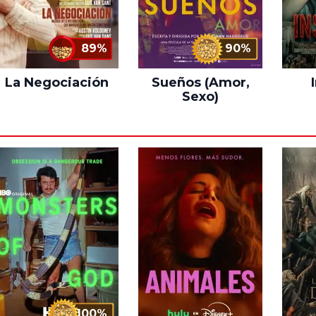
89%
90%
La Negociación
Sueños (Amor,
Sexo)
100%