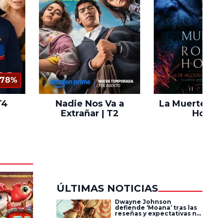
78%
T4
Nadie Nos Va a
La Muerte d
Extrañar | T2
Hood
ÚLTIMAS NOTICIAS
Dwayne Johnson
defiende ‘Moana’ tras las
reseñas y expectativas no