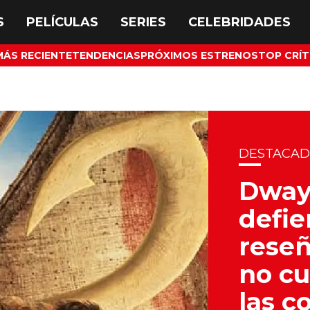
MÁS RECIENTE
TENDENCIAS
PRÓXIMOS ESTRENOS
TOP CRÍT
DESTACA
Dway
defie
reseñ
no cu
las c