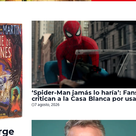
‘Spider-Man jamás lo haría’: Fan
critican a la Casa Blanca por usa
al héroe para promover
7 agosto, 2026
deportaciones
rge