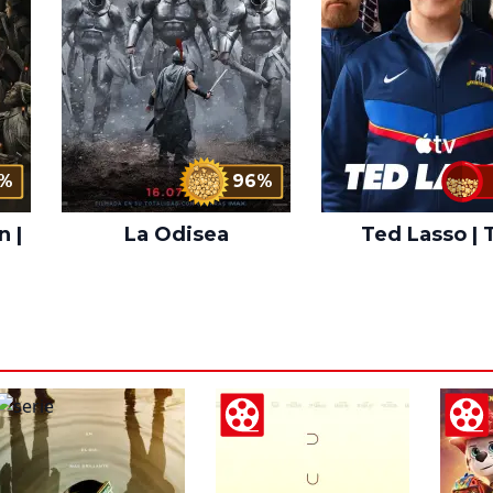
%
96%
n |
La Odisea
Ted Lasso | 