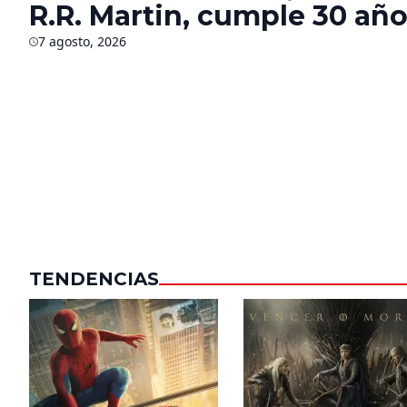
R.R. Martin, cumple 30 año
¿Qué sabemos del futuro d
7 agosto, 2026
saga?
TENDENCIAS