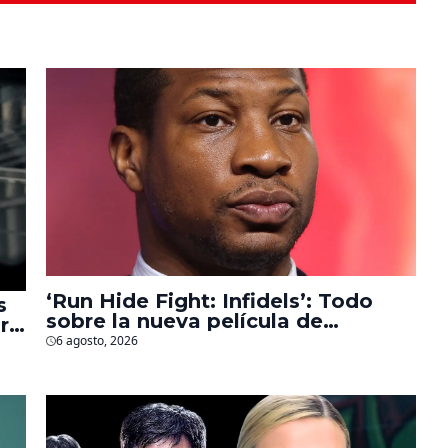
‘Run Hide Fight: Infidels’: Todo
s
sobre la nueva película de
r
Jonathan Majors en la que lucha
6 agosto, 2026
contra islamistas radicales