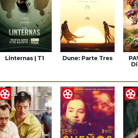
Linternas | T1
Dune: Parte Tres
PAW
Di