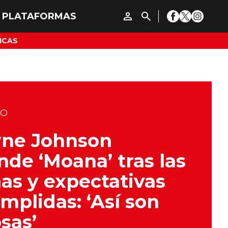
ICAS
DO
ne Johnson
nde ‘Moana’ tras las
as y expectativas
mplidas: ‘Así son
osas’