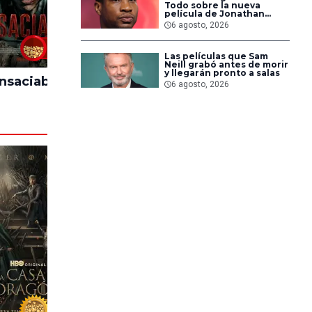
Todo sobre la nueva
película de Jonathan
Majors en la que lucha
6 agosto, 2026
contra islamistas
radicales
60%
80%
Las películas que Sam
Neill grabó antes de morir
y llegarán pronto a salas
Insaciable
El Día D: Bajo
Backroo
6 agosto, 2026
Presión
Sal
94%
53%