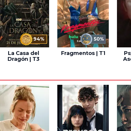
94%
50%
La Casa del
Fragmentos | T1
Ps
Dragón | T3
As