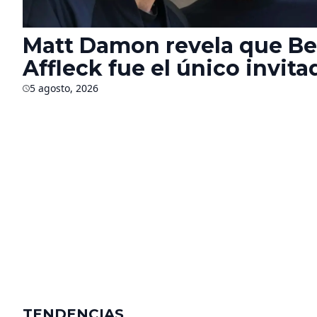
Matt Damon revela que B
Affleck fue el único invita
autorizado en el rodaje de 
5 agosto, 2026
Odisea’ durante seis mese
TENDENCIAS