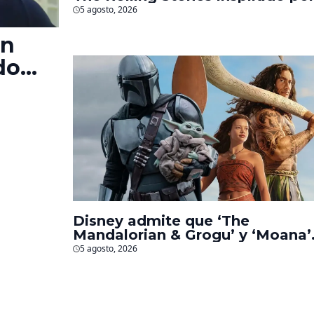
los biopics de The Beatles
5 agosto, 2026
en
do
‘La
s
Disney admite que ‘The
Mandalorian & Grogu’ y ‘Moana’
fueron decepciones en taquilla
5 agosto, 2026
pero lograron algo especial