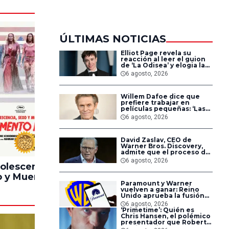
ÚLTIMAS NOTICIAS
Elliot Page revela su
reacción al leer el guion
de ‘La Odisea’ y elogia la
forma de dirigir de
6 agosto, 2026
Christopher Nolan
Willem Dafoe dice que
prefiere trabajar en
películas pequeñas: ‘Las
grandes están demasiado
6 agosto, 2026
planificadas’
David Zaslav, CEO de
100%
90%
Warner Bros. Discovery,
admite que el proceso de
fusión con Paramount ha
6 agosto, 2026
sido difícil para los
olescencia,
Pinocchio
Lintern
empleados
 y Muerte en
Unstrung
Paramount y Warner
ampamento
vuelven a ganar: Reino
Miasma
Unido aprueba la fusión
entre conglomerados
6 agosto, 2026
‘Primetime’: Quién es
Chris Hansen, el polémico
presentador que Robert
Pattinson interpreta en