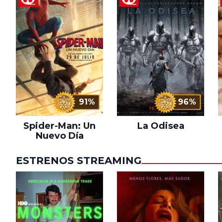
91%
96%
Spider-Man: Un
La Odisea
Nuevo Día
ESTRENOS STREAMING