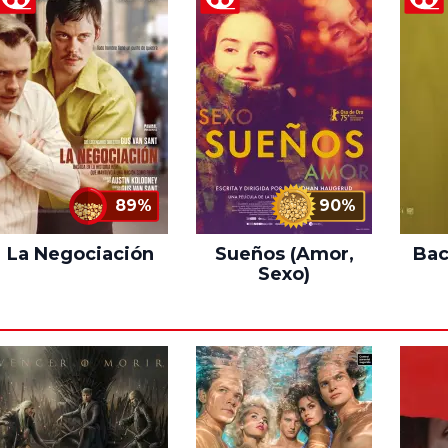
89%
90%
La Negociación
Sueños (Amor,
Bac
Sexo)