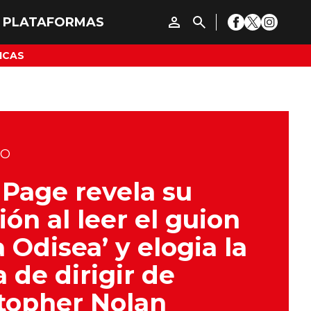
ICAS
DO
t Page revela su
ión al leer el guion
a Odisea’ y elogia la
 de dirigir de
topher Nolan