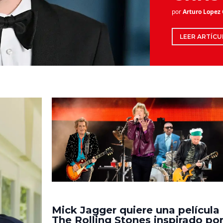
por
Arturo Lopez
LEER ARTÍCU
Mick Jagger quiere una película
The Rolling Stones inspirado po