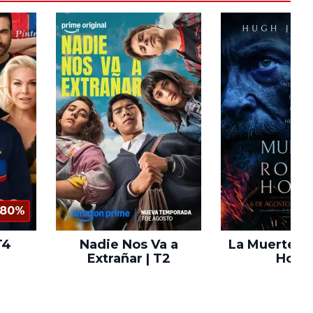
80%
T4
Nadie Nos Va a
La Muerte d
Extrañar | T2
Hood