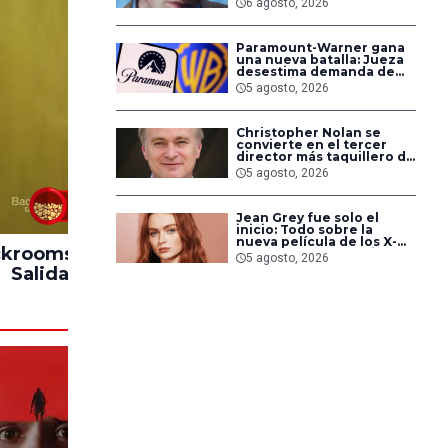
6 agosto, 2026
su nueva película
Paramount-Warner gana
una nueva batalla: Jueza
desestima demanda de
consumidores contra la
5 agosto, 2026
fusión
Christopher Nolan se
convierte en el tercer
director más taquillero de
todos los tiempos
5 agosto, 2026
83%
Jean Grey fue solo el
inicio: Todo sobre la
nueva película de los X-
krooms: Sin
Hasta el Fin del
Impacto
Men en Marvel Studios
5 agosto, 2026
Salida
Mundo