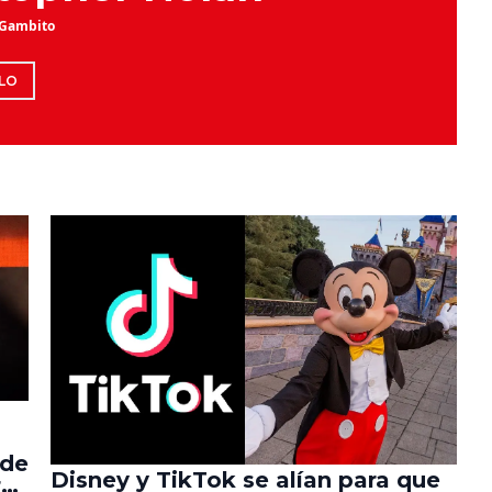
 Gambito
LO
 de
Disney y TikTok se alían para que
r