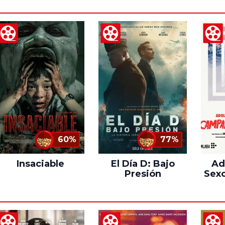
60%
77%
Insaciable
El Día D: Bajo
Ad
Presión
Sexo
C