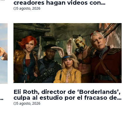
creadores hagan videos con
personajes de Marvel, Pixar y ‘Star
5 agosto, 2026
Wars’
Eli Roth, director de ‘Borderlands’,
culpa al estudio por el fracaso de
la película
5 agosto, 2026