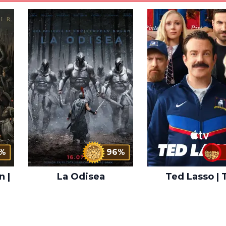
%
96%
n |
La Odisea
Ted Lasso | 