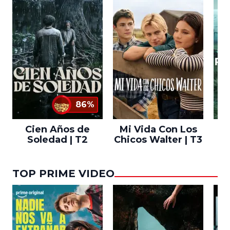
86%
Cien Años de
Mi Vida Con Los
Bo
Soledad | T2
Chicos Walter | T3
TOP PRIME VIDEO