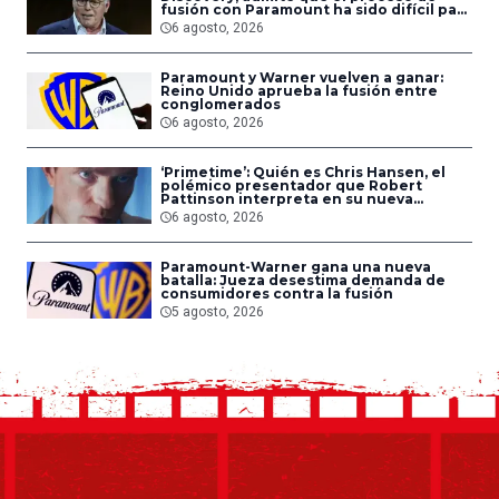
fusión con Paramount ha sido difícil para
los empleados
6 agosto, 2026
Paramount y Warner vuelven a ganar:
Reino Unido aprueba la fusión entre
conglomerados
6 agosto, 2026
‘Primetime’: Quién es Chris Hansen, el
polémico presentador que Robert
Pattinson interpreta en su nueva
película
6 agosto, 2026
Paramount-Warner gana una nueva
batalla: Jueza desestima demanda de
consumidores contra la fusión
5 agosto, 2026