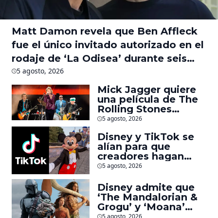
Matt Damon revela que Ben Affleck
fue el único invitado autorizado en el
rodaje de ‘La Odisea’ durante seis
meses
5 agosto, 2026
Mick Jagger quiere
una película de The
Rolling Stones
inspirado por los
5 agosto, 2026
biopics de The
Disney y TikTok se
Beatles
alían para que
creadores hagan
videos con
5 agosto, 2026
personajes de
Marvel, Pixar y ‘Star
Disney admite que
Wars’
‘The Mandalorian &
Grogu’ y ‘Moana’
fueron decepciones
5 agosto, 2026