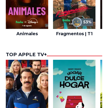
53%
Animales
Fragmentos | T1
A
TOP APPLE TV+