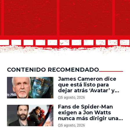
CONTENIDO RECOMENDADO
James Cameron dice
que está listo para
dejar atrás ‘Avatar’ y
trabajar en ‘el último
5 agosto, 2026
acto de su carrera’
Fans de Spider-Man
exigen a Jon Watts
nunca más dirigir una
película del personaje
5 agosto, 2026