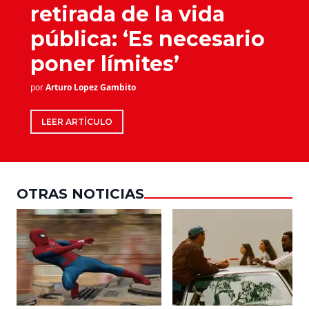
retirada de la vida
pública: ‘Es necesario
poner límites’
por
Arturo Lopez Gambito
LEER ARTÍCULO
OTRAS NOTICIAS