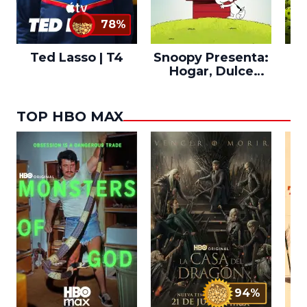
78%
Ted Lasso | T4
Snoopy Presenta:
Th
Hogar, Dulce
po
Hogar
TOP HBO MAX
94%