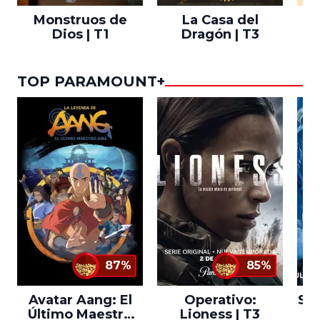
Monstruos de
La Casa del
T
Dios | T1
Dragón | T3
TOP PARAMOUNT+
87%
85%
Avatar Aang: El
Operativo:
Sta
Último Maestro
Lioness | T3
Ne