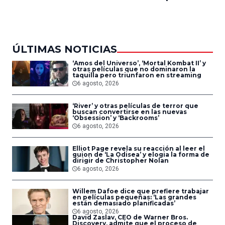
del Aire
ÚLTIMAS NOTICIAS
‘Amos del Universo’, ‘Mortal Kombat II’ y
otras películas que no dominaron la
taquilla pero triunfaron en streaming
6 agosto, 2026
‘River’ y otras películas de terror que
buscan convertirse en las nuevas
‘Obsession’ y ‘Backrooms’
6 agosto, 2026
Elliot Page revela su reacción al leer el
guion de ‘La Odisea’ y elogia la forma de
dirigir de Christopher Nolan
6 agosto, 2026
Willem Dafoe dice que prefiere trabajar
en películas pequeñas: ‘Las grandes
están demasiado planificadas’
6 agosto, 2026
David Zaslav, CEO de Warner Bros.
Discovery, admite que el proceso de