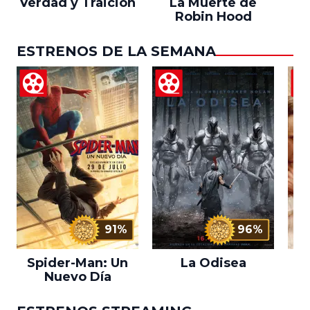
Verdad y Traición
La Muerte de
Robin Hood
ESTRENOS DE LA SEMANA
91%
96%
Spider-Man: Un
La Odisea
L
Nuevo Día