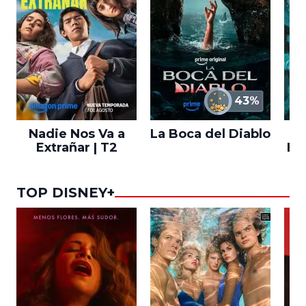
43%
Nadie Nos Va a
La Boca del Diablo
Extrañar | T2
En
TOP DISNEY+