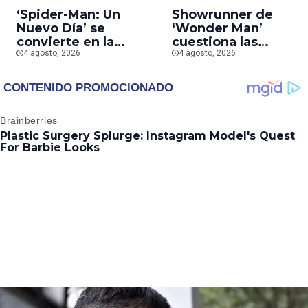
‘Spider-Man: Un
Showrunner de
Nuevo Día’ se
‘Wonder Man’
convierte en la
cuestiona las
segunda película que
4 agosto, 2026
prioridades de Marv
4 agosto, 2026
más rápido alcanza
tras la cancelación d
los mil millones en
la serie
taquilla