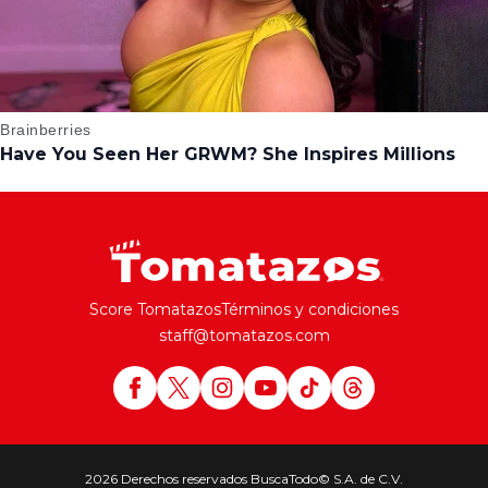
Score Tomatazos
Términos y condiciones
staff@tomatazos.com
2026 Derechos reservados BuscaTodo© S.A. de C.V.