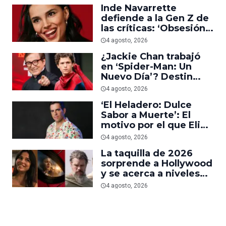
Inde Navarrette
defiende a la Gen Z de
las críticas: ‘Obsesión
es prueba de que los
4 agosto, 2026
jóvenes sí van al cine’
¿Jackie Chan trabajó
en ‘Spider-Man: Un
Nuevo Día’? Destin
Daniel Cretton aclara el
4 agosto, 2026
malentendido
‘El Heladero: Dulce
Sabor a Muerte’: El
motivo por el que Eli
Roth se hartó de los
4 agosto, 2026
grandes estudios de
La taquilla de 2026
Hollywood e hizo su
sorprende a Hollywood
nueva película gore
y se acerca a niveles
anteriores a la
4 agosto, 2026
pandemia