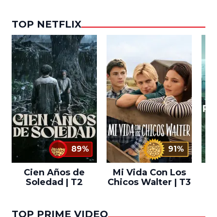
TOP NETFLIX
89%
91%
Cien Años de
Mi Vida Con Los
Bo
Soledad | T2
Chicos Walter | T3
TOP PRIME VIDEO