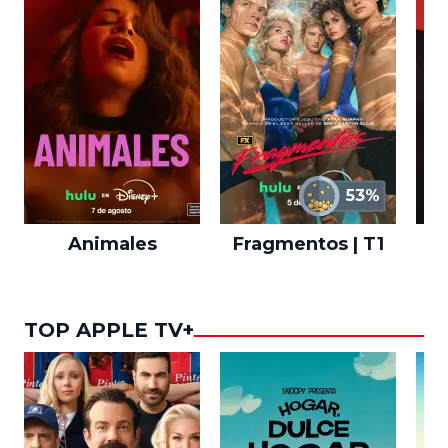
53%
Animales
Fragmentos | T1
A
TOP APPLE TV+