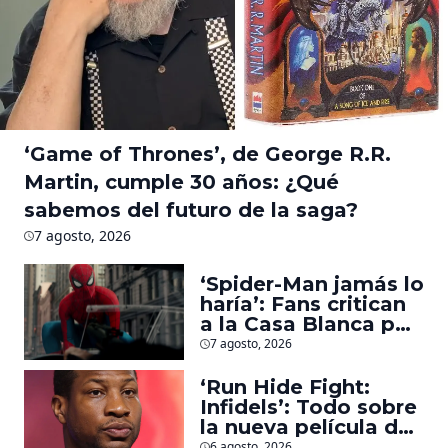
‘Game of Thrones’, de George R.R.
Martin, cumple 30 años: ¿Qué
sabemos del futuro de la saga?
7 agosto, 2026
‘Spider-Man jamás lo
haría’: Fans critican
a la Casa Blanca por
usar al héroe para
7 agosto, 2026
promover
deportaciones
‘Run Hide Fight:
Infidels’: Todo sobre
la nueva película de
Jonathan Majors en
6 agosto, 2026