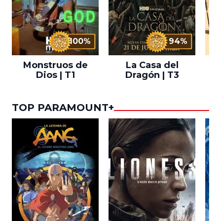
100%
94%
Monstruos de
La Casa del
T
Dios | T1
Dragón | T3
TOP PARAMOUNT+