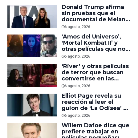
suficiente
Donald Trump afirma
sin pruebas que el
documental de Melania
es ‘la película número
6 agosto, 2026
uno del año’
‘Amos del Universo’,
‘Mortal Kombat II’ y
otras películas que no
dominaron la taquilla
6 agosto, 2026
pero triunfaron en
‘River’ y otras películas
streaming
de terror que buscan
convertirse en las
nuevas ‘Obsession’ y
6 agosto, 2026
‘Backrooms’
Elliot Page revela su
reacción al leer el
guion de ‘La Odisea’ y
elogia la forma de
6 agosto, 2026
dirigir de Christopher
Willem Dafoe dice que
Nolan
prefiere trabajar en
películas pequeñas: