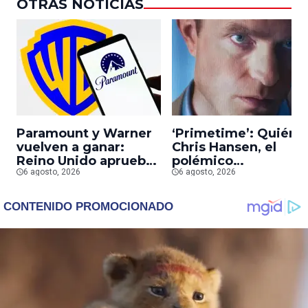
OTRAS NOTICIAS
Paramount y Warner
‘Primetime’: Quién 
vuelven a ganar:
Chris Hansen, el
Reino Unido aprueba
polémico
la fusión entre
6 agosto, 2026
presentador que
6 agosto, 2026
conglomerados
Robert Pattinson
interpreta en su
nueva película