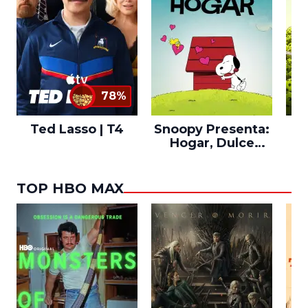
78%
Ted Lasso | T4
Snoopy Presenta:
Th
Hogar, Dulce
po
Hogar
TOP HBO MAX