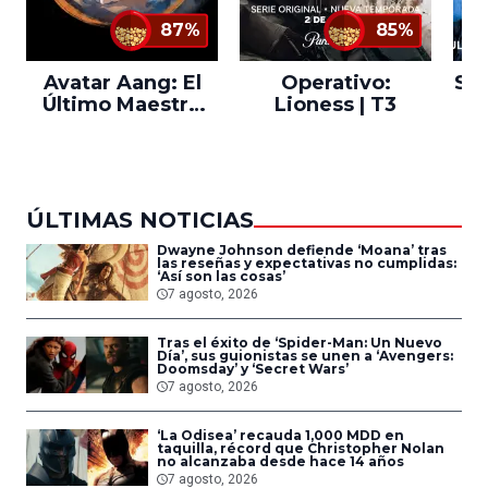
87%
85%
Avatar Aang: El
Operativo:
Sta
Último Maestro
Lioness | T3
Ne
del Aire
ÚLTIMAS NOTICIAS
Dwayne Johnson defiende ‘Moana’ tras
las reseñas y expectativas no cumplidas:
‘Así son las cosas’
7 agosto, 2026
Tras el éxito de ‘Spider-Man: Un Nuevo
Día’, sus guionistas se unen a ‘Avengers:
Doomsday’ y ‘Secret Wars’
7 agosto, 2026
‘La Odisea’ recauda 1,000 MDD en
taquilla, récord que Christopher Nolan
no alcanzaba desde hace 14 años
7 agosto, 2026