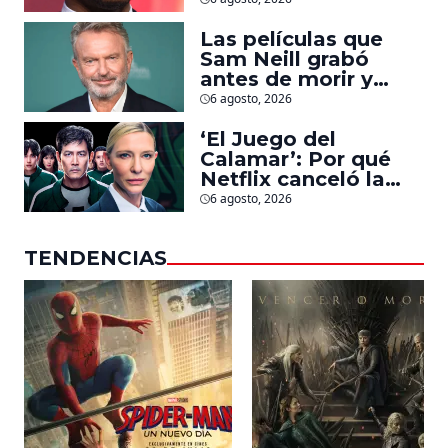
la que lucha contra
islamistas radicales
Las películas que
Sam Neill grabó
antes de morir y
llegarán pronto a
6 agosto, 2026
salas
‘El Juego del
Calamar’: Por qué
Netflix canceló la
serie de David
6 agosto, 2026
Fincher que iba a
ubicarse en Estados
TENDENCIAS
Unidos