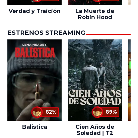
Verdad y Traición
La Muerte de
L
Robin Hood
ESTRENOS STREAMING
82%
89%
Balística
Cien Años de
Soledad | T2