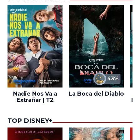
43%
Nadie Nos Va a
La Boca del Diablo
Extrañar | T2
En
TOP DISNEY+