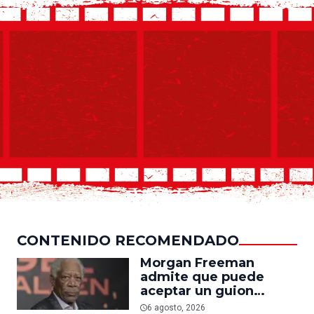
CONTENIDO RECOMENDADO
Morgan Freeman
admite que puede
aceptar un guion
mediocre si le pagan lo
6 agosto, 2026