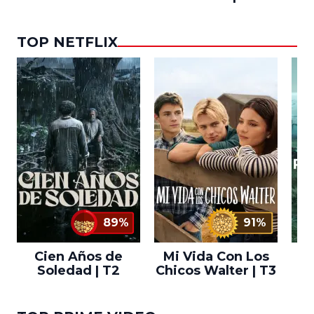
TOP NETFLIX
89%
91%
Cien Años de
Mi Vida Con Los
Bo
Soledad | T2
Chicos Walter | T3