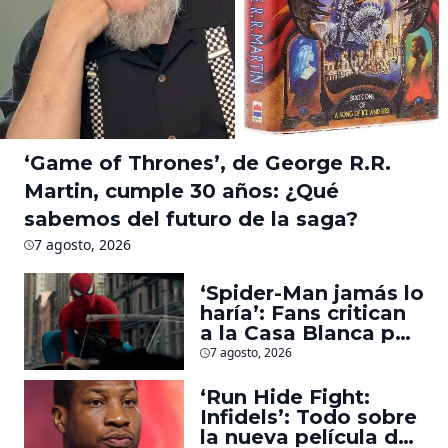
‘Game of Thrones’, de George R.R.
Martin, cumple 30 años: ¿Qué
sabemos del futuro de la saga?
7 agosto, 2026
‘Spider-Man jamás lo
haría’: Fans critican
a la Casa Blanca por
usar al héroe para
7 agosto, 2026
promover
deportaciones
‘Run Hide Fight:
Infidels’: Todo sobre
la nueva película de