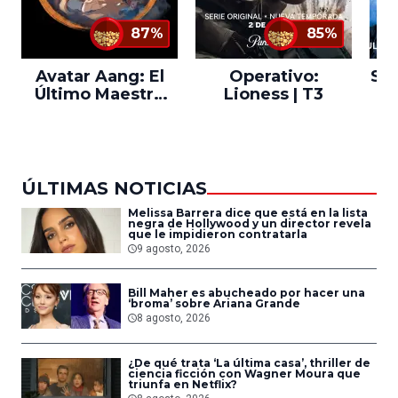
87%
85%
Avatar Aang: El
Operativo:
Sta
Último Maestro
Lioness | T3
Ne
del Aire
ÚLTIMAS NOTICIAS
Melissa Barrera dice que está en la lista
negra de Hollywood y un director revela
que le impidieron contratarla
9 agosto, 2026
Bill Maher es abucheado por hacer una
‘broma’ sobre Ariana Grande
8 agosto, 2026
¿De qué trata ‘La última casa’, thriller de
ciencia ficción con Wagner Moura que
triunfa en Netflix?