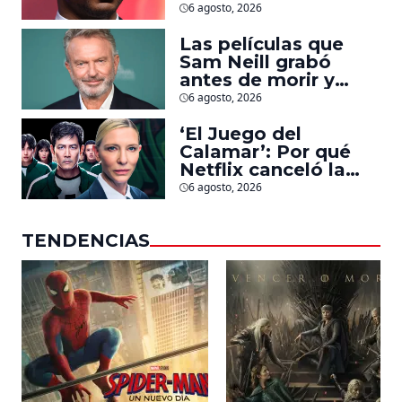
Jonathan Majors en
6 agosto, 2026
la que lucha contra
islamistas radicales
Las películas que
Sam Neill grabó
antes de morir y
llegarán pronto a
6 agosto, 2026
salas
‘El Juego del
Calamar’: Por qué
Netflix canceló la
serie de David
6 agosto, 2026
Fincher que iba a
ubicarse en Estados
TENDENCIAS
Unidos