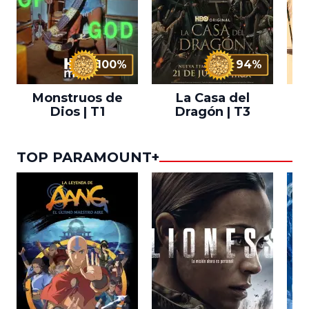
100%
94%
Monstruos de
La Casa del
T
Dios | T1
Dragón | T3
TOP PARAMOUNT+