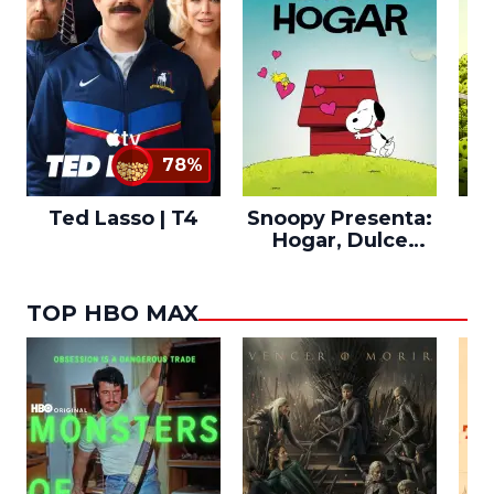
78%
Ted Lasso | T4
Snoopy Presenta:
Th
Hogar, Dulce
po
Hogar
TOP HBO MAX