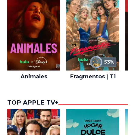
53%
Animales
Fragmentos | T1
A
TOP APPLE TV+