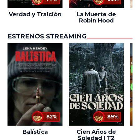
Verdad y Traición
La Muerte de
L
Robin Hood
ESTRENOS STREAMING
82%
89%
Balística
Cien Años de
Soledad | T2