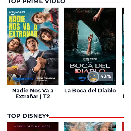
TOP PRIME VIDEO
43%
Nadie Nos Va a
La Boca del Diablo
Extrañar | T2
En
TOP DISNEY+