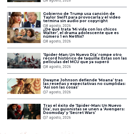
8 agosto, 2026
Gobierno de Trump usa canción de
Taylor Swift para provocarla y el video
termina sin audio por copyright
8 agosto, 2026
¿De qué trata ‘Mi vida con los chicos
Walter’, el drama adolescente que es
número 1 en Netflix?
8 agosto, 2026
‘Spider-Man: Un Nuevo Día’ rompe otro
récord histórico de taquilla: Estas son las
películas del MCU que ya superó
8 agosto, 2026
Dwayne Johnson defiende ‘Moana’ tras
las reseñas y expectativas no cumplidas:
‘Así son las cosas’
7 agosto, 2026
Tras el éxito de ‘Spider-Man: Un Nuevo
Día’, sus guionistas se unen a ‘Avengers:
Doomsday’ y ‘Secret Wars’
7 agosto, 2026