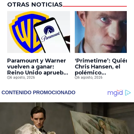
OTRAS NOTICIAS
Paramount y Warner
‘Primetime’: Quién 
vuelven a ganar:
Chris Hansen, el
Reino Unido aprueba
polémico
la fusión entre
6 agosto, 2026
presentador que
6 agosto, 2026
conglomerados
Robert Pattinson
interpreta en su
nueva película