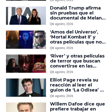
6 agosto, 2026
suficiente
Donald Trump afirma
sin pruebas que el
documental de Melania
es ‘la película número
6 agosto, 2026
uno del año’
‘Amos del Universo’,
‘Mortal Kombat II’ y
otras películas que no
dominaron la taquilla
6 agosto, 2026
pero triunfaron en
‘River’ y otras películas
streaming
de terror que buscan
convertirse en las
nuevas ‘Obsession’ y
6 agosto, 2026
‘Backrooms’
Elliot Page revela su
reacción al leer el
guion de ‘La Odisea’ y
elogia la forma de
6 agosto, 2026
dirigir de Christopher
Willem Dafoe dice que
Nolan
prefiere trabajar en