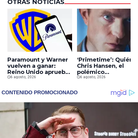
OTRAS NOTICIAS
Paramount y Warner
‘Primetime’: Quién 
vuelven a ganar:
Chris Hansen, el
Reino Unido aprueba
polémico
la fusión entre
6 agosto, 2026
presentador que
6 agosto, 2026
conglomerados
Robert Pattinson
interpreta en su
nueva película