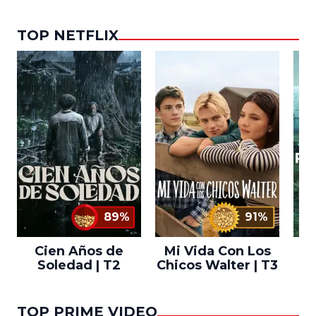
TOP NETFLIX
89%
91%
Cien Años de
Mi Vida Con Los
Bo
Soledad | T2
Chicos Walter | T3
TOP PRIME VIDEO