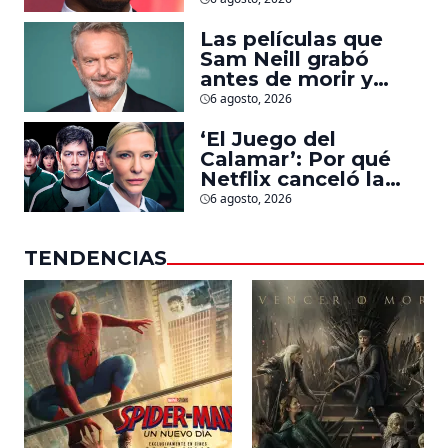
la que lucha contra
islamistas radicales
Las películas que
Sam Neill grabó
antes de morir y
llegarán pronto a
6 agosto, 2026
salas
‘El Juego del
Calamar’: Por qué
Netflix canceló la
serie de David
6 agosto, 2026
Fincher que iba a
ubicarse en Estados
TENDENCIAS
Unidos