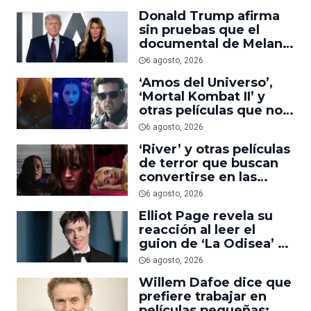
suficiente
Donald Trump afirma
sin pruebas que el
documental de Melania
es ‘la película número
6 agosto, 2026
uno del año’
‘Amos del Universo’,
‘Mortal Kombat II’ y
otras películas que no
dominaron la taquilla
6 agosto, 2026
pero triunfaron en
‘River’ y otras películas
streaming
de terror que buscan
convertirse en las
nuevas ‘Obsession’ y
6 agosto, 2026
‘Backrooms’
Elliot Page revela su
reacción al leer el
guion de ‘La Odisea’ y
elogia la forma de
6 agosto, 2026
dirigir de Christopher
Willem Dafoe dice que
Nolan
prefiere trabajar en
películas pequeñas: