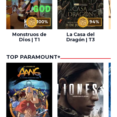
100%
94%
Monstruos de
La Casa del
T
Dios | T1
Dragón | T3
TOP PARAMOUNT+