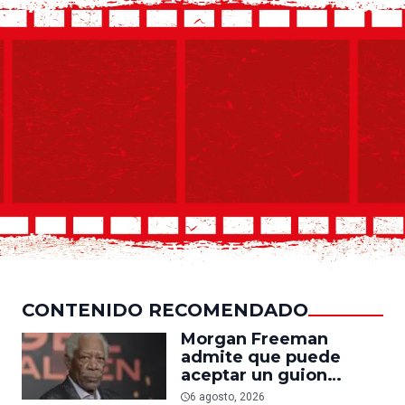
CONTENIDO RECOMENDADO
Morgan Freeman
admite que puede
aceptar un guion
mediocre si le pagan lo
6 agosto, 2026