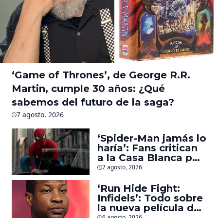
‘Game of Thrones’, de George R.R.
Martin, cumple 30 años: ¿Qué
sabemos del futuro de la saga?
7 agosto, 2026
‘Spider-Man jamás lo
haría’: Fans critican
a la Casa Blanca por
usar al héroe para
7 agosto, 2026
promover
deportaciones
‘Run Hide Fight:
Infidels’: Todo sobre
la nueva película de
Jonathan Majors en
6 agosto, 2026