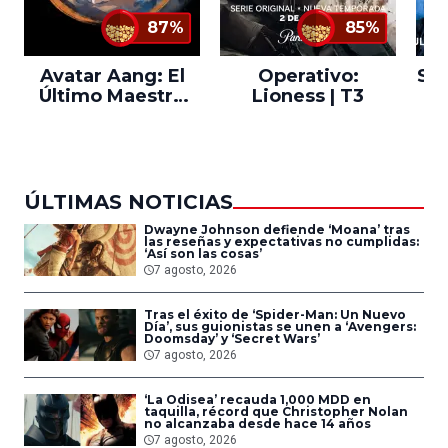
87%
85%
Avatar Aang: El
Operativo:
Sta
Último Maestro
Lioness | T3
Ne
del Aire
ÚLTIMAS NOTICIAS
Dwayne Johnson defiende ‘Moana’ tras
las reseñas y expectativas no cumplidas:
‘Así son las cosas’
7 agosto, 2026
Tras el éxito de ‘Spider-Man: Un Nuevo
Día’, sus guionistas se unen a ‘Avengers:
Doomsday’ y ‘Secret Wars’
7 agosto, 2026
‘La Odisea’ recauda 1,000 MDD en
taquilla, récord que Christopher Nolan
no alcanzaba desde hace 14 años
7 agosto, 2026