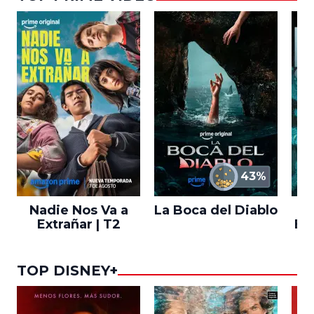
43%
Nadie Nos Va a
La Boca del Diablo
Extrañar | T2
En
TOP DISNEY+