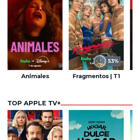
53%
Animales
Fragmentos | T1
A
TOP APPLE TV+