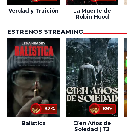
Verdad y Traición
La Muerte de
L
Robin Hood
ESTRENOS STREAMING
82%
89%
Balística
Cien Años de
Soledad | T2