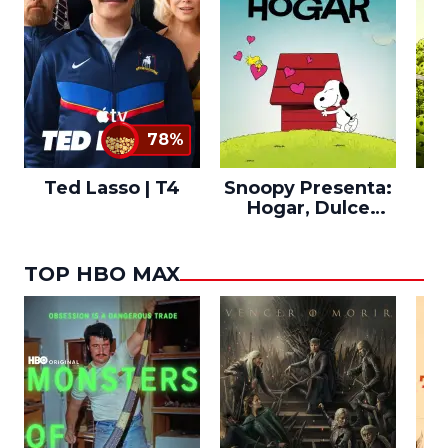
78%
Ted Lasso | T4
Snoopy Presenta:
Th
Hogar, Dulce
po
Hogar
TOP HBO MAX