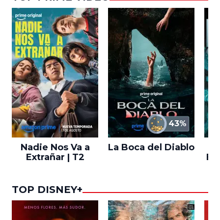
43%
Nadie Nos Va a
La Boca del Diablo
Extrañar | T2
En
TOP DISNEY+