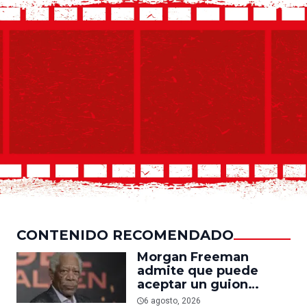
CONTENIDO RECOMENDADO
Morgan Freeman
admite que puede
aceptar un guion
mediocre si le pagan lo
6 agosto, 2026