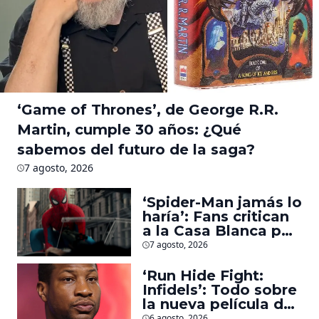
‘Game of Thrones’, de George R.R.
Martin, cumple 30 años: ¿Qué
sabemos del futuro de la saga?
7 agosto, 2026
‘Spider-Man jamás lo
haría’: Fans critican
a la Casa Blanca por
usar al héroe para
7 agosto, 2026
promover
deportaciones
‘Run Hide Fight:
Infidels’: Todo sobre
la nueva película de
Jonathan Majors en
6 agosto, 2026