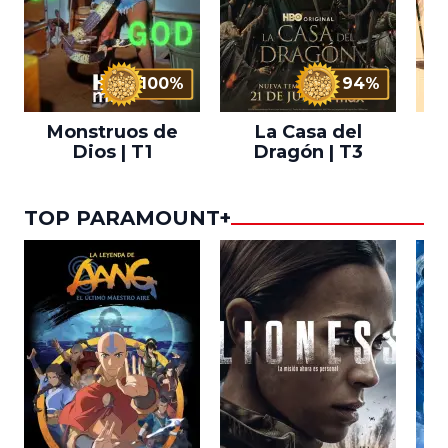
100%
94%
Monstruos de
La Casa del
T
Dios | T1
Dragón | T3
TOP PARAMOUNT+