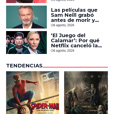
la que lucha contra
islamistas radicales
Las películas que
Sam Neill grabó
antes de morir y
llegarán pronto a
6 agosto, 2026
salas
‘El Juego del
Calamar’: Por qué
Netflix canceló la
serie de David
6 agosto, 2026
Fincher que iba a
ubicarse en Estados
TENDENCIAS
Unidos