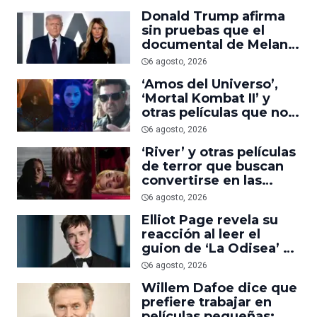
suficiente
Donald Trump afirma
sin pruebas que el
documental de Melania
es ‘la película número
6 agosto, 2026
uno del año’
‘Amos del Universo’,
‘Mortal Kombat II’ y
otras películas que no
dominaron la taquilla
6 agosto, 2026
pero triunfaron en
‘River’ y otras películas
streaming
de terror que buscan
convertirse en las
nuevas ‘Obsession’ y
6 agosto, 2026
‘Backrooms’
Elliot Page revela su
reacción al leer el
guion de ‘La Odisea’ y
elogia la forma de
6 agosto, 2026
dirigir de Christopher
Willem Dafoe dice que
Nolan
prefiere trabajar en
películas pequeñas: