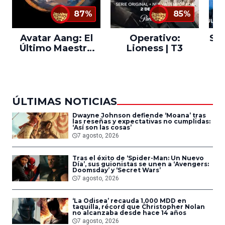
87%
85%
Avatar Aang: El
Operativo:
Sta
Último Maestro
Lioness | T3
Ne
del Aire
ÚLTIMAS NOTICIAS
Dwayne Johnson defiende ‘Moana’ tras
las reseñas y expectativas no cumplidas:
‘Así son las cosas’
7 agosto, 2026
Tras el éxito de ‘Spider-Man: Un Nuevo
Día’, sus guionistas se unen a ‘Avengers:
Doomsday’ y ‘Secret Wars’
7 agosto, 2026
‘La Odisea’ recauda 1,000 MDD en
taquilla, récord que Christopher Nolan
no alcanzaba desde hace 14 años
7 agosto, 2026