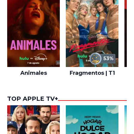
53%
Animales
Fragmentos | T1
A
TOP APPLE TV+