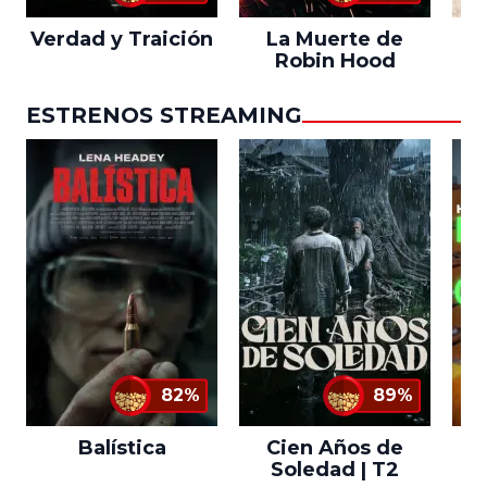
Verdad y Traición
La Muerte de
L
Robin Hood
ESTRENOS STREAMING
82%
89%
Balística
Cien Años de
Soledad | T2