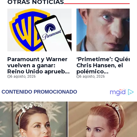
OTRAS NOTICIAS
Paramount y Warner
‘Primetime’: Quién 
vuelven a ganar:
Chris Hansen, el
Reino Unido aprueba
polémico
la fusión entre
6 agosto, 2026
presentador que
6 agosto, 2026
conglomerados
Robert Pattinson
interpreta en su
nueva película