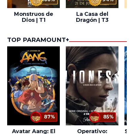
Monstruos de
La Casa del
T
Dios | T1
Dragón | T3
TOP PARAMOUNT+
87%
85%
Avatar Aang: El
Operativo:
Sta