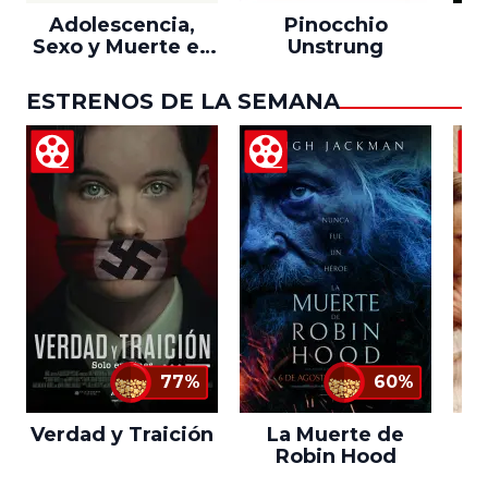
Adolescencia,
Pinocchio
Sexo y Muerte en
Unstrung
Campamento
Miasma
ESTRENOS DE LA SEMANA
77%
60%
Verdad y Traición
La Muerte de
L
Robin Hood