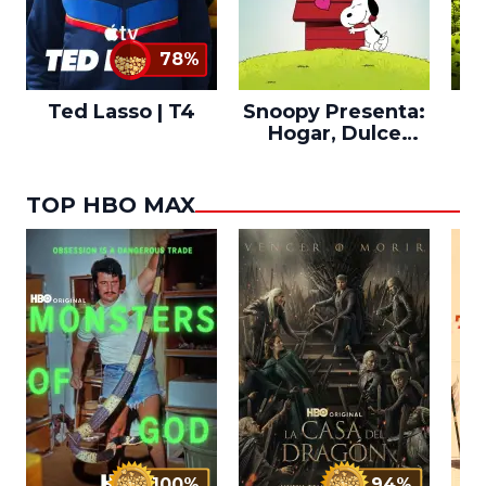
78%
Ted Lasso | T4
Snoopy Presenta:
Th
Hogar, Dulce
po
Hogar
TOP HBO MAX
100%
94%