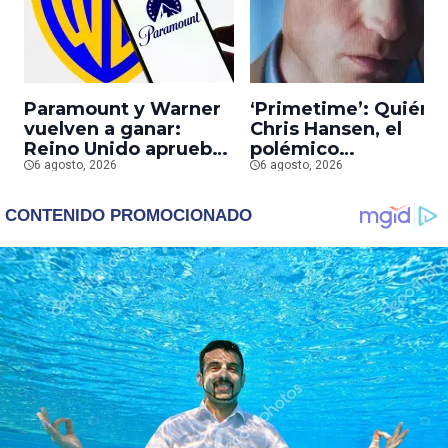
Paramount y Warner
‘Primetime’: Quién 
vuelven a ganar:
Chris Hansen, el
Reino Unido aprueba
polémico
la fusión entre
6 agosto, 2026
presentador que
6 agosto, 2026
conglomerados
Robert Pattinson
interpreta en su
nueva película