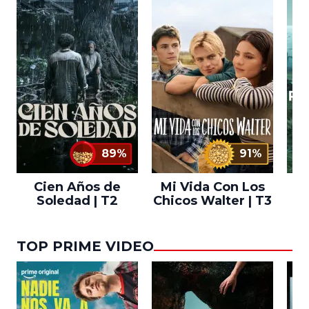
89%
91%
Cien Años de
Mi Vida Con Los
Bo
Soledad | T2
Chicos Walter | T3
TOP PRIME VIDEO