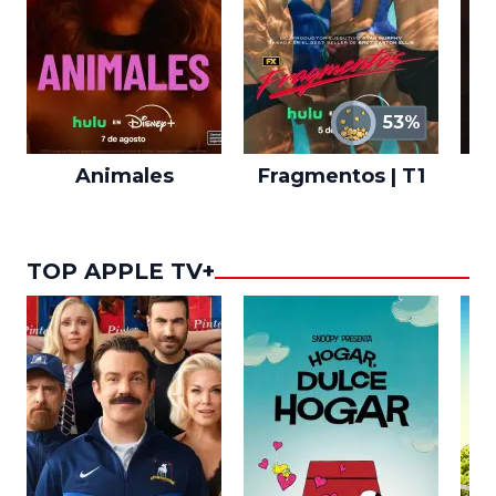
53%
Animales
Fragmentos | T1
A
TOP APPLE TV+