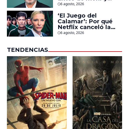
llegarán pronto a
6 agosto, 2026
salas
‘El Juego del
Calamar’: Por qué
Netflix canceló la
serie de David
6 agosto, 2026
Fincher que iba a
ubicarse en Estados
TENDENCIAS
Unidos