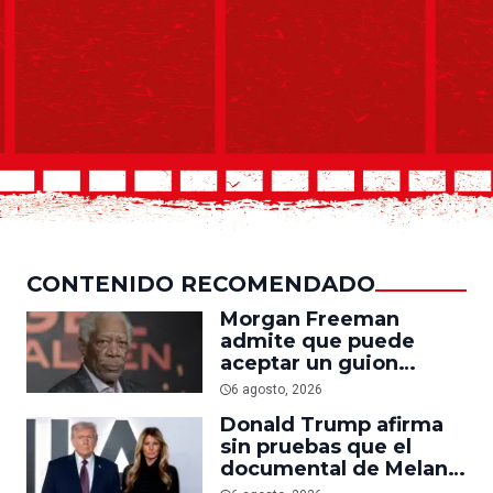
CONTENIDO RECOMENDADO
Morgan Freeman
admite que puede
aceptar un guion
mediocre si le pagan lo
6 agosto, 2026
suficiente
Donald Trump afirma
sin pruebas que el
documental de Melania
es ‘la película número