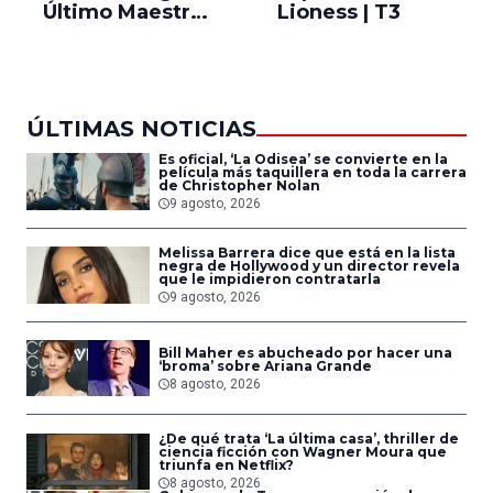
Último Maestro
Lioness | T3
Ne
del Aire
ÚLTIMAS NOTICIAS
Es oficial, ‘La Odisea’ se convierte en la
película más taquillera en toda la carrera
de Christopher Nolan
9 agosto, 2026
Melissa Barrera dice que está en la lista
negra de Hollywood y un director revela
que le impidieron contratarla
9 agosto, 2026
Bill Maher es abucheado por hacer una
‘broma’ sobre Ariana Grande
8 agosto, 2026
¿De qué trata ‘La última casa’, thriller de
ciencia ficción con Wagner Moura que
triunfa en Netflix?
8 agosto, 2026