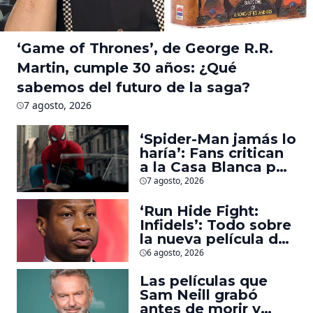
‘Game of Thrones’, de George R.R.
Martin, cumple 30 años: ¿Qué
sabemos del futuro de la saga?
7 agosto, 2026
‘Spider-Man jamás lo
haría’: Fans critican
a la Casa Blanca por
usar al héroe para
7 agosto, 2026
promover
deportaciones
‘Run Hide Fight:
Infidels’: Todo sobre
la nueva película de
Jonathan Majors en
6 agosto, 2026
la que lucha contra
islamistas radicales
Las películas que
Sam Neill grabó
antes de morir y