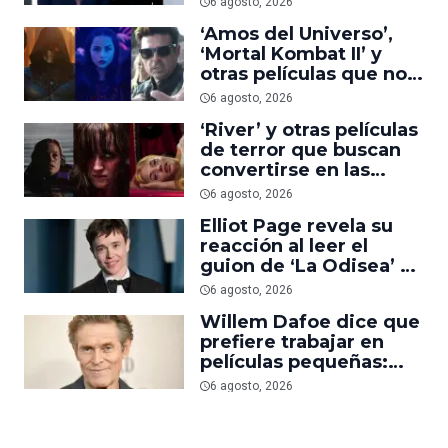
6 agosto, 2026
uno del año’
‘Amos del Universo’,
‘Mortal Kombat II’ y
otras películas que no
dominaron la taquilla
6 agosto, 2026
pero triunfaron en
‘River’ y otras películas
streaming
de terror que buscan
convertirse en las
nuevas ‘Obsession’ y
6 agosto, 2026
‘Backrooms’
Elliot Page revela su
reacción al leer el
guion de ‘La Odisea’ y
elogia la forma de
6 agosto, 2026
dirigir de Christopher
Willem Dafoe dice que
Nolan
prefiere trabajar en
películas pequeñas:
‘Las grandes están
6 agosto, 2026
demasiado
planificadas’