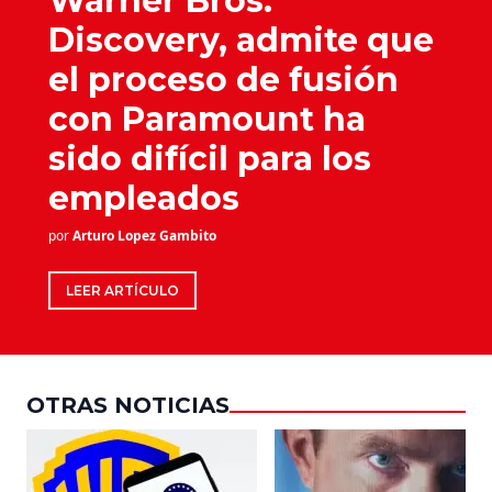
Warner Bros.
Discovery, admite que
el proceso de fusión
con Paramount ha
sido difícil para los
empleados
por
Arturo Lopez Gambito
LEER ARTÍCULO
OTRAS NOTICIAS