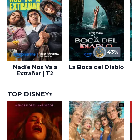
43%
Nadie Nos Va a
La Boca del Diablo
Extrañar | T2
En
TOP DISNEY+