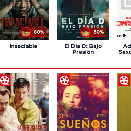
60%
80%
Insaciable
El Día D: Bajo
Ad
Presión
Sexo
C