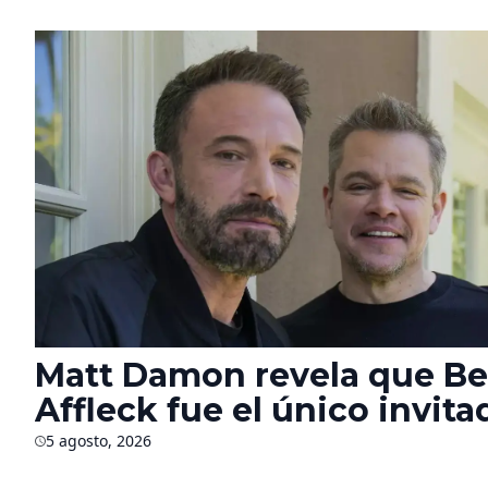
Matt Damon revela que B
Affleck fue el único invita
autorizado en el rodaje de 
5 agosto, 2026
Odisea’ durante seis mese