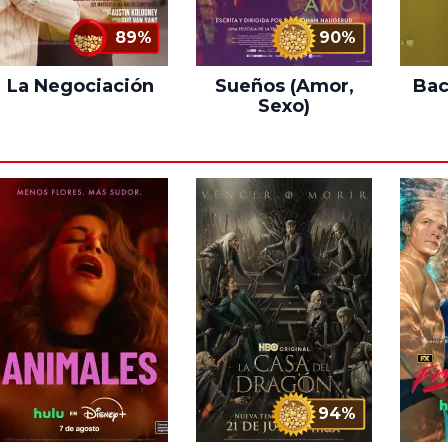
89%
90%
La Negociación
Sueños (Amor,
Bac
Sexo)
94%