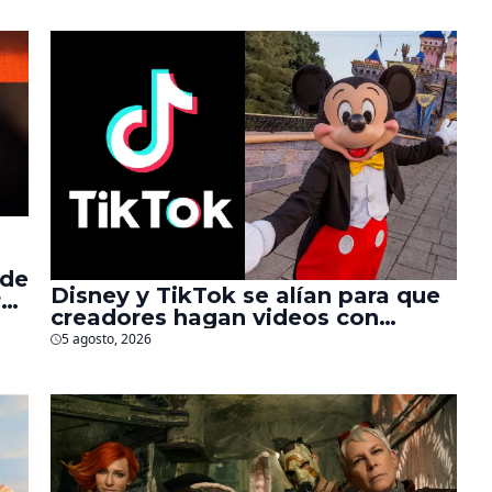
 de
Disney y TikTok se alían para que
r
creadores hagan videos con
personajes de Marvel, Pixar y ‘Star
5 agosto, 2026
Wars’