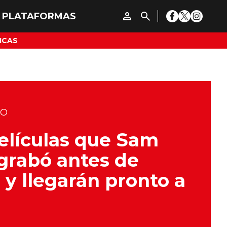
ICAS
DO
elículas que Sam
 grabó antes de
 y llegarán pronto a