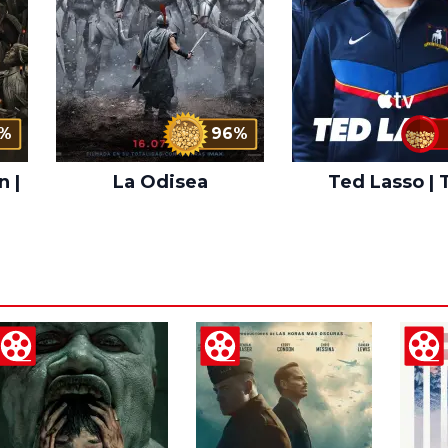
%
96%
n |
La Odisea
Ted Lasso | 