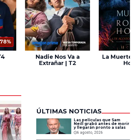
78%
T4
Nadie Nos Va a
La Muerte d
Extrañar | T2
Hood
ÚLTIMAS NOTICIAS
Las películas que Sam
Neill grabó antes de morir
y llegarán pronto a salas
6 agosto, 2026