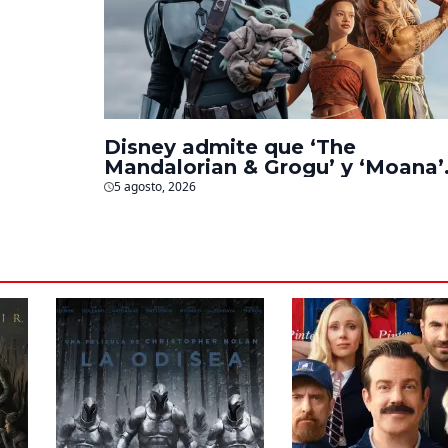
Disney admite que ‘The
Mandalorian & Grogu’ y ‘Moana’
fueron decepciones en taquilla
5 agosto, 2026
pero lograron algo especial