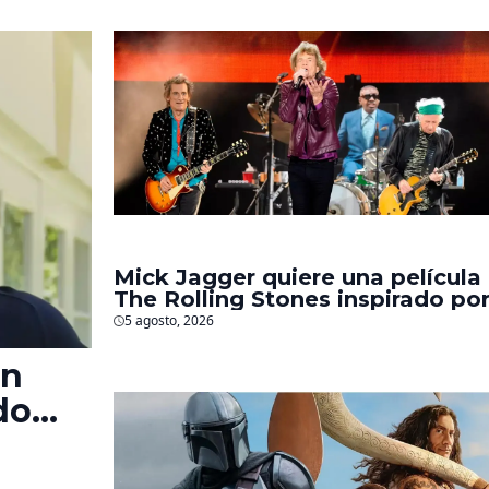
Mick Jagger quiere una película
The Rolling Stones inspirado po
los biopics de The Beatles
5 agosto, 2026
en
do
‘La
s