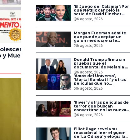
‘El Juego del Calamar’: Por
qué Netflix canceló la
serie de David Fincher
que iba a ubicarse en
6 agosto, 2026
Estados Unidos
Morgan Freeman admite
100%
90%
que puede aceptar un
guion mediocre si le
pagan lo suficiente
6 agosto, 2026
olescencia,
Pinocchio
Lintern
 y Muerte en
Unstrung
Donald Trump afirma sin
ampamento
pruebas que el
Miasma
documental de Melania es
‘la película número uno
6 agosto, 2026
del año’
‘Amos del Universo’,
‘Mortal Kombat II’ y otras
películas que no
dominaron la taquilla
6 agosto, 2026
pero triunfaron en
streaming
‘River’ y otras películas de
terror que buscan
convertirse en las nuevas
‘Obsession’ y ‘Backrooms’
6 agosto, 2026
Elliot Page revela su
reacción al leer el guion
de ‘La Odisea’ y elogia la