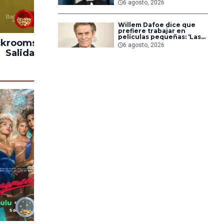
forma de dirigir de
6 agosto, 2026
Christopher Nolan
83%
Willem Dafoe dice que
prefiere trabajar en
películas pequeñas: ‘Las
krooms: Sin
Hasta el Fin del
Impacto
grandes están demasiado
6 agosto, 2026
planificadas’
Salida
Mundo
53%
15%