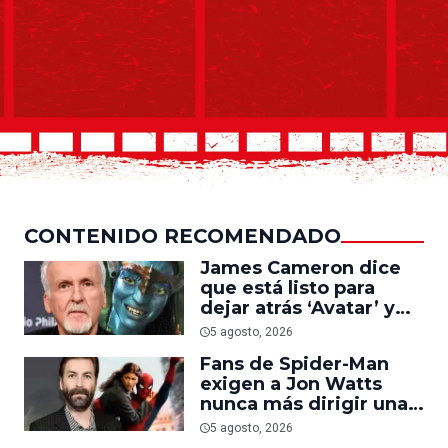
CONTENIDO RECOMENDADO
James Cameron dice
que está listo para
dejar atrás ‘Avatar’ y
trabajar en ‘el último
5 agosto, 2026
acto de su carrera’
Fans de Spider-Man
exigen a Jon Watts
nunca más dirigir una
película del personaje
5 agosto, 2026