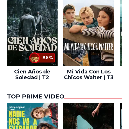
86%
Cien Años de
Mi Vida Con Los
Bo
Soledad | T2
Chicos Walter | T3
TOP PRIME VIDEO