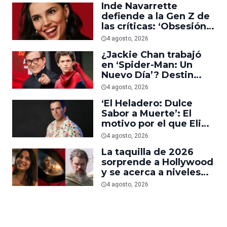
Inde Navarrette
defiende a la Gen Z de
las críticas: ‘Obsesión
es prueba de que los
4 agosto, 2026
jóvenes sí van al cine’
¿Jackie Chan trabajó
en ‘Spider-Man: Un
Nuevo Día’? Destin
Daniel Cretton aclara el
4 agosto, 2026
malentendido
‘El Heladero: Dulce
Sabor a Muerte’: El
motivo por el que Eli
Roth se hartó de los
4 agosto, 2026
grandes estudios de
La taquilla de 2026
Hollywood e hizo su
sorprende a Hollywood
nueva película gore
y se acerca a niveles
anteriores a la
4 agosto, 2026
pandemia