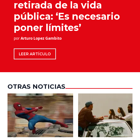
retirada de la vida
pública: ‘Es necesario
poner límites’
por
Arturo Lopez Gambito
LEER ARTÍCULO
OTRAS NOTICIAS