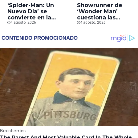
‘Spider-Man: Un
Showrunner de
Nuevo Día’ se
‘Wonder Man’
convierte en la
cuestiona las
segunda película que
4 agosto, 2026
prioridades de Marv
4 agosto, 2026
más rápido alcanza
tras la cancelación d
los mil millones en
la serie
taquilla