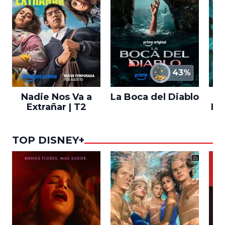
43%
Nadie Nos Va a
La Boca del Diablo
Extrañar | T2
En
TOP DISNEY+