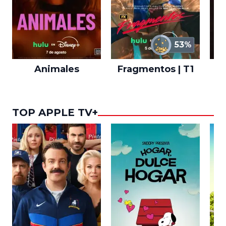
53%
Animales
Fragmentos | T1
A
TOP APPLE TV+