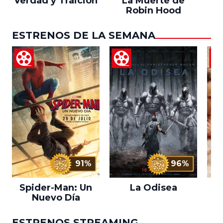
Verdad y Traición
La Muerte de
Robin Hood
ESTRENOS DE LA SEMANA
91%
96%
Spider-Man: Un
La Odisea
L
Nuevo Día
ESTRENOS STREAMING