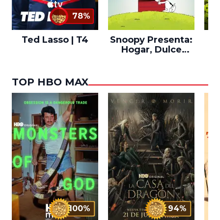
78%
Ted Lasso | T4
Snoopy Presenta:
Th
Hogar, Dulce
po
Hogar
TOP HBO MAX
100%
94%