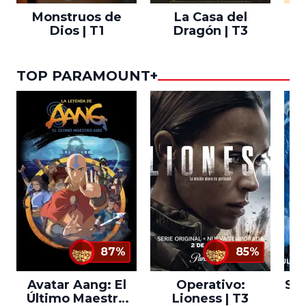
Monstruos de
La Casa del
T
Dios | T1
Dragón | T3
TOP PARAMOUNT+
87%
85%
Avatar Aang: El
Operativo:
Sta
Último Maestro
Lioness | T3
Ne