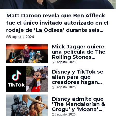
Matt Damon revela que Ben Affleck
fue el único invitado autorizado en el
rodaje de ‘La Odisea’ durante seis
meses
5 agosto, 2026
Mick Jagger quiere
una película de The
Rolling Stones
inspirado por los
5 agosto, 2026
biopics de The
Disney y TikTok se
Beatles
alían para que
creadores hagan
videos con
5 agosto, 2026
personajes de
Marvel, Pixar y ‘Star
Disney admite que
Wars’
‘The Mandalorian &
Grogu’ y ‘Moana’
fueron decepciones
5 agosto, 2026