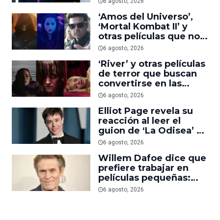
6 agosto, 2026
uno del año’
‘Amos del Universo’,
‘Mortal Kombat II’ y
otras películas que no
dominaron la taquilla
6 agosto, 2026
pero triunfaron en
‘River’ y otras películas
streaming
de terror que buscan
convertirse en las
nuevas ‘Obsession’ y
6 agosto, 2026
‘Backrooms’
Elliot Page revela su
reacción al leer el
guion de ‘La Odisea’ y
elogia la forma de
6 agosto, 2026
dirigir de Christopher
Willem Dafoe dice que
Nolan
prefiere trabajar en
películas pequeñas:
‘Las grandes están
6 agosto, 2026
demasiado
planificadas’