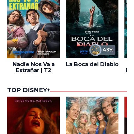
43%
Nadie Nos Va a
La Boca del Diablo
Extrañar | T2
En
TOP DISNEY+