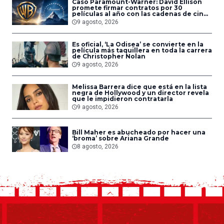
Caso Paramount-Warner: David Ellison
promete firmar contratos por 30
películas al año con las cadenas de cine
que acepten la fusión
9 agosto, 2026
Es oficial, ‘La Odisea’ se convierte en la
película más taquillera en toda la carrera
de Christopher Nolan
9 agosto, 2026
Melissa Barrera dice que está en la lista
negra de Hollywood y un director revela
que le impidieron contratarla
9 agosto, 2026
Bill Maher es abucheado por hacer una
‘broma’ sobre Ariana Grande
8 agosto, 2026