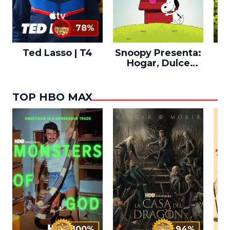
78%
Ted Lasso | T4
Snoopy Presenta:
Th
Hogar, Dulce
po
Hogar
TOP HBO MAX
100%
94%