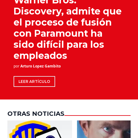
Warner Bros.
Discovery, admite que
el proceso de fusión
con Paramount ha
sido difícil para los
empleados
por
Arturo Lopez Gambito
LEER ARTÍCULO
OTRAS NOTICIAS