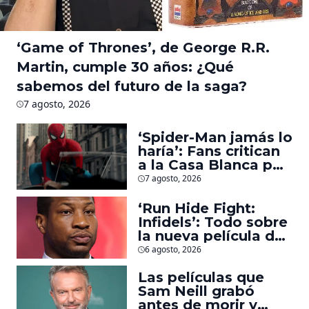
‘Game of Thrones’, de George R.R.
Martin, cumple 30 años: ¿Qué
sabemos del futuro de la saga?
7 agosto, 2026
‘Spider-Man jamás lo
haría’: Fans critican
a la Casa Blanca por
usar al héroe para
7 agosto, 2026
promover
deportaciones
‘Run Hide Fight:
Infidels’: Todo sobre
la nueva película de
Jonathan Majors en
6 agosto, 2026
la que lucha contra
islamistas radicales
Las películas que
Sam Neill grabó
antes de morir y