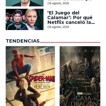
llegarán pronto a
6 agosto, 2026
salas
‘El Juego del
Calamar’: Por qué
Netflix canceló la
serie de David
6 agosto, 2026
Fincher que iba a
ubicarse en Estados
TENDENCIAS
Unidos