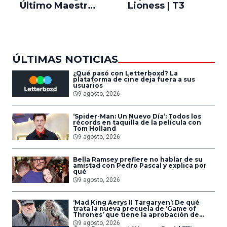
Último Maestro
Lioness | T3
Ne
del Aire
ÚLTIMAS NOTICIAS
¿Qué pasó con Letterboxd? La
plataforma de cine deja fuera a sus
usuarios
9 agosto, 2026
‘Spider-Man: Un Nuevo Día’: Todos los
récords en taquilla de la película con
Tom Holland
9 agosto, 2026
Bella Ramsey prefiere no hablar de su
amistad con Pedro Pascal y explica por
qué
9 agosto, 2026
‘Mad King Aerys II Targaryen’: De qué
trata la nueva precuela de ‘Game of
Thrones’ que tiene la aprobación de
George R.R. Martin
9 agosto, 2026