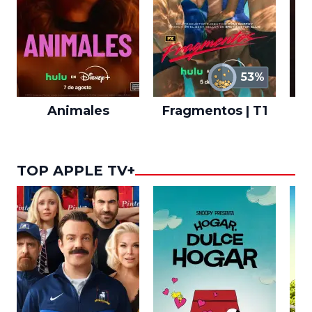
53%
Animales
Fragmentos | T1
A
TOP APPLE TV+