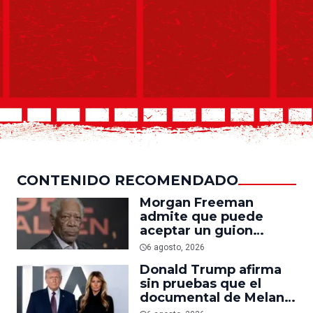
CONTENIDO RECOMENDADO
Morgan Freeman
admite que puede
aceptar un guion
mediocre si le pagan lo
6 agosto, 2026
suficiente
Donald Trump afirma
sin pruebas que el
documental de Melania
es ‘la película número