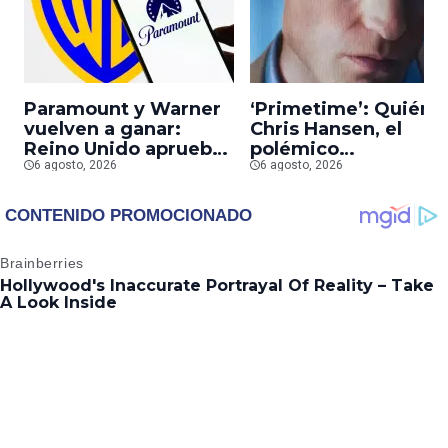
Paramount y Warner
‘Primetime’: Quién 
vuelven a ganar:
Chris Hansen, el
Reino Unido aprueba
polémico
la fusión entre
6 agosto, 2026
presentador que
6 agosto, 2026
conglomerados
Robert Pattinson
interpreta en su
nueva película