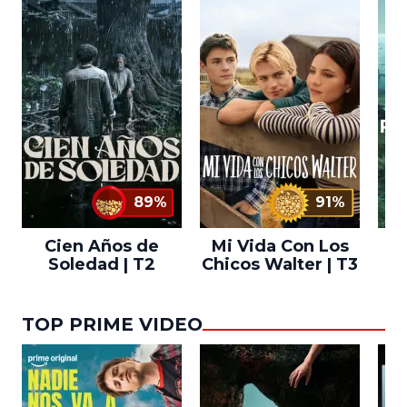
89%
91%
Cien Años de
Mi Vida Con Los
Bo
Soledad | T2
Chicos Walter | T3
TOP PRIME VIDEO