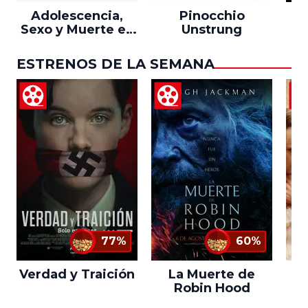
Adolescencia,
Pinocchio
Sexo y Muerte en
Unstrung
Campamento
Miasma
ESTRENOS DE LA SEMANA
77%
60%
Verdad y Traición
La Muerte de
L
Robin Hood