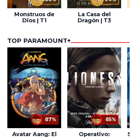
Monstruos de
La Casa del
T
Dios | T1
Dragón | T3
TOP PARAMOUNT+
87%
85%
Avatar Aang: El
Operativo:
Sta