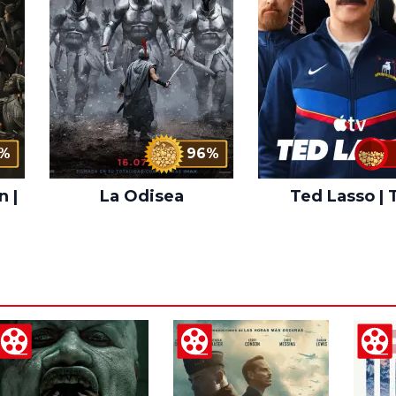
%
96%
n |
La Odisea
Ted Lasso | 