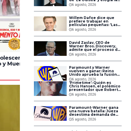
forma de dirigir de
6 agosto, 2026
Christopher Nolan
Willem Dafoe dice que
prefiere trabajar en
películas pequeñas: ‘Las
grandes están demasiado
6 agosto, 2026
planificadas’
David Zaslav, CEO de
100%
90%
Warner Bros. Discovery,
admite que el proceso de
fusión con Paramount ha
6 agosto, 2026
sido difícil para los
olescencia,
Pinocchio
Lintern
empleados
 y Muerte en
Unstrung
Paramount y Warner
ampamento
vuelven a ganar: Reino
Miasma
Unido aprueba la fusión
entre conglomerados
6 agosto, 2026
‘Primetime’: Quién es
Chris Hansen, el polémico
presentador que Robert
Pattinson interpreta en
6 agosto, 2026
su nueva película
Paramount-Warner gana
una nueva batalla: Jueza
desestima demanda de
consumidores contra la
5 agosto, 2026
fusión