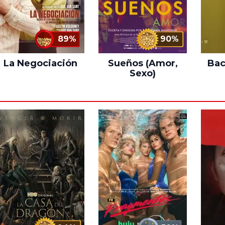
89%
90%
La Negociación
Sueños (Amor,
Bac
Sexo)