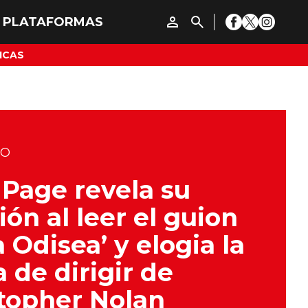
ICAS
DO
t Page revela su
ión al leer el guion
a Odisea’ y elogia la
 de dirigir de
topher Nolan