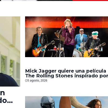
Mick Jagger quiere una película
The Rolling Stones inspirado po
los biopics de The Beatles
5 agosto, 2026
en
do