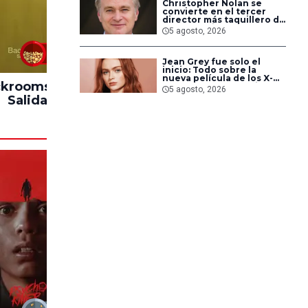
Christopher Nolan se
convierte en el tercer
director más taquillero de
todos los tiempos
5 agosto, 2026
83%
Jean Grey fue solo el
inicio: Todo sobre la
nueva película de los X-
krooms: Sin
Hasta el Fin del
Impacto
Men en Marvel Studios
5 agosto, 2026
Salida
Mundo