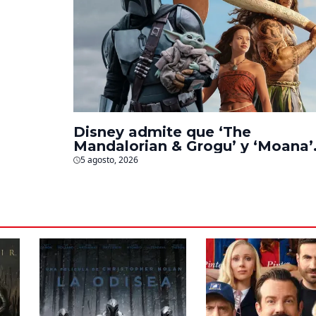
‘La
s
Disney admite que ‘The
Mandalorian & Grogu’ y ‘Moana’
fueron decepciones en taquilla
5 agosto, 2026
pero lograron algo especial