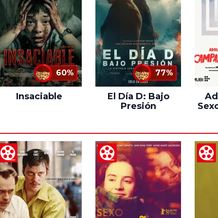
60%
77%
Insaciable
El Día D: Bajo
Ad
Presión
Sexo
C