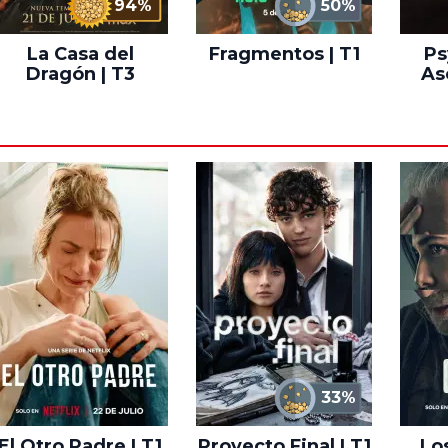
94%
50%
La Casa del
Fragmentos | T1
Ps
Dragón | T3
As
33%
El Otro Padre | T1
Proyecto Final | T1
Lo