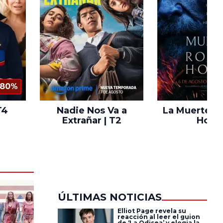
80%
T4
Nadie Nos Va a
La Muerte d
Extrañar | T2
Hood
ÚLTIMAS NOTICIAS
Elliot Page revela su
reacción al leer el guion
de ‘La Odisea’ y elogia la