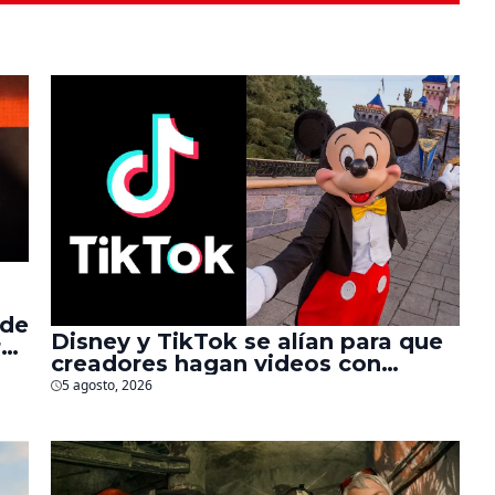
 de
Disney y TikTok se alían para que
r
creadores hagan videos con
personajes de Marvel, Pixar y ‘Star
5 agosto, 2026
Wars’