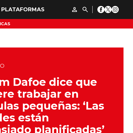
ICAS
DO
m Dafoe dice que
ere trabajar en
ulas pequeñas: ‘Las
es están
iado planificadas’