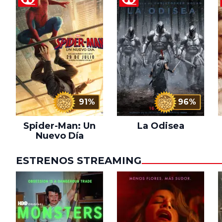
91%
96%
Spider-Man: Un
La Odisea
Nuevo Día
ESTRENOS STREAMING