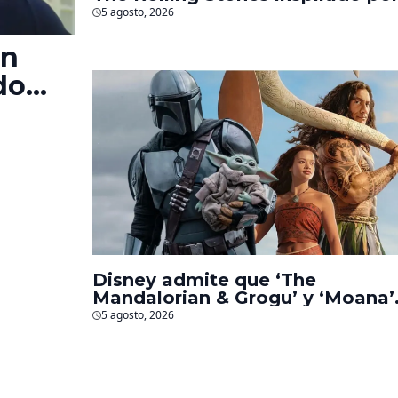
los biopics de The Beatles
5 agosto, 2026
en
do
‘La
s
Disney admite que ‘The
Mandalorian & Grogu’ y ‘Moana’
fueron decepciones en taquilla
5 agosto, 2026
pero lograron algo especial