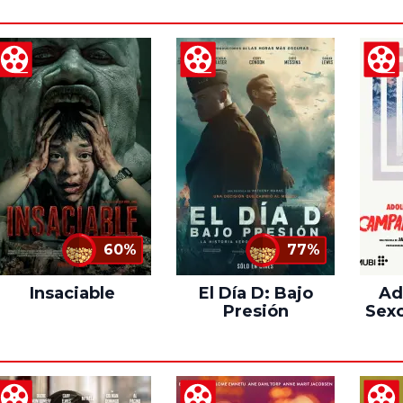
60%
77%
Insaciable
El Día D: Bajo
Ad
Presión
Sexo
C