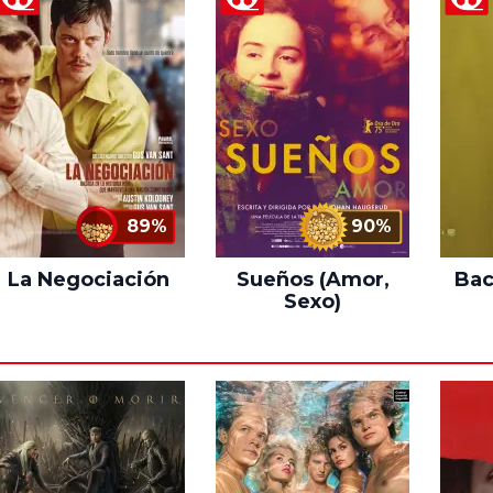
89%
90%
La Negociación
Sueños (Amor,
Bac
Sexo)