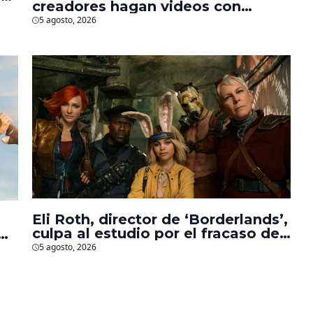
creadores hagan videos con
personajes de Marvel, Pixar y ‘Star
5 agosto, 2026
Wars’
Eli Roth, director de ‘Borderlands’,
culpa al estudio por el fracaso de
la película
5 agosto, 2026