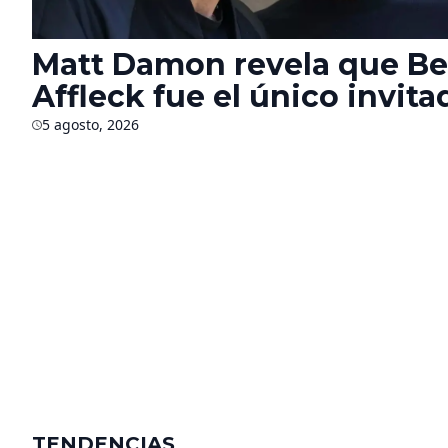
Matt Damon revela que B
Affleck fue el único invita
autorizado en el rodaje de 
5 agosto, 2026
Odisea’ durante seis mese
TENDENCIAS