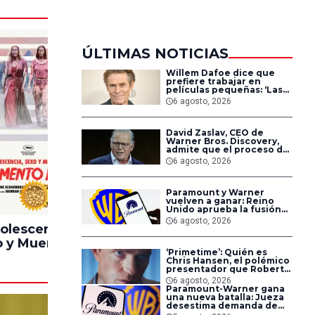
ÚLTIMAS NOTICIAS
Willem Dafoe dice que
prefiere trabajar en
películas pequeñas: ‘Las
grandes están demasiado
6 agosto, 2026
planificadas’
David Zaslav, CEO de
Warner Bros. Discovery,
admite que el proceso de
fusión con Paramount ha
6 agosto, 2026
sido difícil para los
empleados
Paramount y Warner
100%
90%
vuelven a ganar: Reino
Unido aprueba la fusión
entre conglomerados
6 agosto, 2026
olescencia,
Pinocchio
Lintern
 y Muerte en
Unstrung
‘Primetime’: Quién es
ampamento
Chris Hansen, el polémico
Miasma
presentador que Robert
Pattinson interpreta en
6 agosto, 2026
su nueva película
Paramount-Warner gana
una nueva batalla: Jueza
desestima demanda de
consumidores contra la