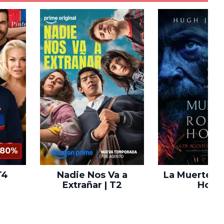
80%
T4
Nadie Nos Va a
La Muerte d
Extrañar | T2
Hood