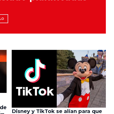
LO
 de
Disney y TikTok se alían para que
r