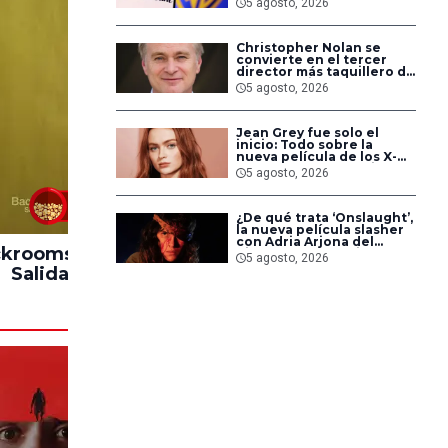
5 agosto, 2026
fusión
Christopher Nolan se
convierte en el tercer
director más taquillero de
todos los tiempos
5 agosto, 2026
Jean Grey fue solo el
inicio: Todo sobre la
nueva película de los X-
Men en Marvel Studios
5 agosto, 2026
83%
¿De qué trata ‘Onslaught’,
la nueva película slasher
con Adria Arjona del
krooms: Sin
Hasta el Fin del
Impacto
director de ‘Godzilla vs.
5 agosto, 2026
Kong’?
Salida
Mundo