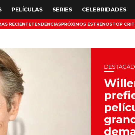
MÁS RECIENTE
TENDENCIAS
PRÓXIMOS ESTRENOS
TOP CRÍT
DESTACA
Wille
prefi
pelíc
grand
demas