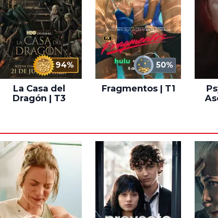
94%
50%
La Casa del
Fragmentos | T1
Ps
Dragón | T3
As