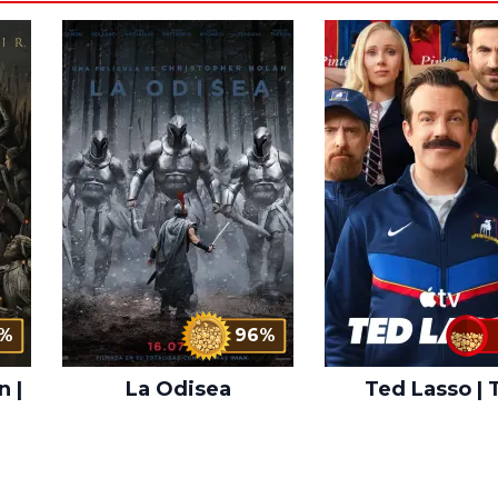
%
96%
n |
La Odisea
Ted Lasso | 