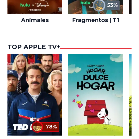
53%
Animales
Fragmentos | T1
A
TOP APPLE TV+
78%