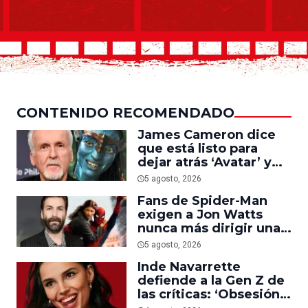
CONTENIDO RECOMENDADO
James Cameron dice
que está listo para
dejar atrás ‘Avatar’ y
trabajar en ‘el último
5 agosto, 2026
acto de su carrera’
Fans de Spider-Man
exigen a Jon Watts
nunca más dirigir una
película del personaje
5 agosto, 2026
Inde Navarrette
defiende a la Gen Z de
las críticas: ‘Obsesión