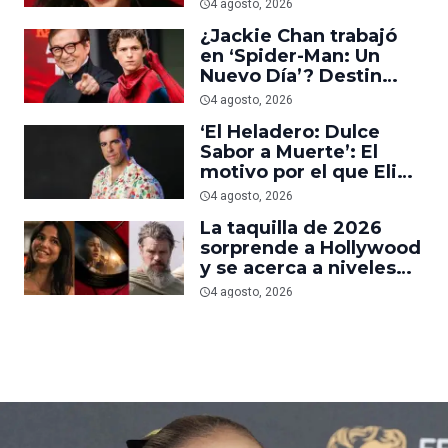
es prueba de que los
4 agosto, 2026
jóvenes sí van al cine’
¿Jackie Chan trabajó
en ‘Spider-Man: Un
Nuevo Día’? Destin
Daniel Cretton aclara el
4 agosto, 2026
malentendido
‘El Heladero: Dulce
Sabor a Muerte’: El
motivo por el que Eli
Roth se hartó de los
4 agosto, 2026
grandes estudios de
La taquilla de 2026
Hollywood e hizo su
sorprende a Hollywood
nueva película gore
y se acerca a niveles
anteriores a la
4 agosto, 2026
pandemia