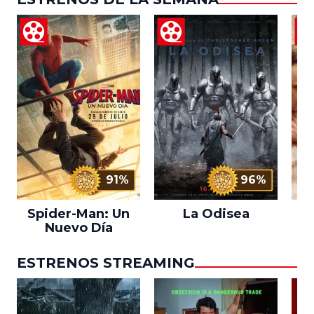
91%
96%
Spider-Man: Un
La Odisea
L
Nuevo Día
ESTRENOS STREAMING