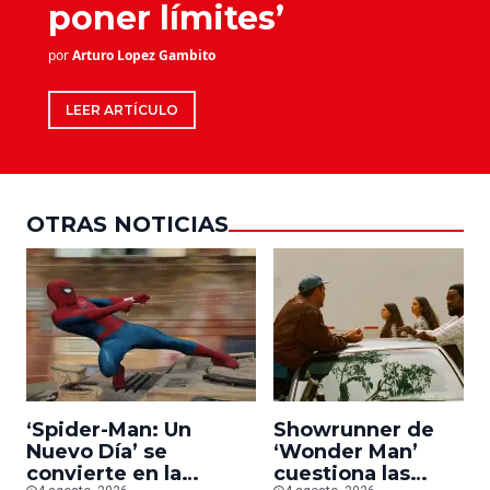
poner límites’
por
Arturo Lopez Gambito
LEER ARTÍCULO
OTRAS NOTICIAS
‘Spider-Man: Un
Showrunner de
Nuevo Día’ se
‘Wonder Man’
convierte en la
cuestiona las