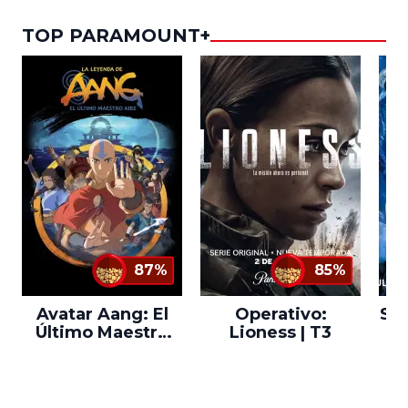
TOP PARAMOUNT+
87%
85%
Avatar Aang: El
Operativo:
Sta
Último Maestro
Lioness | T3
Ne
del Aire