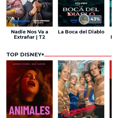
43%
Nadie Nos Va a
La Boca del Diablo
Extrañar | T2
En
TOP DISNEY+