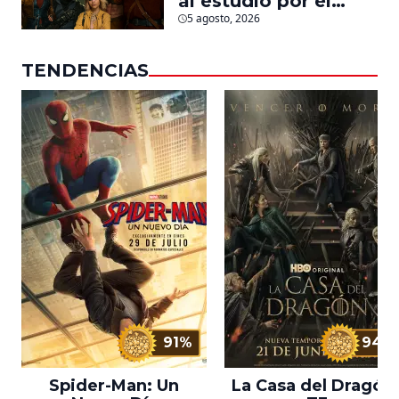
al estudio por el
fracaso de la
5 agosto, 2026
película
TENDENCIAS
91%
94%
Spider-Man: Un
La Casa del Dragón 