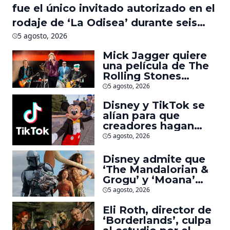
fue el único invitado autorizado en el
rodaje de ‘La Odisea’ durante seis
meses
5 agosto, 2026
Mick Jagger quiere
una película de The
Rolling Stones
inspirado por los
5 agosto, 2026
biopics de The
Disney y TikTok se
Beatles
alían para que
creadores hagan
videos con
5 agosto, 2026
personajes de
Marvel, Pixar y ‘Star
Disney admite que
Wars’
‘The Mandalorian &
Grogu’ y ‘Moana’
fueron decepciones
5 agosto, 2026
en taquilla pero
Eli Roth, director de
lograron algo
‘Borderlands’, culpa
especial