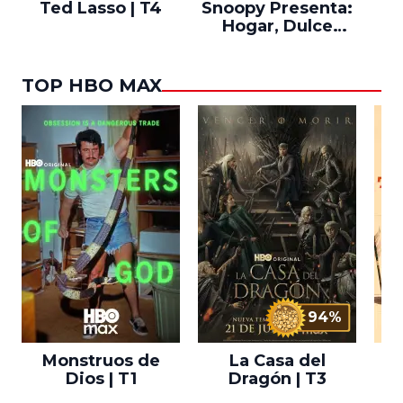
Ted Lasso | T4
Snoopy Presenta:
Th
Hogar, Dulce
po
Hogar
TOP HBO MAX
94%
Monstruos de
La Casa del
T
Dios | T1
Dragón | T3