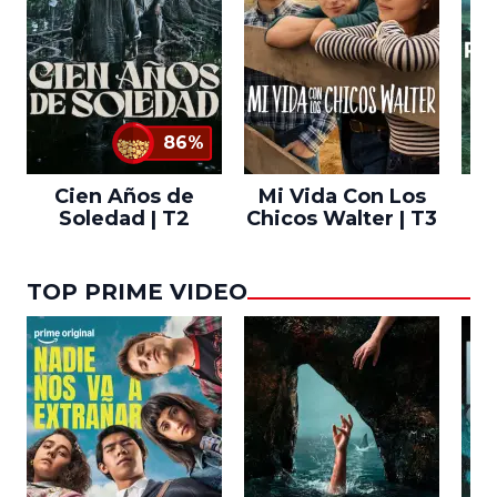
86%
Cien Años de
Mi Vida Con Los
Bo
Soledad | T2
Chicos Walter | T3
TOP PRIME VIDEO