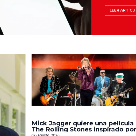
LEER ARTÍCU
Mick Jagger quiere una película
The Rolling Stones inspirado po
los biopics de The Beatles
5 agosto, 2026