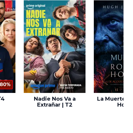
80%
T4
Nadie Nos Va a
La Muerte d
Extrañar | T2
Hood