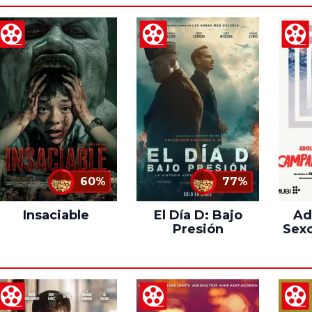
60%
77%
Insaciable
El Día D: Bajo
Ad
Presión
Sexo
C