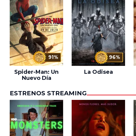
91%
96%
Spider-Man: Un
La Odisea
Nuevo Día
ESTRENOS STREAMING