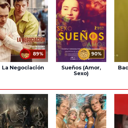
89%
90%
La Negociación
Sueños (Amor,
Bac
Sexo)