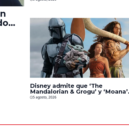
en
do
‘La
s
Disney admite que ‘The
Mandalorian & Grogu’ y ‘Moana’
fueron decepciones en taquilla
5 agosto, 2026
pero lograron algo especial