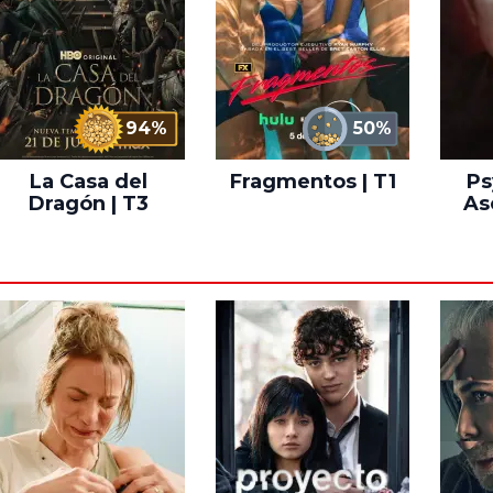
94%
50%
La Casa del
Fragmentos | T1
Ps
Dragón | T3
As