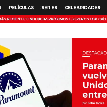
MÁS RECIENTE
TENDENCIAS
PRÓXIMOS ESTRENOS
TOP CRÍT
DESTACA
Para
vuelv
Unido
entr
por
Sofía Torres