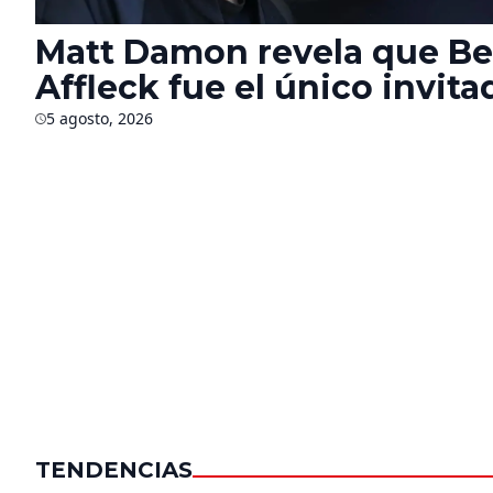
Matt Damon revela que B
Affleck fue el único invita
autorizado en el rodaje de 
5 agosto, 2026
Odisea’ durante seis mese
TENDENCIAS