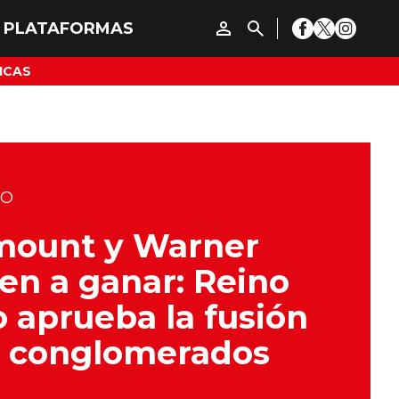
ICAS
DO
mount y Warner
en a ganar: Reino
 aprueba la fusión
e conglomerados