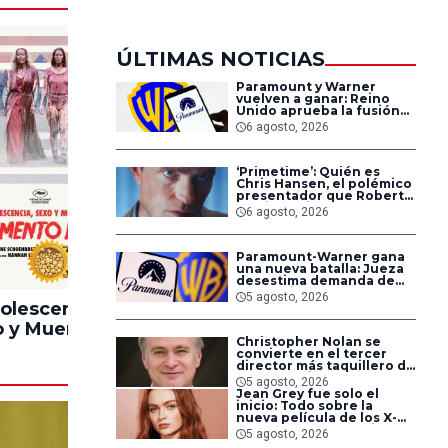
ÚLTIMAS NOTICIAS
Paramount y Warner
vuelven a ganar: Reino
Unido aprueba la fusión
entre conglomerados
6 agosto, 2026
‘Primetime’: Quién es
Chris Hansen, el polémico
presentador que Robert
Pattinson interpreta en
6 agosto, 2026
su nueva película
Paramount-Warner gana
100%
90%
una nueva batalla: Jueza
desestima demanda de
consumidores contra la
5 agosto, 2026
fusión
olescencia,
Pinocchio
Lintern
 y Muerte en
Unstrung
Christopher Nolan se
ampamento
convierte en el tercer
Miasma
director más taquillero de
todos los tiempos
5 agosto, 2026
Jean Grey fue solo el
inicio: Todo sobre la
nueva película de los X-
Men en Marvel Studios
5 agosto, 2026