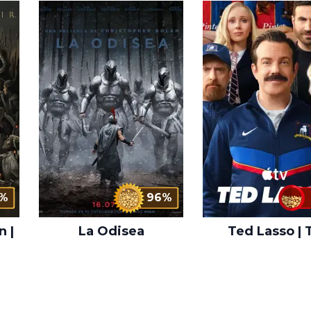
%
96%
n |
La Odisea
Ted Lasso | 