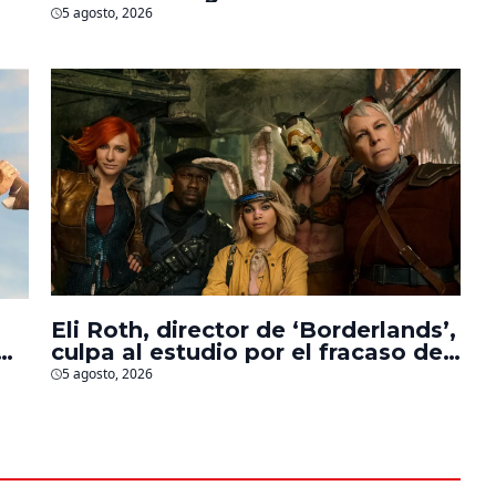
personajes de Marvel, Pixar y ‘Star
5 agosto, 2026
Wars’
Eli Roth, director de ‘Borderlands’,
culpa al estudio por el fracaso de
la película
5 agosto, 2026