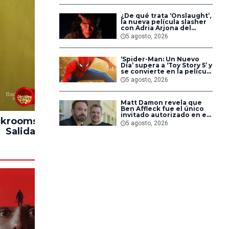
¿De qué trata ‘Onslaught’,
la nueva película slasher
con Adria Arjona del
director de ‘Godzilla vs.
5 agosto, 2026
Kong’?
‘Spider-Man: Un Nuevo
Día’ supera a ‘Toy Story 5’ y
se convierte en la película
más taquillera de 2026 en
5 agosto, 2026
solo siete días
83%
Matt Damon revela que
Ben Affleck fue el único
invitado autorizado en el
krooms: Sin
Hasta el Fin del
Impacto
rodaje de ‘La Odisea’
5 agosto, 2026
durante seis meses
Salida
Mundo