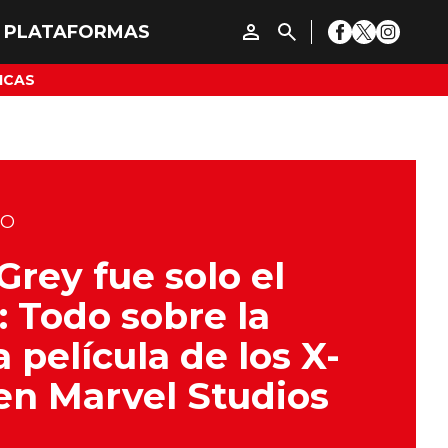
ICAS
DO
Grey fue solo el
o: Todo sobre la
 película de los X-
n Marvel Studios