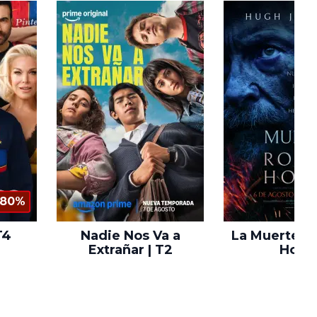
80%
T4
Nadie Nos Va a
La Muerte d
Extrañar | T2
Hood