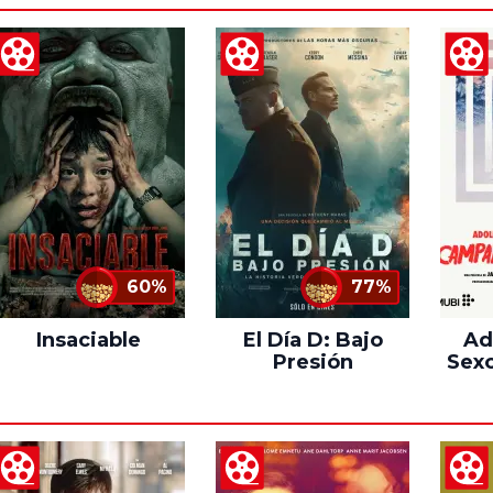
60%
77%
Insaciable
El Día D: Bajo
Ad
Presión
Sexo
C