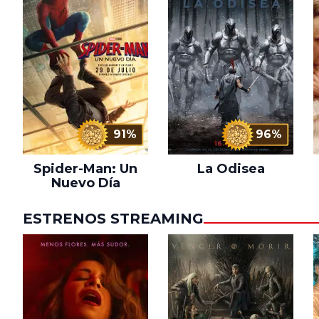
91%
96%
Spider-Man: Un
La Odisea
Nuevo Día
ESTRENOS STREAMING