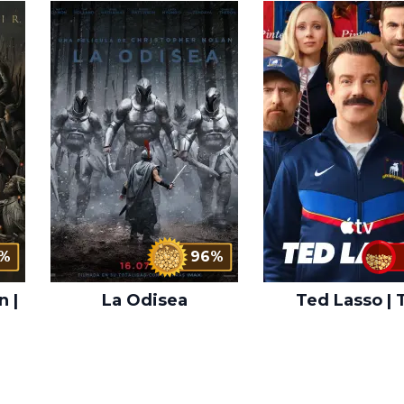
%
96%
n |
La Odisea
Ted Lasso | 