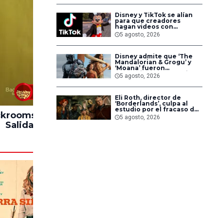
Disney y TikTok se alían
para que creadores
hagan videos con
personajes de Marvel,
5 agosto, 2026
Pixar y ‘Star Wars’
Disney admite que ‘The
Mandalorian & Grogu’ y
‘Moana’ fueron
decepciones en taquilla
5 agosto, 2026
pero lograron algo
especial
83%
Eli Roth, director de
‘Borderlands’, culpa al
estudio por el fracaso de
krooms: Sin
Hasta el Fin del
Impacto
la película
5 agosto, 2026
Salida
Mundo