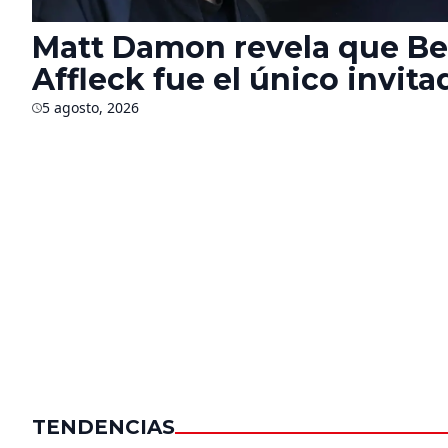
Matt Damon revela que B
Affleck fue el único invita
autorizado en el rodaje de 
5 agosto, 2026
Odisea’ durante seis mese
TENDENCIAS