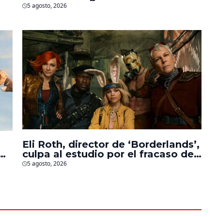
personajes de Marvel, Pixar y ‘Star
5 agosto, 2026
Wars’
Eli Roth, director de ‘Borderlands’,
culpa al estudio por el fracaso de
la película
5 agosto, 2026