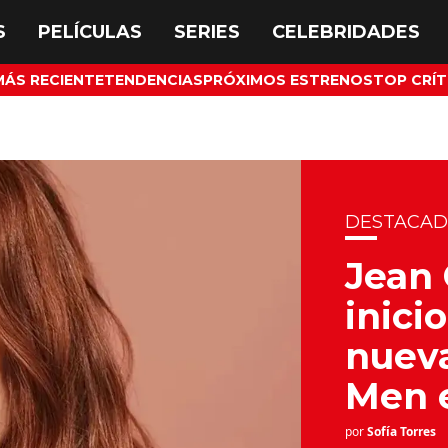
MÁS RECIENTE
TENDENCIAS
PRÓXIMOS ESTRENOS
TOP CRÍT
DESTACA
Jean 
inici
nueva
Men e
por
Sofía Torres