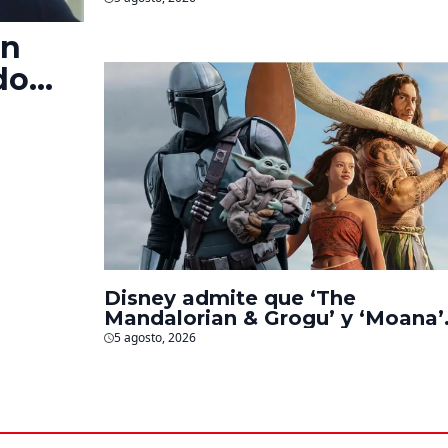
en
do
‘La
s
Disney admite que ‘The
Mandalorian & Grogu’ y ‘Moana’
fueron decepciones en taquilla
5 agosto, 2026
pero lograron algo especial