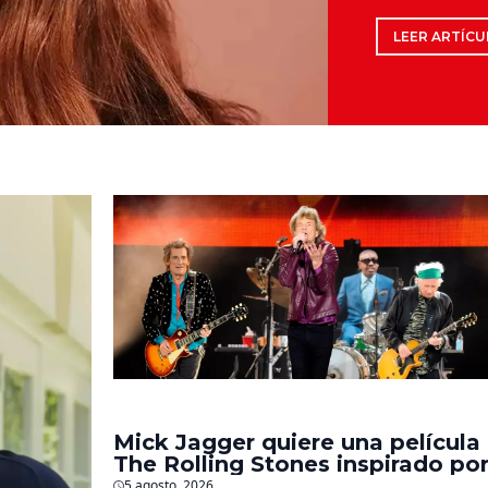
LEER ARTÍCU
Mick Jagger quiere una película
The Rolling Stones inspirado po
los biopics de The Beatles
5 agosto, 2026