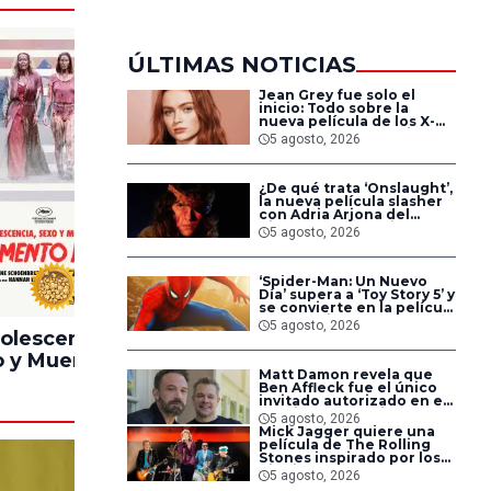
ÚLTIMAS NOTICIAS
Jean Grey fue solo el
inicio: Todo sobre la
nueva película de los X-
Men en Marvel Studios
5 agosto, 2026
¿De qué trata ‘Onslaught’,
la nueva película slasher
con Adria Arjona del
director de ‘Godzilla vs.
5 agosto, 2026
Kong’?
‘Spider-Man: Un Nuevo
100%
90%
Día’ supera a ‘Toy Story 5’ y
se convierte en la película
más taquillera de 2026 en
5 agosto, 2026
solo siete días
olescencia,
Pinocchio
Lintern
 y Muerte en
Unstrung
Matt Damon revela que
ampamento
Ben Affleck fue el único
Miasma
invitado autorizado en el
rodaje de ‘La Odisea’
5 agosto, 2026
durante seis meses
Mick Jagger quiere una
película de The Rolling
Stones inspirado por los
biopics de The Beatles
5 agosto, 2026