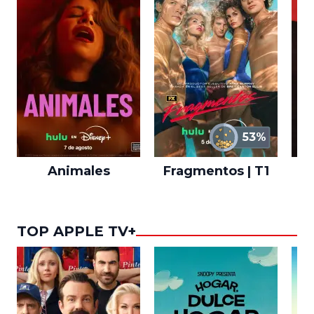
53%
Animales
Fragmentos | T1
A
TOP APPLE TV+