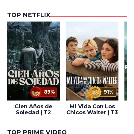
TOP NETFLIX
89%
91%
Cien Años de
Mi Vida Con Los
Bo
Soledad | T2
Chicos Walter | T3
TOP PRIME VIDEO