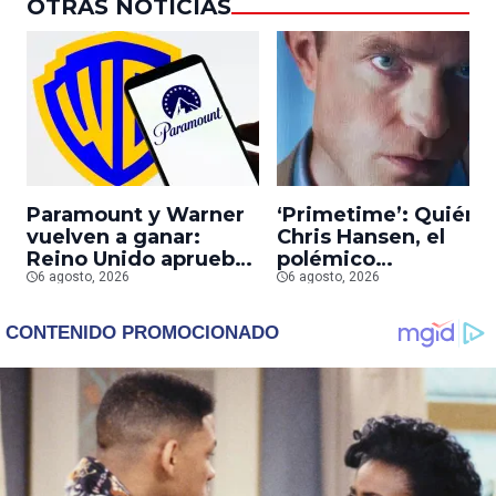
OTRAS NOTICIAS
Paramount y Warner
‘Primetime’: Quién 
vuelven a ganar:
Chris Hansen, el
Reino Unido aprueba
polémico
la fusión entre
6 agosto, 2026
presentador que
6 agosto, 2026
conglomerados
Robert Pattinson
interpreta en su
nueva película