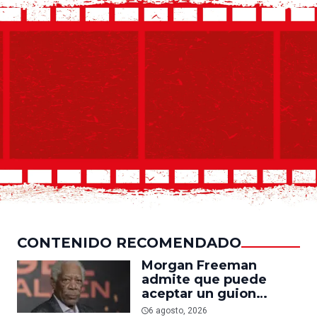
CONTENIDO RECOMENDADO
Morgan Freeman
admite que puede
aceptar un guion
mediocre si le pagan lo
6 agosto, 2026