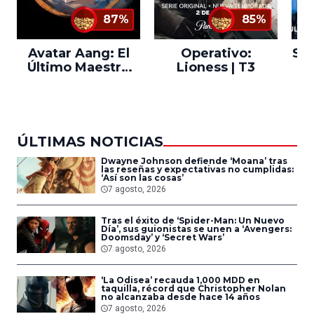
87%
85%
Avatar Aang: El
Operativo:
Sta
Último Maestro
Lioness | T3
Ne
del Aire
ÚLTIMAS NOTICIAS
Dwayne Johnson defiende ‘Moana’ tras
las reseñas y expectativas no cumplidas:
‘Así son las cosas’
7 agosto, 2026
Tras el éxito de ‘Spider-Man: Un Nuevo
Día’, sus guionistas se unen a ‘Avengers:
Doomsday’ y ‘Secret Wars’
7 agosto, 2026
‘La Odisea’ recauda 1,000 MDD en
taquilla, récord que Christopher Nolan
no alcanzaba desde hace 14 años
7 agosto, 2026