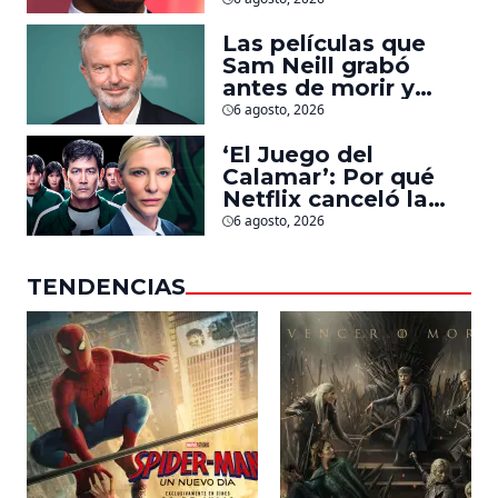
la que lucha contra
islamistas radicales
Las películas que
Sam Neill grabó
antes de morir y
llegarán pronto a
6 agosto, 2026
salas
‘El Juego del
Calamar’: Por qué
Netflix canceló la
serie de David
6 agosto, 2026
Fincher que iba a
ubicarse en Estados
TENDENCIAS
Unidos