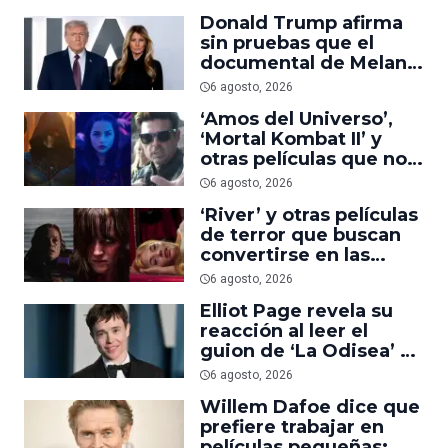
suficiente
Donald Trump afirma
sin pruebas que el
documental de Melania
es ‘la película número
6 agosto, 2026
uno del año’
‘Amos del Universo’,
‘Mortal Kombat II’ y
otras películas que no
dominaron la taquilla
6 agosto, 2026
pero triunfaron en
‘River’ y otras películas
streaming
de terror que buscan
convertirse en las
nuevas ‘Obsession’ y
6 agosto, 2026
‘Backrooms’
Elliot Page revela su
reacción al leer el
guion de ‘La Odisea’ y
elogia la forma de
6 agosto, 2026
dirigir de Christopher
Willem Dafoe dice que
Nolan
prefiere trabajar en
películas pequeñas: