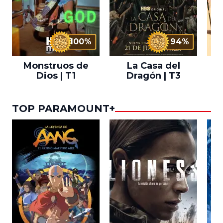
100%
94%
Monstruos de
La Casa del
T
Dios | T1
Dragón | T3
TOP PARAMOUNT+