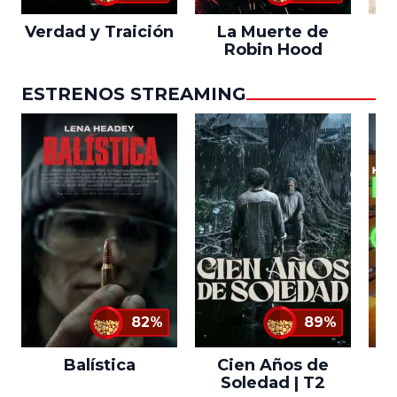
Verdad y Traición
La Muerte de
L
Robin Hood
ESTRENOS STREAMING
82%
89%
Balística
Cien Años de
Soledad | T2