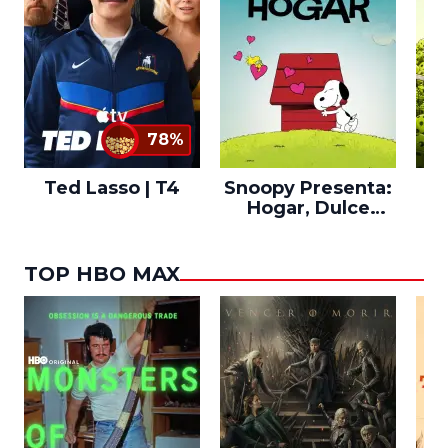
78%
Ted Lasso | T4
Snoopy Presenta:
Th
Hogar, Dulce
po
Hogar
TOP HBO MAX