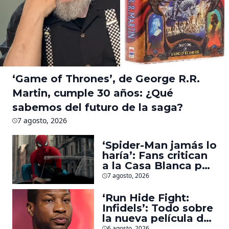
‘Game of Thrones’, de George R.R.
Martin, cumple 30 años: ¿Qué
sabemos del futuro de la saga?
7 agosto, 2026
‘Spider-Man jamás lo
haría’: Fans critican
a la Casa Blanca por
usar al héroe para
7 agosto, 2026
promover
deportaciones
‘Run Hide Fight:
Infidels’: Todo sobre
la nueva película de
Jonathan Majors en
6 agosto, 2026