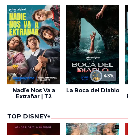
43%
Nadie Nos Va a
La Boca del Diablo
Extrañar | T2
En
TOP DISNEY+