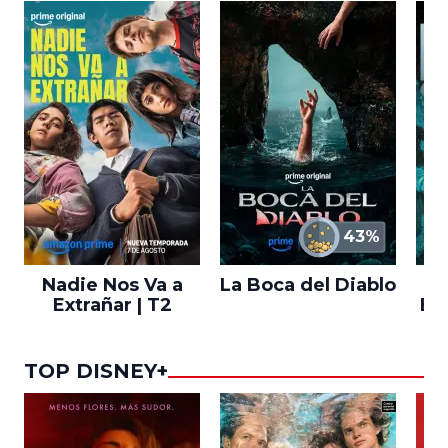
43%
Nadie Nos Va a
La Boca del Diablo
Extrañar | T2
En
TOP DISNEY+