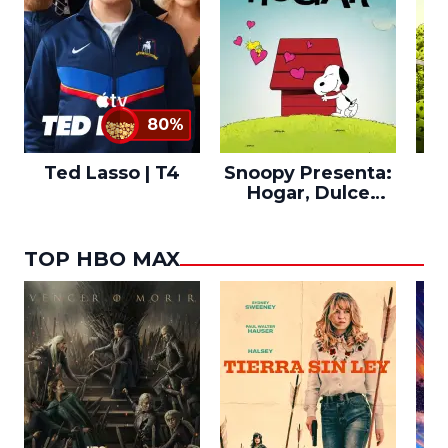
80%
Ted Lasso | T4
Snoopy Presenta:
Th
Hogar, Dulce
po
Hogar
TOP HBO MAX