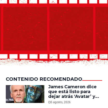
CONTENIDO RECOMENDADO
James Cameron dice
que está listo para
dejar atrás ‘Avatar’ y
trabajar en ‘el último
5 agosto, 2026
acto de su carrera’