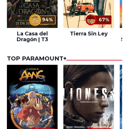
94%
67%
La Casa del
Tierra Sin Ley
S
Dragón | T3
Sal
TOP PARAMOUNT+