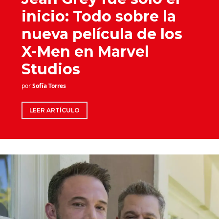
inicio: Todo sobre la
nueva película de los
X-Men en Marvel
Studios
por
Sofía Torres
LEER ARTÍCULO