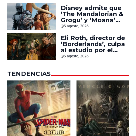
personajes de
Marvel, Pixar y ‘Star
Disney admite que
Wars’
‘The Mandalorian &
Grogu’ y ‘Moana’
fueron decepciones
5 agosto, 2026
en taquilla pero
Eli Roth, director de
lograron algo
‘Borderlands’, culpa
especial
al estudio por el
fracaso de la
5 agosto, 2026
película
TENDENCIAS