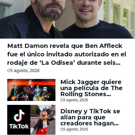
Matt Damon revela que Ben Affleck
fue el único invitado autorizado en el
rodaje de ‘La Odisea’ durante seis
meses
5 agosto, 2026
Mick Jagger quiere
una película de The
Rolling Stones
inspirado por los
5 agosto, 2026
biopics de The
Disney y TikTok se
Beatles
alían para que
creadores hagan
videos con
5 agosto, 2026