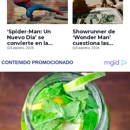
‘Spider-Man: Un
Showrunner de
Nuevo Día’ se
‘Wonder Man’
convierte en la
cuestiona las
segunda película que
4 agosto, 2026
prioridades de Marv
4 agosto, 2026
más rápido alcanza
tras la cancelación d
los mil millones en
la serie
taquilla