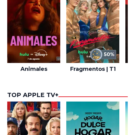
50%
Animales
Fragmentos | T1
A
TOP APPLE TV+