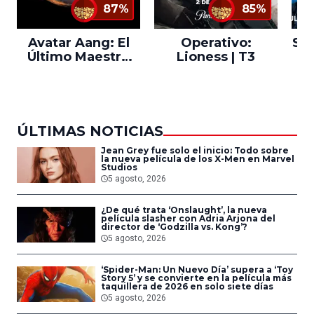
87%
85%
Avatar Aang: El
Operativo:
Sta
Último Maestro
Lioness | T3
Ne
del Aire
ÚLTIMAS NOTICIAS
Jean Grey fue solo el inicio: Todo sobre
la nueva película de los X-Men en Marvel
Studios
5 agosto, 2026
¿De qué trata ‘Onslaught’, la nueva
película slasher con Adria Arjona del
director de ‘Godzilla vs. Kong’?
5 agosto, 2026
‘Spider-Man: Un Nuevo Día’ supera a ‘Toy
Story 5’ y se convierte en la película más
taquillera de 2026 en solo siete días
5 agosto, 2026