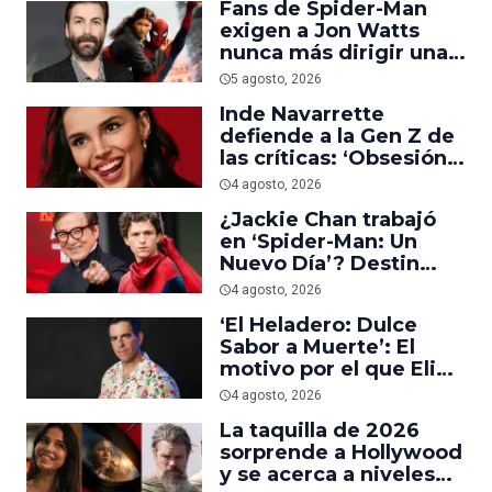
Fans de Spider-Man
exigen a Jon Watts
nunca más dirigir una
película del personaje
5 agosto, 2026
Inde Navarrette
defiende a la Gen Z de
las críticas: ‘Obsesión
es prueba de que los
4 agosto, 2026
jóvenes sí van al cine’
¿Jackie Chan trabajó
en ‘Spider-Man: Un
Nuevo Día’? Destin
Daniel Cretton aclara el
4 agosto, 2026
malentendido
‘El Heladero: Dulce
Sabor a Muerte’: El
motivo por el que Eli
Roth se hartó de los
4 agosto, 2026
grandes estudios de
La taquilla de 2026
Hollywood e hizo su
sorprende a Hollywood
nueva película gore
y se acerca a niveles