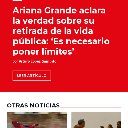
Ariana Grande aclara
la verdad sobre su
retirada de la vida
pública: ‘Es necesario
poner límites’
por
Arturo Lopez Gambito
LEER ARTÍCULO
OTRAS NOTICIAS