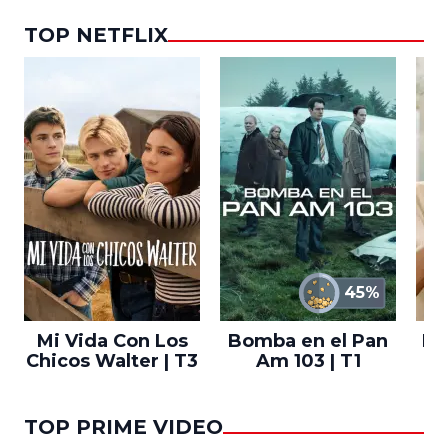
TOP NETFLIX
45%
Mi Vida Con Los
Bomba en el Pan
El
Chicos Walter | T3
Am 103 | T1
TOP PRIME VIDEO