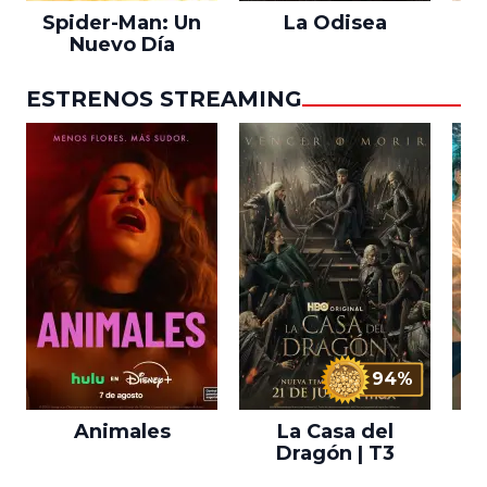
Spider-Man: Un
La Odisea
L
Nuevo Día
ESTRENOS STREAMING
94%
Animales
La Casa del
F
Dragón | T3