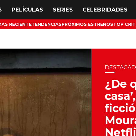
MÁS RECIENTE
TENDENCIAS
PRÓXIMOS ESTRENOS
TOP CRÍT
DESTACA
¿De q
casa’,
ficci
Moura
Netfl