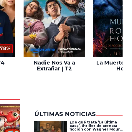
78%
T4
Nadie Nos Va a
La Muerte d
Extrañar | T2
Hood
ÚLTIMAS NOTICIAS
¿De qué trata ‘La última
casa’, thriller de ciencia
ficción con Wagner Moura