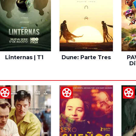
Linternas | T1
Dune: Parte Tres
PAW
Di