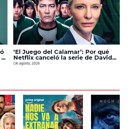
bó
‘El Juego del Calamar’: Por qué
 a
Netflix canceló la serie de David
Fincher que iba a ubicarse en
6 agosto, 2026
Estados Unidos