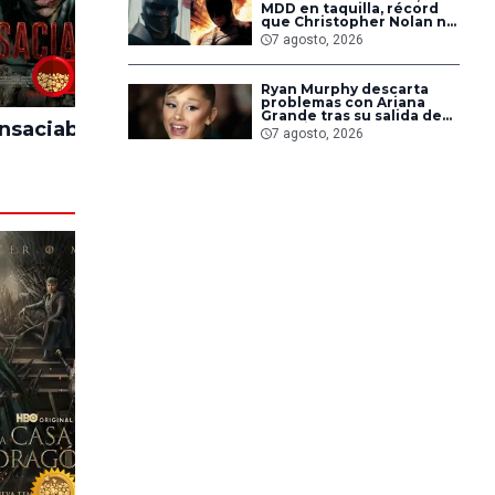
MDD en taquilla, récord
que Christopher Nolan no
alcanzaba desde hace 14
7 agosto, 2026
años
60%
80%
Ryan Murphy descarta
problemas con Ariana
Grande tras su salida de
Insaciable
El Día D: Bajo
Backroo
‘American Horror Story’
7 agosto, 2026
Presión
Sal
94%
53%