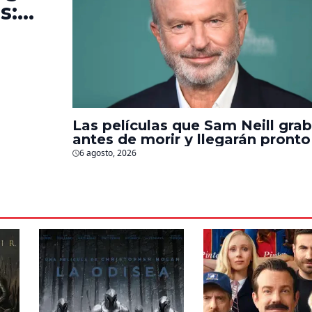
s:
e la
Las películas que Sam Neill gra
antes de morir y llegarán pronto
salas
6 agosto, 2026