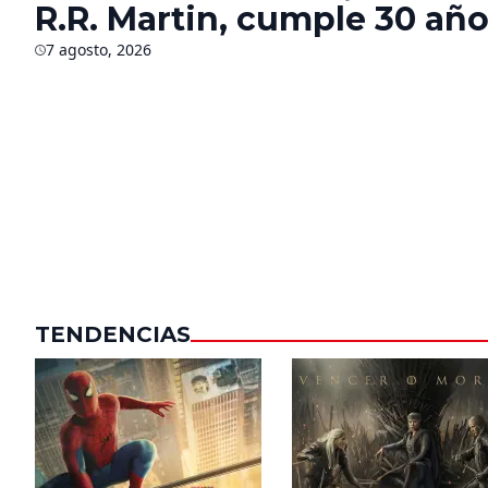
R.R. Martin, cumple 30 año
¿Qué sabemos del futuro d
7 agosto, 2026
saga?
TENDENCIAS