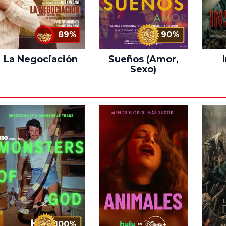
89%
90%
La Negociación
Sueños (Amor,
Sexo)
100%