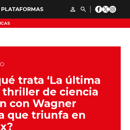
ICAS
DO
ué trata ‘La última
 thriller de ciencia
ón con Wagner
 que triunfa en
ix?