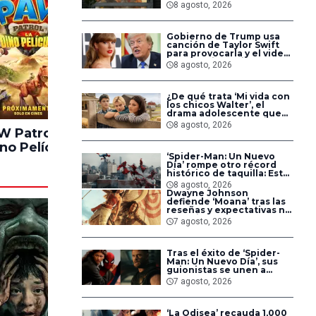
que triunfa en Netflix?
8 agosto, 2026
Gobierno de Trump usa
canción de Taylor Swift
para provocarla y el video
termina sin audio por
8 agosto, 2026
copyright
¿De qué trata ‘Mi vida con
los chicos Walter’, el
drama adolescente que
es número 1 en Netflix?
8 agosto, 2026
 Patrol: La
Los Juegos del
Solo P
no Película
Hambre:
No
‘Spider-Man: Un Nuevo
Amanecer en La
Día’ rompe otro récord
Cosecha
histórico de taquilla: Estas
son las películas del MCU
8 agosto, 2026
que ya superó
Dwayne Johnson
defiende ‘Moana’ tras las
reseñas y expectativas no
cumplidas: ‘Así son las
7 agosto, 2026
cosas’
Tras el éxito de ‘Spider-
Man: Un Nuevo Día’, sus
guionistas se unen a
‘Avengers: Doomsday’ y
7 agosto, 2026
‘Secret Wars’
‘La Odisea’ recauda 1,000