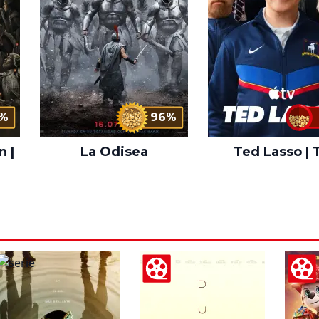
%
96%
n |
La Odisea
Ted Lasso | 