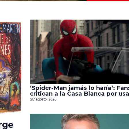
‘Spider-Man jamás lo haría’: Fan
critican a la Casa Blanca por usa
al héroe para promover
7 agosto, 2026
deportaciones
rge