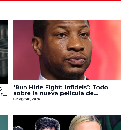
‘Run Hide Fight: Infidels’: Todo
s
sobre la nueva película de
r
Jonathan Majors en la que lucha
6 agosto, 2026
contra islamistas radicales