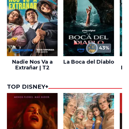
43%
Nadie Nos Va a
La Boca del Diablo
Extrañar | T2
En
TOP DISNEY+