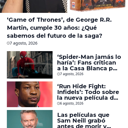
‘Game of Thrones’, de George R.R.
Martin, cumple 30 años: ¿Qué
sabemos del futuro de la saga?
7 agosto, 2026
‘Spider-Man jamás lo
haría’: Fans critican
a la Casa Blanca por
usar al héroe para
7 agosto, 2026
promover
deportaciones
‘Run Hide Fight:
Infidels’: Todo sobre
la nueva película de
Jonathan Majors en
6 agosto, 2026
la que lucha contra
islamistas radicales
Las películas que
Sam Neill grabó
antes de morir y