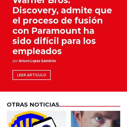
Warner Bros.
Discovery, admite que
el proceso de fusión
con Paramount ha
sido difícil para los
empleados
por
Arturo Lopez Gambito
LEER ARTÍCULO
OTRAS NOTICIAS