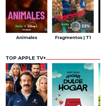
53%
Animales
Fragmentos | T1
A
TOP APPLE TV+