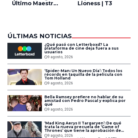
Último Maestro
Lioness | T3
Ne
del Aire
ÚLTIMAS NOTICIAS
¿Qué pasó con Letterboxd? La
plataforma de cine deja fuera a sus
usuarios
9 agosto, 2026
‘Spider-Man: Un Nuevo Día’: Todos los
récords en taquilla de la película con
Tom Holland
9 agosto, 2026
Bella Ramsey prefiere no hablar de su
amistad con Pedro Pascal y explica por
qué
9 agosto, 2026
‘Mad King Aerys II Targaryen’: De qué
trata la nueva precuela de ‘Game of
Thrones’ que tiene la aprobación de
George R.R. Martin
9 agosto, 2026