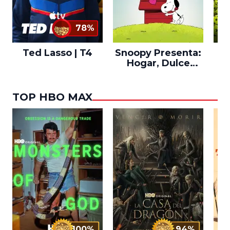
78%
Ted Lasso | T4
Snoopy Presenta:
Th
Hogar, Dulce
po
Hogar
TOP HBO MAX
100%
94%