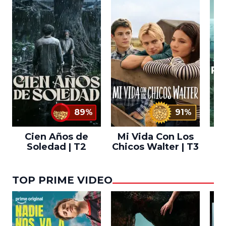
89%
91%
Cien Años de
Mi Vida Con Los
Bo
Soledad | T2
Chicos Walter | T3
TOP PRIME VIDEO