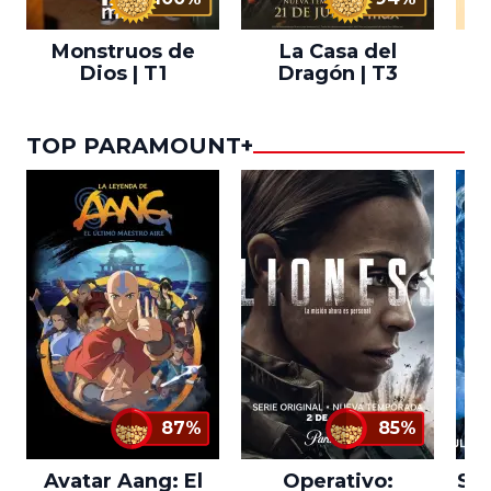
Monstruos de
La Casa del
T
Dios | T1
Dragón | T3
TOP PARAMOUNT+
87%
85%
Avatar Aang: El
Operativo:
Sta