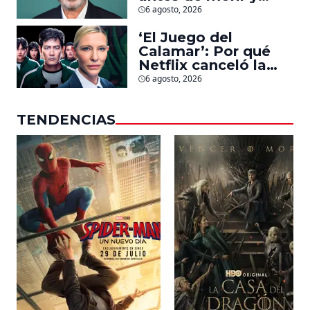
llegarán pronto a
6 agosto, 2026
salas
‘El Juego del
Calamar’: Por qué
Netflix canceló la
serie de David
6 agosto, 2026
Fincher que iba a
ubicarse en Estados
TENDENCIAS
Unidos