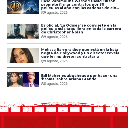
Caso Paramount-Warner: David Ellison
promete firmar contratos por 30
películas al año con las cadenas de cine
que acepten la fusión
9 agosto, 2026
Es oficial, ‘La Odisea’ se convierte en la
película más taquillera en toda la carrera
de Christopher Nolan
9 agosto, 2026
Melissa Barrera dice que está en la lista
negra de Hollywood y un director revela
que le impidieron contratarla
9 agosto, 2026
Bill Maher es abucheado por hacer una
‘broma’ sobre Ariana Grande
8 agosto, 2026