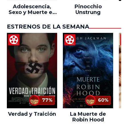
Adolescencia,
Pinocchio
Sexo y Muerte en
Unstrung
Campamento
Miasma
ESTRENOS DE LA SEMANA
77%
60%
Verdad y Traición
La Muerte de
L
Robin Hood