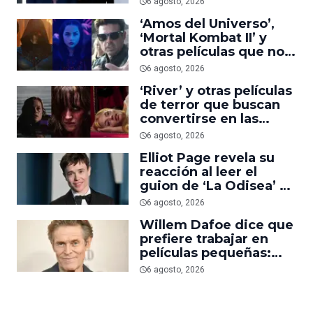
6 agosto, 2026
uno del año’
‘Amos del Universo’,
‘Mortal Kombat II’ y
otras películas que no
dominaron la taquilla
6 agosto, 2026
pero triunfaron en
‘River’ y otras películas
streaming
de terror que buscan
convertirse en las
nuevas ‘Obsession’ y
6 agosto, 2026
‘Backrooms’
Elliot Page revela su
reacción al leer el
guion de ‘La Odisea’ y
elogia la forma de
6 agosto, 2026
dirigir de Christopher
Willem Dafoe dice que
Nolan
prefiere trabajar en
películas pequeñas:
‘Las grandes están
6 agosto, 2026
demasiado
planificadas’