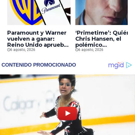
Paramount y Warner
‘Primetime’: Quién 
vuelven a ganar:
Chris Hansen, el
Reino Unido aprueba
polémico
la fusión entre
6 agosto, 2026
presentador que
6 agosto, 2026
conglomerados
Robert Pattinson
interpreta en su
nueva película