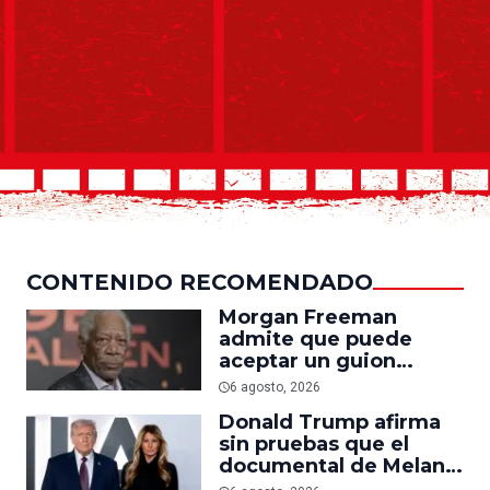
CONTENIDO RECOMENDADO
Morgan Freeman
admite que puede
aceptar un guion
mediocre si le pagan lo
6 agosto, 2026
suficiente
Donald Trump afirma
sin pruebas que el
documental de Melania
es ‘la película número