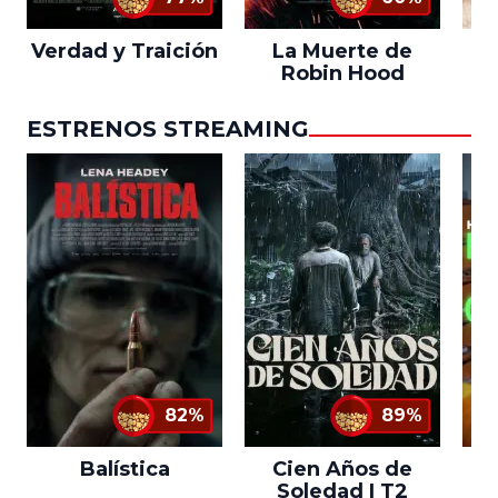
Verdad y Traición
La Muerte de
L
Robin Hood
ESTRENOS STREAMING
82%
89%
Balística
Cien Años de
Soledad | T2