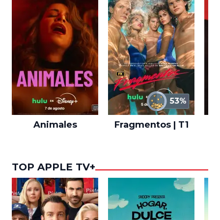
53%
Animales
Fragmentos | T1
A
TOP APPLE TV+