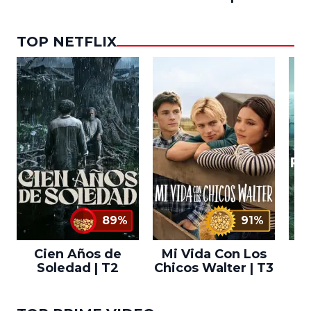
TOP NETFLIX
89%
91%
Cien Años de
Mi Vida Con Los
Bo
Soledad | T2
Chicos Walter | T3