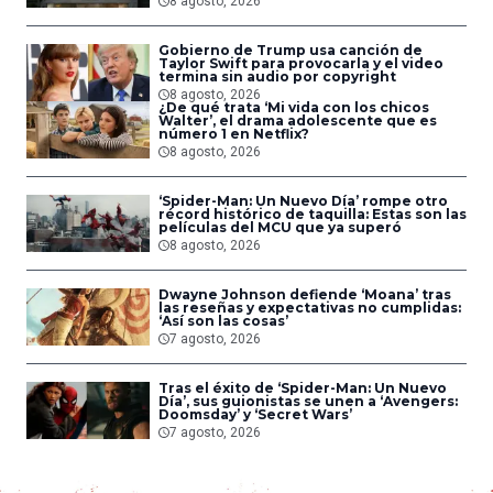
8 agosto, 2026
Gobierno de Trump usa canción de
Taylor Swift para provocarla y el video
termina sin audio por copyright
8 agosto, 2026
¿De qué trata ‘Mi vida con los chicos
Walter’, el drama adolescente que es
número 1 en Netflix?
8 agosto, 2026
‘Spider-Man: Un Nuevo Día’ rompe otro
récord histórico de taquilla: Estas son las
películas del MCU que ya superó
8 agosto, 2026
Dwayne Johnson defiende ‘Moana’ tras
las reseñas y expectativas no cumplidas:
‘Así son las cosas’
7 agosto, 2026
Tras el éxito de ‘Spider-Man: Un Nuevo
Día’, sus guionistas se unen a ‘Avengers:
Doomsday’ y ‘Secret Wars’
7 agosto, 2026