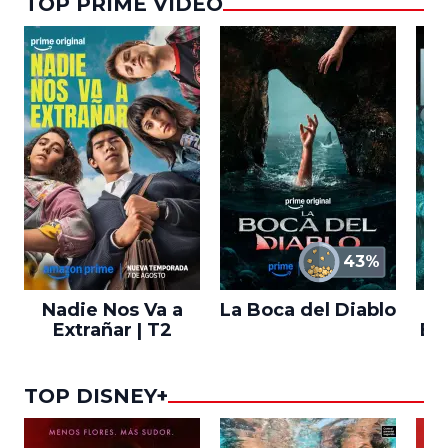
TOP PRIME VIDEO
43%
Nadie Nos Va a
La Boca del Diablo
Extrañar | T2
En
TOP DISNEY+