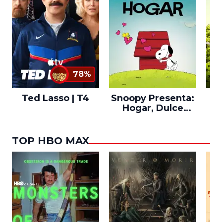
78%
Ted Lasso | T4
Snoopy Presenta:
Th
Hogar, Dulce
po
Hogar
TOP HBO MAX