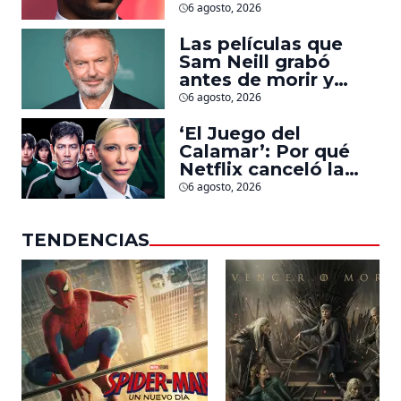
Jonathan Majors en
6 agosto, 2026
la que lucha contra
islamistas radicales
Las películas que
Sam Neill grabó
antes de morir y
llegarán pronto a
6 agosto, 2026
salas
‘El Juego del
Calamar’: Por qué
Netflix canceló la
serie de David
6 agosto, 2026
Fincher que iba a
ubicarse en Estados
TENDENCIAS
Unidos