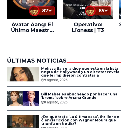
87%
85%
Avatar Aang: El
Operativo:
Sta
Último Maestro
Lioness | T3
Ne
del Aire
ÚLTIMAS NOTICIAS
Melissa Barrera dice que está en la lista
negra de Hollywood y un director revela
que le impidieron contratarla
9 agosto, 2026
Bill Maher es abucheado por hacer una
‘broma’ sobre Ariana Grande
8 agosto, 2026
¿De qué trata ‘La última casa’, thriller de
ciencia ficción con Wagner Moura que
triunfa en Netflix?