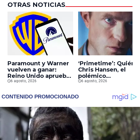
OTRAS NOTICIAS
Paramount y Warner
‘Primetime’: Quién 
vuelven a ganar:
Chris Hansen, el
Reino Unido aprueba
polémico
la fusión entre
6 agosto, 2026
presentador que
6 agosto, 2026
conglomerados
Robert Pattinson
interpreta en su
nueva película