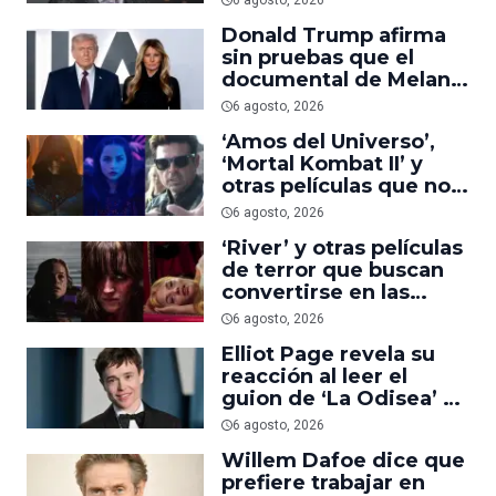
6 agosto, 2026
suficiente
Donald Trump afirma
sin pruebas que el
documental de Melania
es ‘la película número
6 agosto, 2026
uno del año’
‘Amos del Universo’,
‘Mortal Kombat II’ y
otras películas que no
dominaron la taquilla
6 agosto, 2026
pero triunfaron en
‘River’ y otras películas
streaming
de terror que buscan
convertirse en las
nuevas ‘Obsession’ y
6 agosto, 2026
‘Backrooms’
Elliot Page revela su
reacción al leer el
guion de ‘La Odisea’ y
elogia la forma de
6 agosto, 2026
dirigir de Christopher
Willem Dafoe dice que
Nolan
prefiere trabajar en