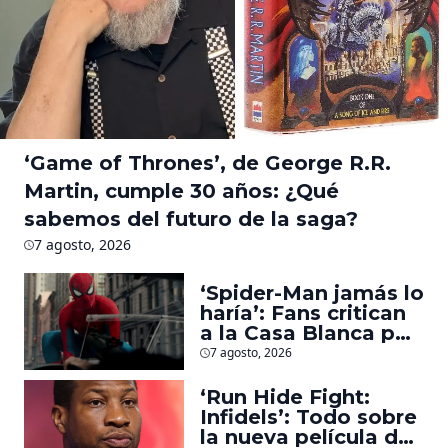
‘Game of Thrones’, de George R.R.
Martin, cumple 30 años: ¿Qué
sabemos del futuro de la saga?
7 agosto, 2026
‘Spider-Man jamás lo
haría’: Fans critican
a la Casa Blanca por
usar al héroe para
7 agosto, 2026
promover
deportaciones
‘Run Hide Fight:
Infidels’: Todo sobre
la nueva película de