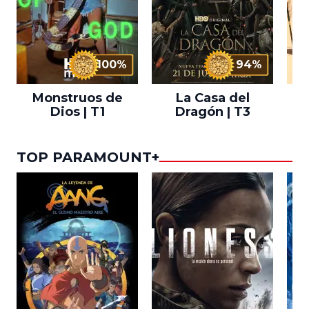
100%
94%
Monstruos de
La Casa del
T
Dios | T1
Dragón | T3
TOP PARAMOUNT+