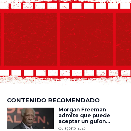
CONTENIDO RECOMENDADO
Morgan Freeman
admite que puede
aceptar un guion
mediocre si le pagan lo
6 agosto, 2026