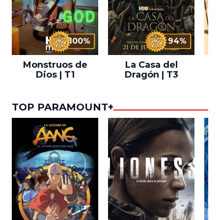
100%
94%
Monstruos de
La Casa del
T
Dios | T1
Dragón | T3
TOP PARAMOUNT+