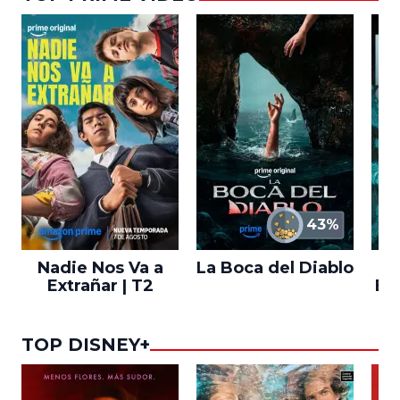
43%
Nadie Nos Va a
La Boca del Diablo
Extrañar | T2
En
TOP DISNEY+