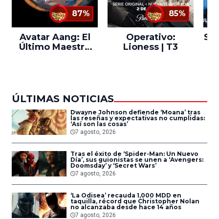
87%
85%
Avatar Aang: El
Operativo:
Sta
Último Maestro
Lioness | T3
Ne
del Aire
ÚLTIMAS NOTICIAS
Dwayne Johnson defiende ‘Moana’ tras
las reseñas y expectativas no cumplidas:
‘Así son las cosas’
7 agosto, 2026
Tras el éxito de ‘Spider-Man: Un Nuevo
Día’, sus guionistas se unen a ‘Avengers:
Doomsday’ y ‘Secret Wars’
7 agosto, 2026
‘La Odisea’ recauda 1,000 MDD en
taquilla, récord que Christopher Nolan
no alcanzaba desde hace 14 años
7 agosto, 2026