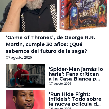
‘Game of Thrones’, de George R.R.
Martin, cumple 30 años: ¿Qué
sabemos del futuro de la saga?
7 agosto, 2026
‘Spider-Man jamás lo
haría’: Fans critican
a la Casa Blanca por
usar al héroe para
7 agosto, 2026
promover
deportaciones
‘Run Hide Fight:
Infidels’: Todo sobre
la nueva película de
Jonathan Majors en
6 agosto, 2026