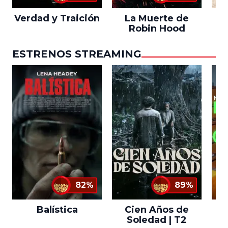
Verdad y Traición
La Muerte de
L
Robin Hood
ESTRENOS STREAMING
82%
89%
Balística
Cien Años de
Soledad | T2