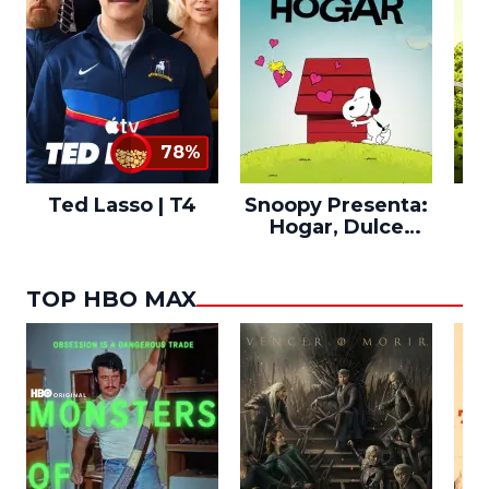
78%
Ted Lasso | T4
Snoopy Presenta:
Th
Hogar, Dulce
po
Hogar
TOP HBO MAX