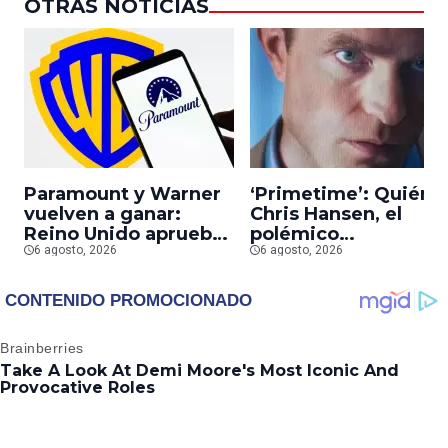
OTRAS NOTICIAS
Paramount y Warner
‘Primetime’: Quién 
vuelven a ganar:
Chris Hansen, el
Reino Unido aprueba
polémico
la fusión entre
6 agosto, 2026
presentador que
6 agosto, 2026
conglomerados
Robert Pattinson
interpreta en su
nueva película