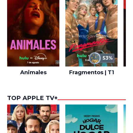
53%
Animales
Fragmentos | T1
A
TOP APPLE TV+