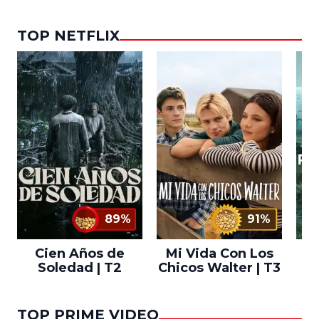
TOP NETFLIX
89%
91%
Cien Años de
Mi Vida Con Los
Bo
Soledad | T2
Chicos Walter | T3
TOP PRIME VIDEO