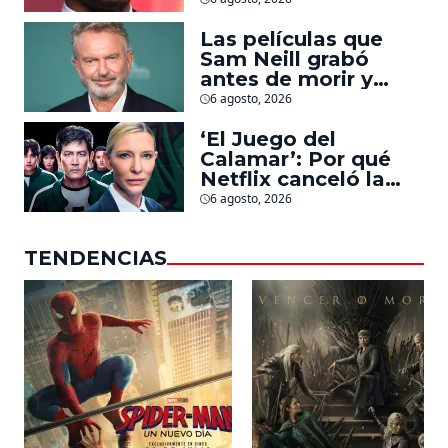
la que lucha contra
islamistas radicales
Las películas que
Sam Neill grabó
antes de morir y
llegarán pronto a
6 agosto, 2026
salas
‘El Juego del
Calamar’: Por qué
Netflix canceló la
serie de David
6 agosto, 2026
Fincher que iba a
ubicarse en Estados
TENDENCIAS
Unidos