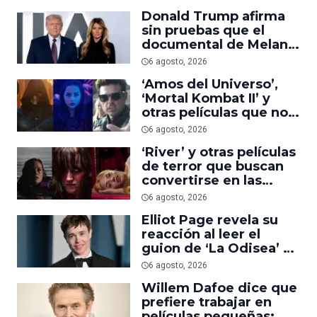
suficiente
Donald Trump afirma
sin pruebas que el
documental de Melania
es ‘la película número
6 agosto, 2026
uno del año’
‘Amos del Universo’,
‘Mortal Kombat II’ y
otras películas que no
dominaron la taquilla
6 agosto, 2026
pero triunfaron en
‘River’ y otras películas
streaming
de terror que buscan
convertirse en las
nuevas ‘Obsession’ y
6 agosto, 2026
‘Backrooms’
Elliot Page revela su
reacción al leer el
guion de ‘La Odisea’ y
elogia la forma de
6 agosto, 2026
dirigir de Christopher
Willem Dafoe dice que
Nolan
prefiere trabajar en
películas pequeñas: