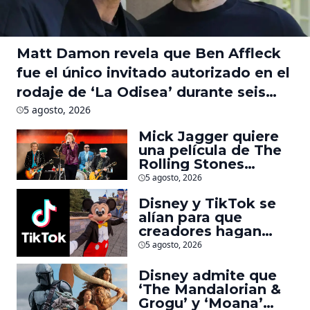
Matt Damon revela que Ben Affleck
fue el único invitado autorizado en el
rodaje de ‘La Odisea’ durante seis
meses
5 agosto, 2026
Mick Jagger quiere
una película de The
Rolling Stones
inspirado por los
5 agosto, 2026
biopics de The
Disney y TikTok se
Beatles
alían para que
creadores hagan
videos con
5 agosto, 2026
personajes de
Marvel, Pixar y ‘Star
Disney admite que
Wars’
‘The Mandalorian &
Grogu’ y ‘Moana’