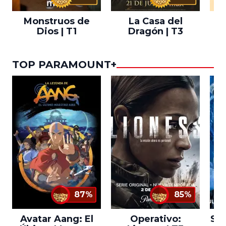
Monstruos de
La Casa del
T
Dios | T1
Dragón | T3
TOP PARAMOUNT+
87%
85%
Avatar Aang: El
Operativo:
Sta