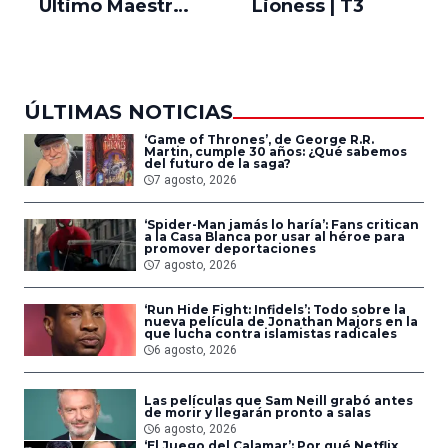
Último Maestro
Lioness | T3
Ne
del Aire
ÚLTIMAS NOTICIAS
‘Game of Thrones’, de George R.R.
Martin, cumple 30 años: ¿Qué sabemos
del futuro de la saga?
7 agosto, 2026
‘Spider-Man jamás lo haría’: Fans critican
a la Casa Blanca por usar al héroe para
promover deportaciones
7 agosto, 2026
‘Run Hide Fight: Infidels’: Todo sobre la
nueva película de Jonathan Majors en la
que lucha contra islamistas radicales
6 agosto, 2026
Las películas que Sam Neill grabó antes
de morir y llegarán pronto a salas
6 agosto, 2026
‘El Juego del Calamar’: Por qué Netflix