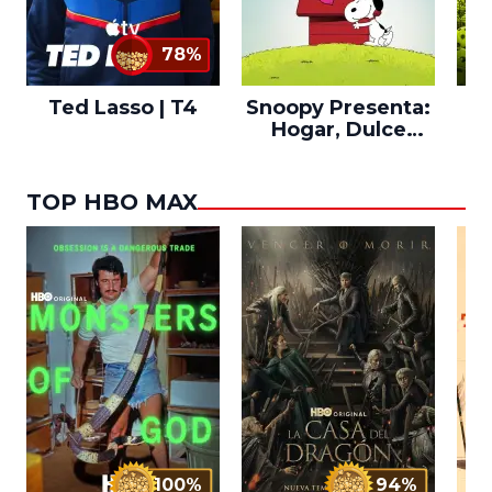
78%
Ted Lasso | T4
Snoopy Presenta:
Th
Hogar, Dulce
po
Hogar
TOP HBO MAX
100%
94%