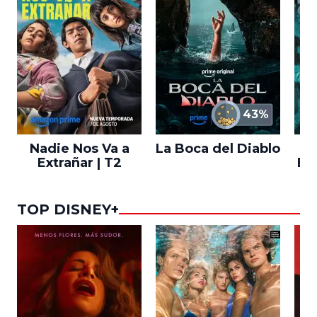
43%
Nadie Nos Va a
La Boca del Diablo
Extrañar | T2
En
TOP DISNEY+