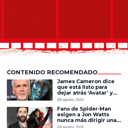
CONTENIDO RECOMENDADO
James Cameron dice
que está listo para
dejar atrás ‘Avatar’ y
trabajar en ‘el último
5 agosto, 2026
acto de su carrera’
Fans de Spider-Man
exigen a Jon Watts
nunca más dirigir una
película del personaje
5 agosto, 2026