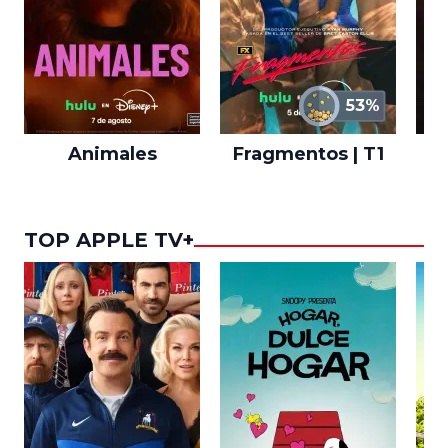
53%
Animales
Fragmentos | T1
A
TOP APPLE TV+