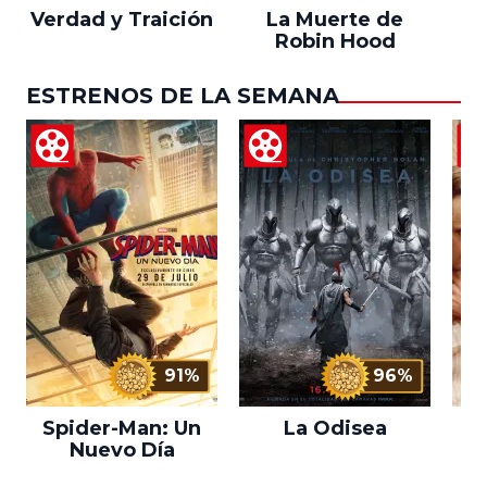
Verdad y Traición
La Muerte de
Robin Hood
ESTRENOS DE LA SEMANA
91%
96%
Spider-Man: Un
La Odisea
L
Nuevo Día