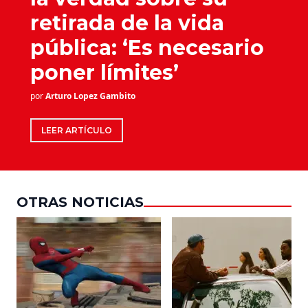
retirada de la vida
pública: ‘Es necesario
poner límites’
por
Arturo Lopez Gambito
LEER ARTÍCULO
OTRAS NOTICIAS