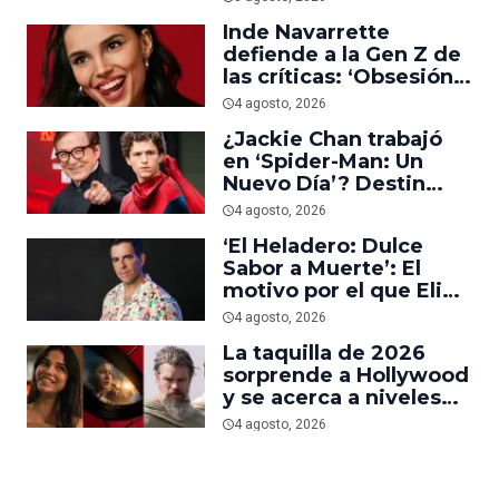
Inde Navarrette
defiende a la Gen Z de
las críticas: ‘Obsesión
es prueba de que los
4 agosto, 2026
jóvenes sí van al cine’
¿Jackie Chan trabajó
en ‘Spider-Man: Un
Nuevo Día’? Destin
Daniel Cretton aclara el
4 agosto, 2026
malentendido
‘El Heladero: Dulce
Sabor a Muerte’: El
motivo por el que Eli
Roth se hartó de los
4 agosto, 2026
grandes estudios de
La taquilla de 2026
Hollywood e hizo su
sorprende a Hollywood
nueva película gore
y se acerca a niveles
anteriores a la
4 agosto, 2026
pandemia