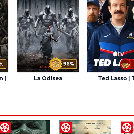
%
96%
n |
La Odisea
Ted Lasso | 