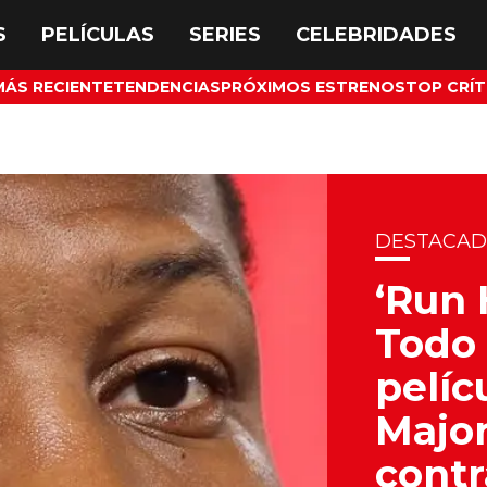
MÁS RECIENTE
TENDENCIAS
PRÓXIMOS ESTRENOS
TOP CRÍT
DESTACA
‘Run 
Todo 
pelíc
Major
contr