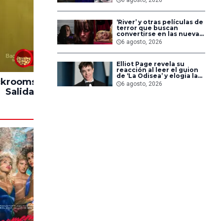
pero triunfaron en
streaming
‘River’ y otras películas de
terror que buscan
convertirse en las nuevas
‘Obsession’ y ‘Backrooms’
6 agosto, 2026
83%
Elliot Page revela su
reacción al leer el guion
de ‘La Odisea’ y elogia la
krooms: Sin
Hasta el Fin del
Impacto
forma de dirigir de
6 agosto, 2026
Christopher Nolan
Salida
Mundo