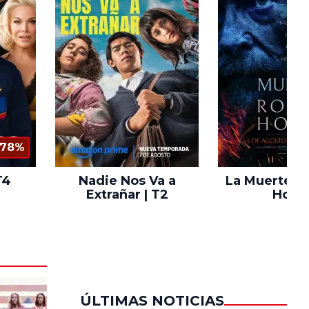
78%
T4
Nadie Nos Va a
La Muerte d
Extrañar | T2
Hood
ÚLTIMAS NOTICIAS