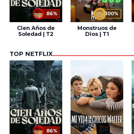
86%
100%
Cien Años de
Monstruos de
Soledad | T2
Dios | T1
TOP NETFLIX
86%