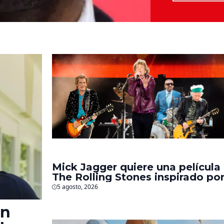
Mick Jagger quiere una película
The Rolling Stones inspirado po
los biopics de The Beatles
5 agosto, 2026
en