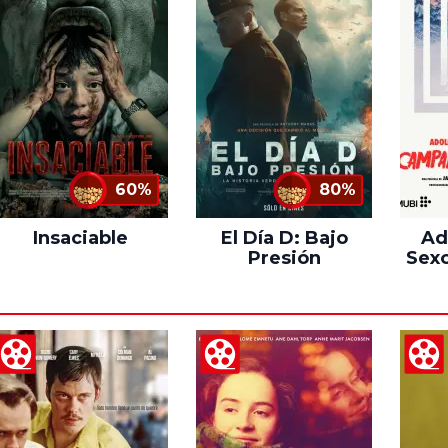
60%
80%
Insaciable
El Día D: Bajo
Ad
Presión
Sexo
C