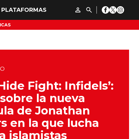
ICAS
DO
Hide Fight: Infidels’:
sobre la nueva
ula de Jonathan
s en la que lucha
a islamistas