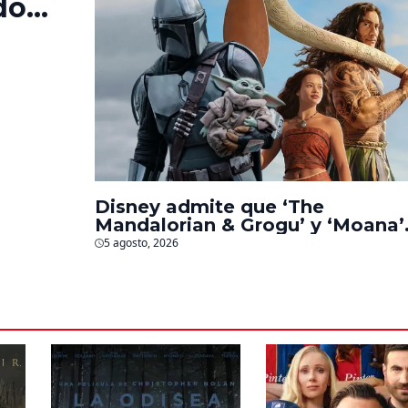
do
‘La
s
Disney admite que ‘The
Mandalorian & Grogu’ y ‘Moana’
fueron decepciones en taquilla
5 agosto, 2026
pero lograron algo especial