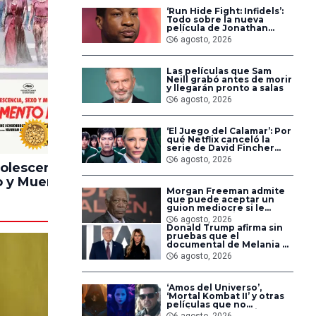
‘Run Hide Fight: Infidels’:
Todo sobre la nueva
película de Jonathan
Majors en la que lucha
6 agosto, 2026
contra islamistas
radicales
Las películas que Sam
Neill grabó antes de morir
y llegarán pronto a salas
6 agosto, 2026
‘El Juego del Calamar’: Por
100%
90%
qué Netflix canceló la
serie de David Fincher
que iba a ubicarse en
6 agosto, 2026
Estados Unidos
olescencia,
Pinocchio
Lintern
 y Muerte en
Unstrung
Morgan Freeman admite
ampamento
que puede aceptar un
Miasma
guion mediocre si le
pagan lo suficiente
6 agosto, 2026
Donald Trump afirma sin
pruebas que el
documental de Melania es
‘la película número uno
6 agosto, 2026
del año’
‘Amos del Universo’,
‘Mortal Kombat II’ y otras
películas que no
dominaron la taquilla
6 agosto, 2026