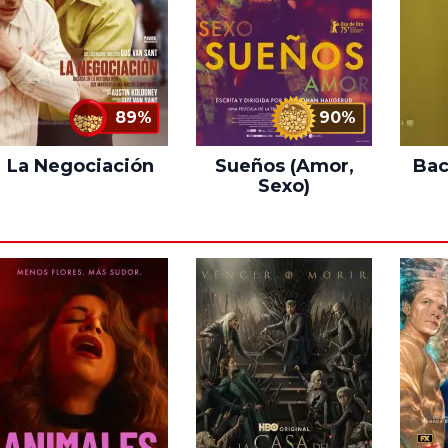
89%
90%
La Negociación
Sueños (Amor,
Bac
Sexo)