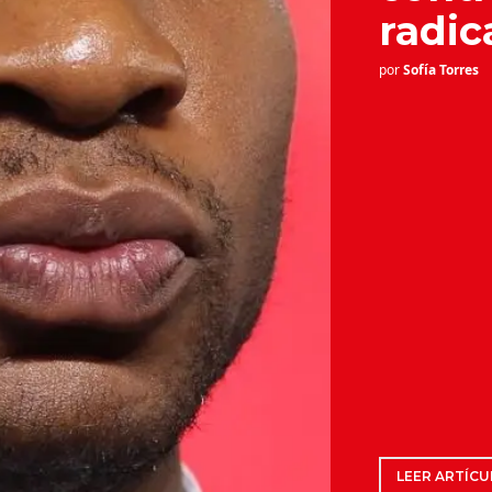
radic
por
Sofía Torres
LEER ARTÍCU