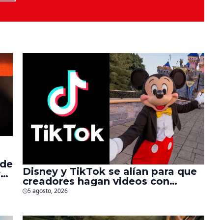
 de
Disney y TikTok se alían para que
r
creadores hagan videos con
personajes de Marvel, Pixar y ‘Star
5 agosto, 2026
Wars’