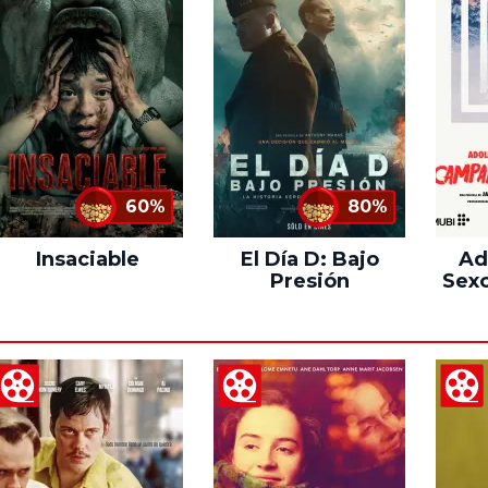
60%
80%
Insaciable
El Día D: Bajo
Ad
Presión
Sexo
C