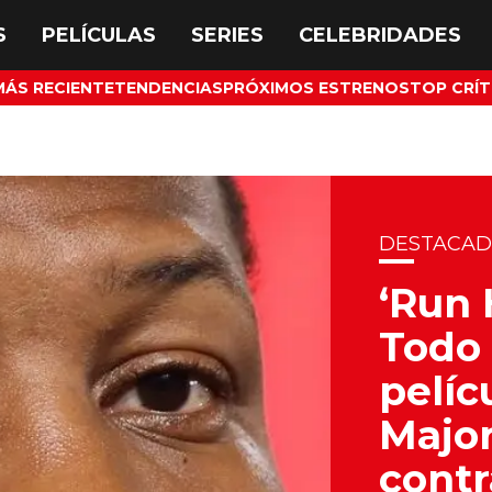
MÁS RECIENTE
TENDENCIAS
PRÓXIMOS ESTRENOS
TOP CRÍT
DESTACA
‘Run 
Todo 
pelíc
Major
contr