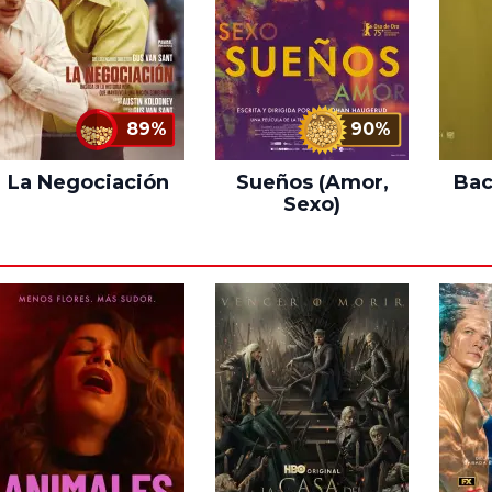
89%
90%
La Negociación
Sueños (Amor,
Bac
Sexo)