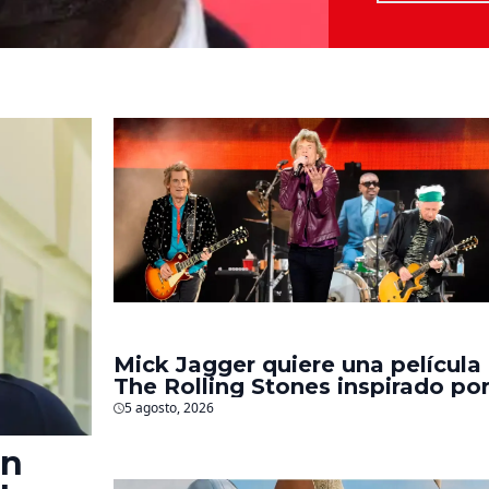
Mick Jagger quiere una película
The Rolling Stones inspirado po
los biopics de The Beatles
5 agosto, 2026
en