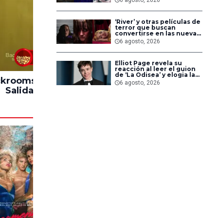
pero triunfaron en
streaming
‘River’ y otras películas de
terror que buscan
convertirse en las nuevas
‘Obsession’ y ‘Backrooms’
6 agosto, 2026
83%
Elliot Page revela su
reacción al leer el guion
de ‘La Odisea’ y elogia la
krooms: Sin
Hasta el Fin del
Impacto
forma de dirigir de
6 agosto, 2026
Christopher Nolan
Salida
Mundo