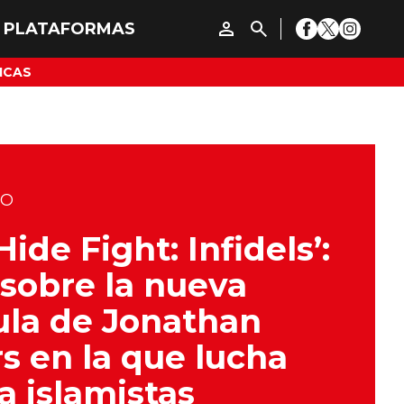
ICAS
DO
Hide Fight: Infidels’:
sobre la nueva
ula de Jonathan
s en la que lucha
a islamistas