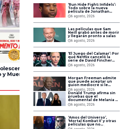
‘Run Hide Fight: Infidels’:
Todo sobre la nueva
película de Jonathan
Majors en la que lucha
6 agosto, 2026
contra islamistas
radicales
Las películas que Sam
Neill grabó antes de morir
y llegarán pronto a salas
6 agosto, 2026
‘El Juego del Calamar’: Por
100%
90%
qué Netflix canceló la
serie de David Fincher
que iba a ubicarse en
6 agosto, 2026
Estados Unidos
olescencia,
Pinocchio
Lintern
 y Muerte en
Unstrung
Morgan Freeman admite
ampamento
que puede aceptar un
Miasma
guion mediocre si le
pagan lo suficiente
6 agosto, 2026
Donald Trump afirma sin
pruebas que el
documental de Melania es
‘la película número uno
6 agosto, 2026
del año’
‘Amos del Universo’,
‘Mortal Kombat II’ y otras
películas que no
dominaron la taquilla
6 agosto, 2026