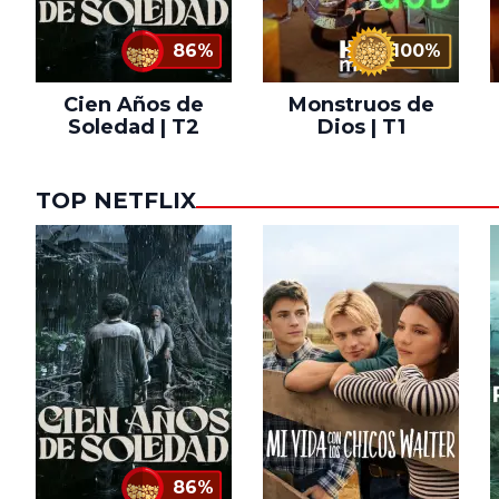
86%
100%
Cien Años de
Monstruos de
Soledad | T2
Dios | T1
TOP NETFLIX
86%