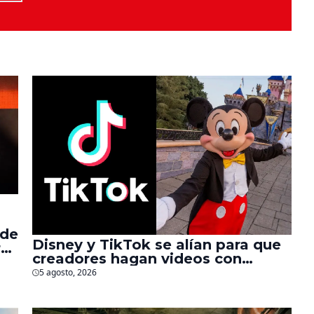
 de
Disney y TikTok se alían para que
r
creadores hagan videos con
personajes de Marvel, Pixar y ‘Star
5 agosto, 2026
Wars’