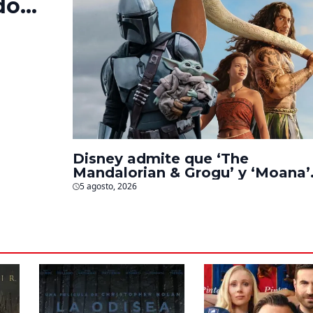
do
‘La
s
Disney admite que ‘The
Mandalorian & Grogu’ y ‘Moana’
fueron decepciones en taquilla
5 agosto, 2026
pero lograron algo especial