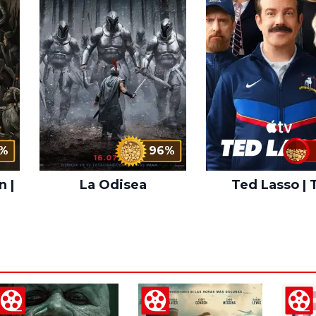
%
96%
n |
La Odisea
Ted Lasso | 