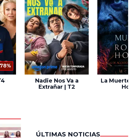
78%
T4
Nadie Nos Va a
La Muerte d
Extrañar | T2
Hood
ÚLTIMAS NOTICIAS