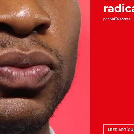
radic
por
Sofía Torres
LEER ARTÍCU