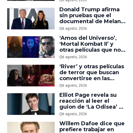
6 agosto, 2026
suficiente
Donald Trump afirma
sin pruebas que el
documental de Melania
es ‘la película número
6 agosto, 2026
uno del año’
‘Amos del Universo’,
‘Mortal Kombat II’ y
otras películas que no
dominaron la taquilla
6 agosto, 2026
pero triunfaron en
‘River’ y otras películas
streaming
de terror que buscan
convertirse en las
nuevas ‘Obsession’ y
6 agosto, 2026
‘Backrooms’
Elliot Page revela su
reacción al leer el
guion de ‘La Odisea’ y
elogia la forma de
6 agosto, 2026
dirigir de Christopher
Willem Dafoe dice que
Nolan
prefiere trabajar en