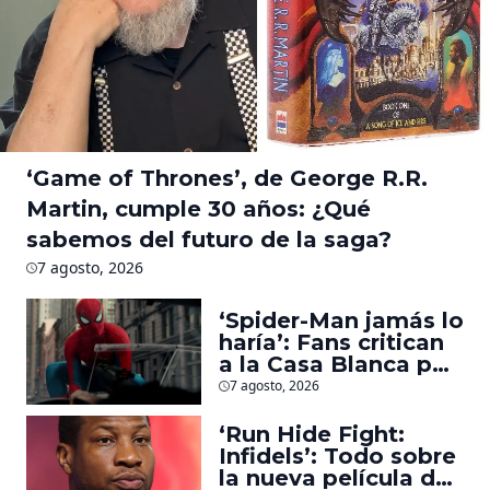
‘Game of Thrones’, de George R.R.
Martin, cumple 30 años: ¿Qué
sabemos del futuro de la saga?
7 agosto, 2026
‘Spider-Man jamás lo
haría’: Fans critican
a la Casa Blanca por
usar al héroe para
7 agosto, 2026
promover
deportaciones
‘Run Hide Fight:
Infidels’: Todo sobre
la nueva película de