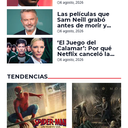
Jonathan Majors en
6 agosto, 2026
la que lucha contra
islamistas radicales
Las películas que
Sam Neill grabó
antes de morir y
llegarán pronto a
6 agosto, 2026
salas
‘El Juego del
Calamar’: Por qué
Netflix canceló la
serie de David
6 agosto, 2026
Fincher que iba a
ubicarse en Estados
TENDENCIAS
Unidos