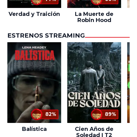
Verdad y Traición
La Muerte de
L
Robin Hood
ESTRENOS STREAMING
82%
89%
Balística
Cien Años de
Soledad | T2