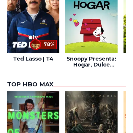
78%
Ted Lasso | T4
Snoopy Presenta:
Th
Hogar, Dulce
po
Hogar
TOP HBO MAX