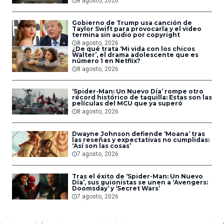
8 agosto, 2026
Gobierno de Trump usa canción de
Taylor Swift para provocarla y el video
termina sin audio por copyright
8 agosto, 2026
¿De qué trata ‘Mi vida con los chicos
Walter’, el drama adolescente que es
número 1 en Netflix?
8 agosto, 2026
‘Spider-Man: Un Nuevo Día’ rompe otro
récord histórico de taquilla: Estas son las
películas del MCU que ya superó
8 agosto, 2026
Dwayne Johnson defiende ‘Moana’ tras
las reseñas y expectativas no cumplidas:
‘Así son las cosas’
7 agosto, 2026
Tras el éxito de ‘Spider-Man: Un Nuevo
Día’, sus guionistas se unen a ‘Avengers:
Doomsday’ y ‘Secret Wars’
7 agosto, 2026