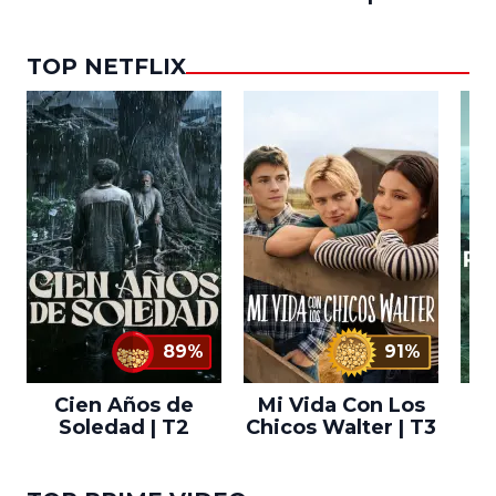
TOP NETFLIX
89%
91%
Cien Años de
Mi Vida Con Los
Bo
Soledad | T2
Chicos Walter | T3