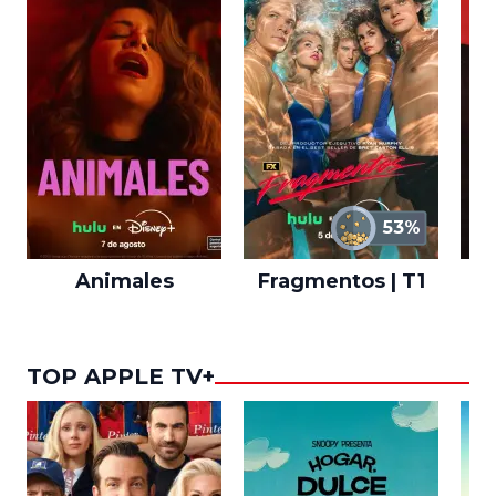
53%
Animales
Fragmentos | T1
A
TOP APPLE TV+