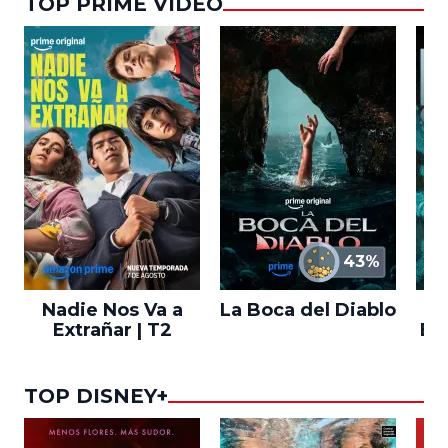
TOP PRIME VIDEO
43%
Nadie Nos Va a
La Boca del Diablo
Extrañar | T2
En
TOP DISNEY+