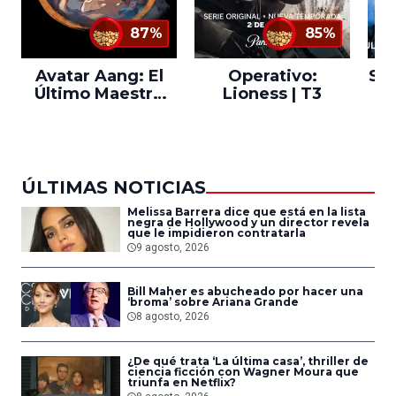
87%
85%
Avatar Aang: El
Operativo:
Sta
Último Maestro
Lioness | T3
Ne
del Aire
ÚLTIMAS NOTICIAS
Melissa Barrera dice que está en la lista
negra de Hollywood y un director revela
que le impidieron contratarla
9 agosto, 2026
Bill Maher es abucheado por hacer una
‘broma’ sobre Ariana Grande
8 agosto, 2026
¿De qué trata ‘La última casa’, thriller de
ciencia ficción con Wagner Moura que
triunfa en Netflix?