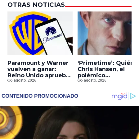
OTRAS NOTICIAS
Paramount y Warner
‘Primetime’: Quién 
vuelven a ganar:
Chris Hansen, el
Reino Unido aprueba
polémico
la fusión entre
6 agosto, 2026
presentador que
6 agosto, 2026
conglomerados
Robert Pattinson
interpreta en su
nueva película