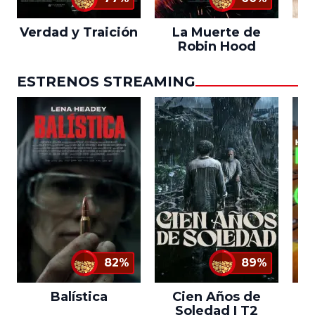
Verdad y Traición
La Muerte de
L
Robin Hood
ESTRENOS STREAMING
82%
89%
Balística
Cien Años de
Soledad | T2