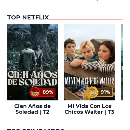
TOP NETFLIX
89%
91%
Cien Años de
Mi Vida Con Los
Bo
Soledad | T2
Chicos Walter | T3