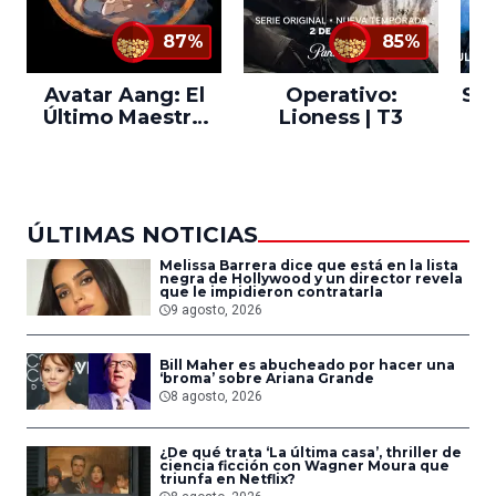
87%
85%
Avatar Aang: El
Operativo:
Sta
Último Maestro
Lioness | T3
Ne
del Aire
ÚLTIMAS NOTICIAS
Melissa Barrera dice que está en la lista
negra de Hollywood y un director revela
que le impidieron contratarla
9 agosto, 2026
Bill Maher es abucheado por hacer una
‘broma’ sobre Ariana Grande
8 agosto, 2026
¿De qué trata ‘La última casa’, thriller de
ciencia ficción con Wagner Moura que
triunfa en Netflix?