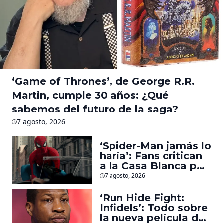
‘Game of Thrones’, de George R.R.
Martin, cumple 30 años: ¿Qué
sabemos del futuro de la saga?
7 agosto, 2026
‘Spider-Man jamás lo
haría’: Fans critican
a la Casa Blanca por
usar al héroe para
7 agosto, 2026
promover
deportaciones
‘Run Hide Fight:
Infidels’: Todo sobre
la nueva película de