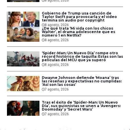
8 agosto, 2026
Gobierno de Trump usa canción de
Taylor Swift para provocarla y el video
termina sin audio por copyright
8 agosto, 2026
¿De qué trata ‘Mi vida con los chicos
Walter’, el drama adolescente que es
número 1 en Netflix?
8 agosto, 2026
‘Spider-Man: Un Nuevo Día’ rompe otro
récord histórico de taquilla: Estas son las
películas del MCU que ya superó
8 agosto, 2026
Dwayne Johnson defiende ‘Moana’ tras
las reseñas y expectativas no cumplidas:
‘Así son las cosas’
7 agosto, 2026
Tras el éxito de ‘Spider-Man: Un Nuevo
Día’, sus guionistas se unen a ‘Avengers:
Doomsday’ y ‘Secret Wars’
7 agosto, 2026