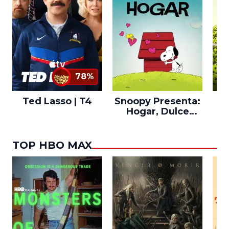
78%
Ted Lasso | T4
Snoopy Presenta:
Th
Hogar, Dulce
po
Hogar
TOP HBO MAX