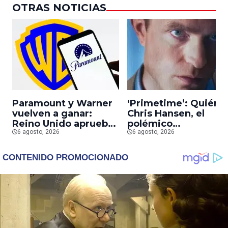
OTRAS NOTICIAS
Paramount y Warner
‘Primetime’: Quién 
vuelven a ganar:
Chris Hansen, el
Reino Unido aprueba
polémico
la fusión entre
6 agosto, 2026
presentador que
6 agosto, 2026
conglomerados
Robert Pattinson
interpreta en su
nueva película