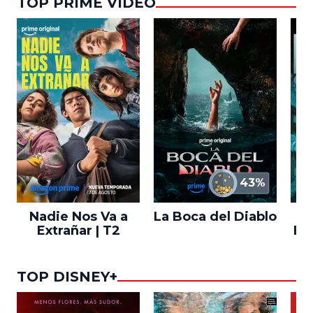
TOP PRIME VIDEO
43%
Nadie Nos Va a
La Boca del Diablo
Extrañar | T2
En
TOP DISNEY+