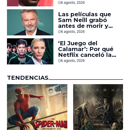
Jonathan Majors en
6 agosto, 2026
la que lucha contra
islamistas radicales
Las películas que
Sam Neill grabó
antes de morir y
llegarán pronto a
6 agosto, 2026
salas
‘El Juego del
Calamar’: Por qué
Netflix canceló la
serie de David
6 agosto, 2026
Fincher que iba a
ubicarse en Estados
TENDENCIAS
Unidos