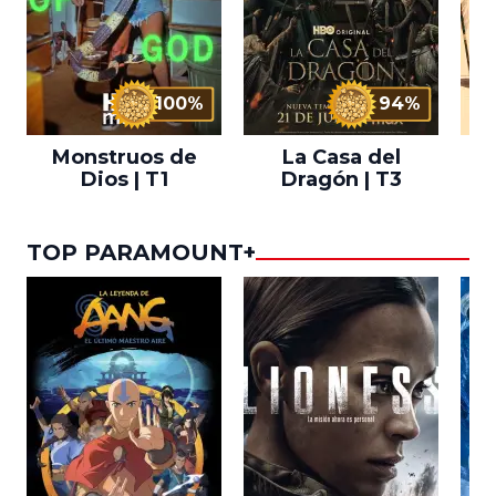
100%
94%
Monstruos de
La Casa del
T
Dios | T1
Dragón | T3
TOP PARAMOUNT+