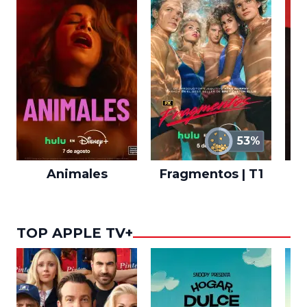
53%
Animales
Fragmentos | T1
A
TOP APPLE TV+