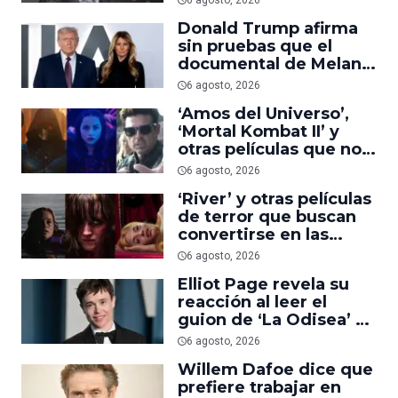
6 agosto, 2026
suficiente
Donald Trump afirma
sin pruebas que el
documental de Melania
es ‘la película número
6 agosto, 2026
uno del año’
‘Amos del Universo’,
‘Mortal Kombat II’ y
otras películas que no
dominaron la taquilla
6 agosto, 2026
pero triunfaron en
‘River’ y otras películas
streaming
de terror que buscan
convertirse en las
nuevas ‘Obsession’ y
6 agosto, 2026
‘Backrooms’
Elliot Page revela su
reacción al leer el
guion de ‘La Odisea’ y
elogia la forma de
6 agosto, 2026
dirigir de Christopher
Willem Dafoe dice que
Nolan
prefiere trabajar en