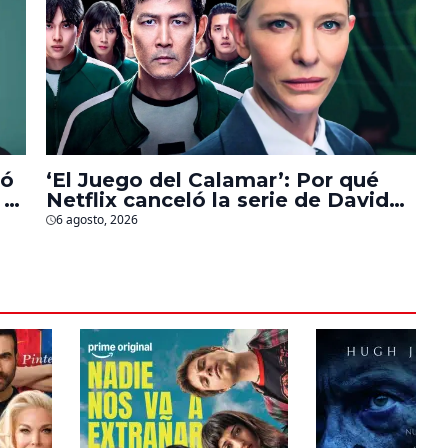
bó
‘El Juego del Calamar’: Por qué
 a
Netflix canceló la serie de David
Fincher que iba a ubicarse en
6 agosto, 2026
Estados Unidos