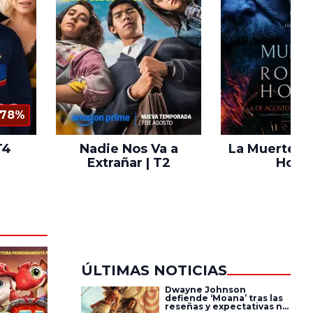
78%
T4
Nadie Nos Va a
La Muerte d
Extrañar | T2
Hood
ÚLTIMAS NOTICIAS
Dwayne Johnson
defiende ‘Moana’ tras las
reseñas y expectativas no