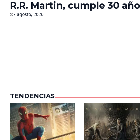
R.R. Martin, cumple 30 año
¿Qué sabemos del futuro d
7 agosto, 2026
saga?
TENDENCIAS