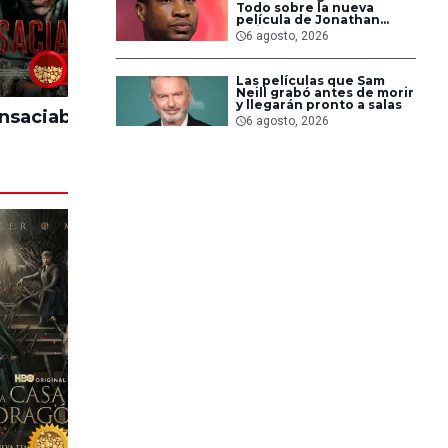
Todo sobre la nueva
película de Jonathan
Majors en la que lucha
6 agosto, 2026
contra islamistas
radicales
60%
80%
Las películas que Sam
Neill grabó antes de morir
y llegarán pronto a salas
Insaciable
El Día D: Bajo
Backroo
6 agosto, 2026
Presión
Sal
94%
53%