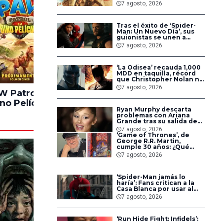
cumplidas: ‘Así son las
7 agosto, 2026
cosas’
Tras el éxito de ‘Spider-
Man: Un Nuevo Día’, sus
guionistas se unen a
‘Avengers: Doomsday’ y
7 agosto, 2026
‘Secret Wars’
‘La Odisea’ recauda 1,000
MDD en taquilla, récord
que Christopher Nolan no
alcanzaba desde hace 14
7 agosto, 2026
años
 Patrol: La
Los Juegos del
Solo P
no Película
Hambre:
No
Ryan Murphy descarta
Amanecer en La
problemas con Ariana
Cosecha
Grande tras su salida de
‘American Horror Story’
7 agosto, 2026
‘Game of Thrones’, de
George R.R. Martin,
cumple 30 años: ¿Qué
sabemos del futuro de la
7 agosto, 2026
saga?
‘Spider-Man jamás lo
haría’: Fans critican a la
Casa Blanca por usar al
héroe para promover
7 agosto, 2026
deportaciones
‘Run Hide Fight: Infidels’: