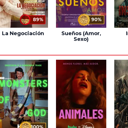
89%
90%
La Negociación
Sueños (Amor,
Sexo)
100%