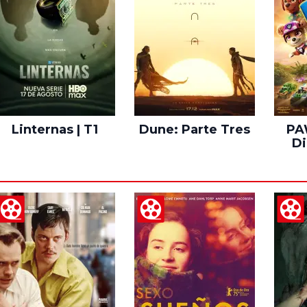
Linternas | T1
Dune: Parte Tres
PAW
Di