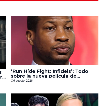
‘Run Hide Fight: Infidels’: Todo
s
sobre la nueva película de
r
Jonathan Majors en la que lucha
6 agosto, 2026
contra islamistas radicales