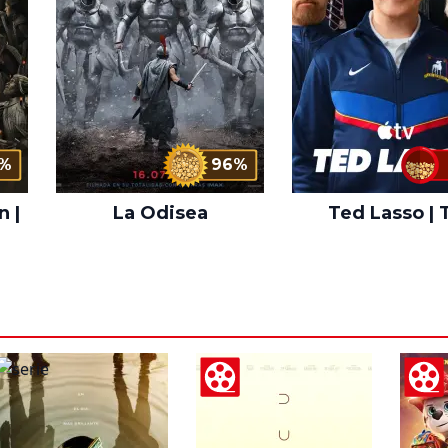
%
96%
n |
La Odisea
Ted Lasso | 