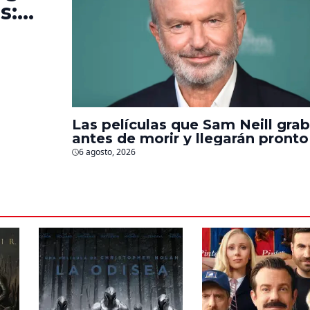
s:
e la
Las películas que Sam Neill gra
antes de morir y llegarán pronto
salas
6 agosto, 2026