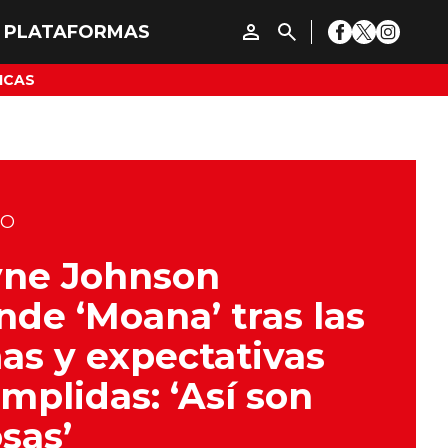
ICAS
DO
ne Johnson
nde ‘Moana’ tras las
as y expectativas
mplidas: ‘Así son
osas’