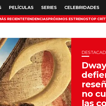
MÁS RECIENTE
TENDENCIAS
PRÓXIMOS ESTRENOS
TOP CRÍT
DESTACA
Dway
defie
reseñ
no cu
las c