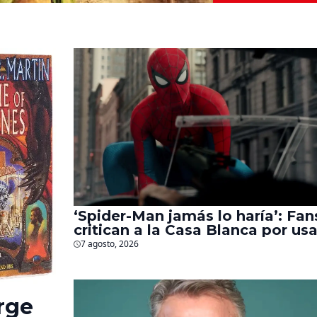
‘Spider-Man jamás lo haría’: Fan
critican a la Casa Blanca por usa
al héroe para promover
7 agosto, 2026
deportaciones
rge