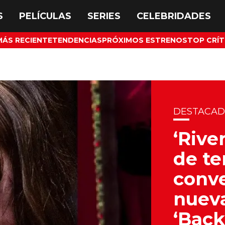
MÁS RECIENTE
TENDENCIAS
PRÓXIMOS ESTRENOS
TOP CRÍT
DESTACA
‘River
de te
conve
nueva
‘Bac