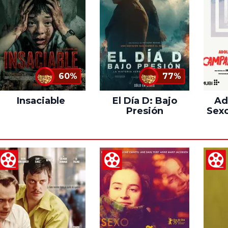
60%
77%
Insaciable
El Día D: Bajo
Ad
Presión
Sexo
C