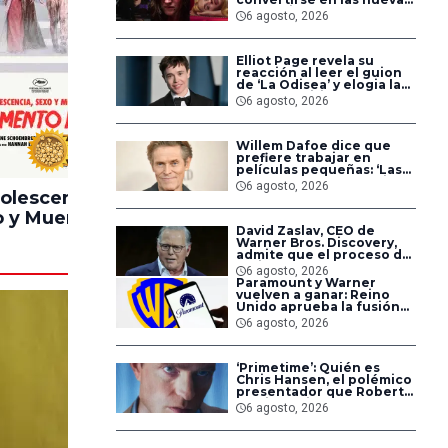
‘Obsession’ y ‘Backrooms’
6 agosto, 2026
Elliot Page revela su
reacción al leer el guion
de ‘La Odisea’ y elogia la
forma de dirigir de
6 agosto, 2026
Christopher Nolan
Willem Dafoe dice que
100%
90%
prefiere trabajar en
películas pequeñas: ‘Las
grandes están demasiado
6 agosto, 2026
planificadas’
olescencia,
Pinocchio
Lintern
 y Muerte en
Unstrung
David Zaslav, CEO de
ampamento
Warner Bros. Discovery,
Miasma
admite que el proceso de
fusión con Paramount ha
6 agosto, 2026
sido difícil para los
Paramount y Warner
empleados
vuelven a ganar: Reino
Unido aprueba la fusión
entre conglomerados
6 agosto, 2026
‘Primetime’: Quién es
Chris Hansen, el polémico
presentador que Robert
Pattinson interpreta en
6 agosto, 2026
su nueva película