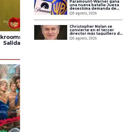
Paramount-Warner gana
una nueva batalla: Jueza
desestima demanda de
consumidores contra la
5 agosto, 2026
fusión
83%
Christopher Nolan se
convierte en el tercer
director más taquillero de
krooms: Sin
Hasta el Fin del
Impacto
todos los tiempos
5 agosto, 2026
Salida
Mundo