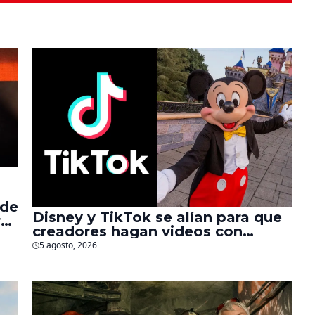
 de
Disney y TikTok se alían para que
r
creadores hagan videos con
personajes de Marvel, Pixar y ‘Star
5 agosto, 2026
Wars’