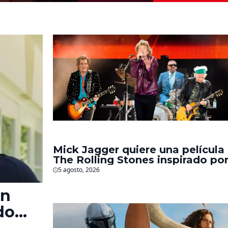
Mick Jagger quiere una película
The Rolling Stones inspirado po
los biopics de The Beatles
5 agosto, 2026
en
do