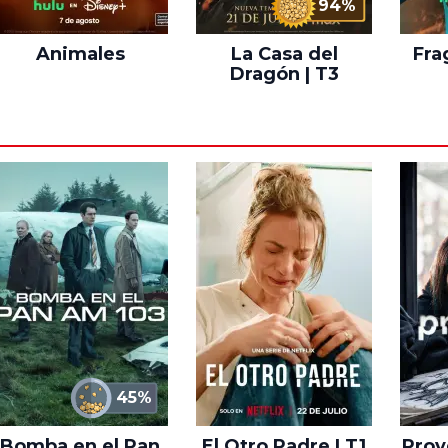
94%
Animales
La Casa del
Fra
Dragón | T3
45%
Bomba en el Pan
El Otro Padre | T1
Proye