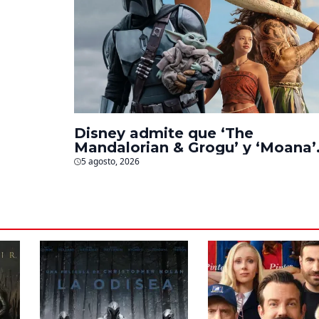
‘La
s
Disney admite que ‘The
Mandalorian & Grogu’ y ‘Moana’
fueron decepciones en taquilla
5 agosto, 2026
pero lograron algo especial