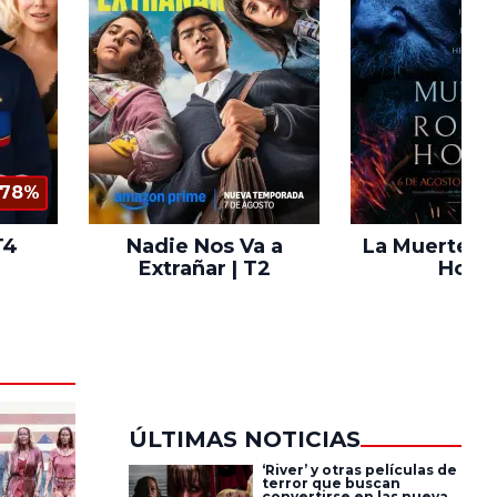
78%
T4
Nadie Nos Va a
La Muerte d
Extrañar | T2
Hood
ÚLTIMAS NOTICIAS
‘River’ y otras películas de
terror que buscan
convertirse en las nuevas