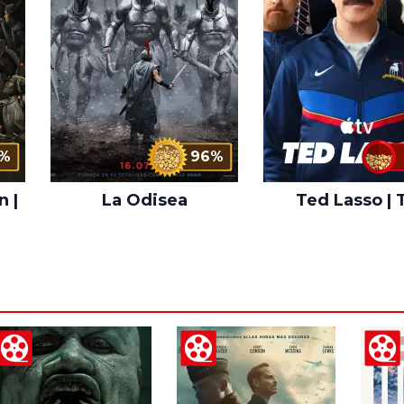
%
96%
n |
La Odisea
Ted Lasso | 