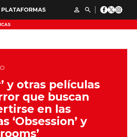
ICAS
DO
’ y otras películas
rror que buscan
rtirse en las
s ‘Obsession’ y
krooms’