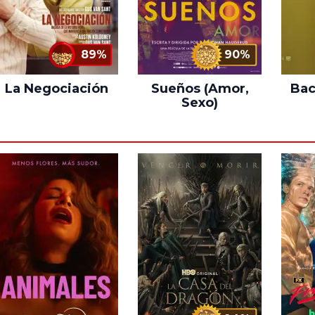
89%
90%
La Negociación
Sueños (Amor,
Bac
Sexo)