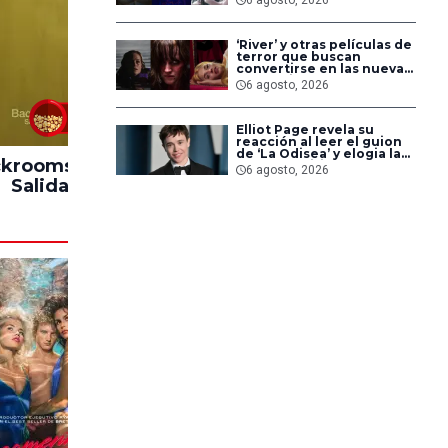
pero triunfaron en
streaming
‘River’ y otras películas de
terror que buscan
convertirse en las nuevas
‘Obsession’ y ‘Backrooms’
6 agosto, 2026
83%
Elliot Page revela su
reacción al leer el guion
de ‘La Odisea’ y elogia la
krooms: Sin
Hasta el Fin del
Impacto
forma de dirigir de
6 agosto, 2026
Christopher Nolan
Salida
Mundo