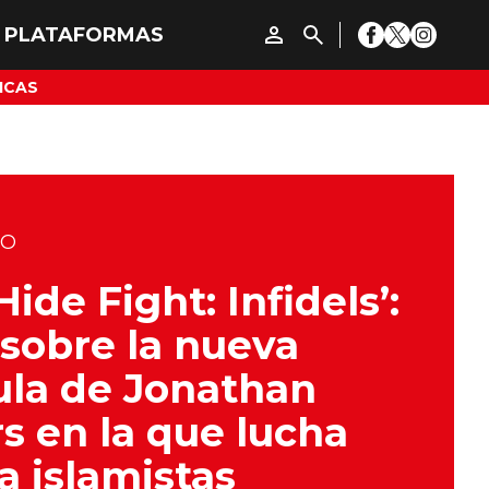
ICAS
DO
Hide Fight: Infidels’:
sobre la nueva
ula de Jonathan
s en la que lucha
a islamistas