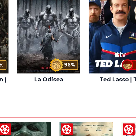
%
96%
n |
La Odisea
Ted Lasso | 