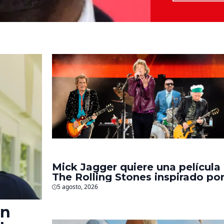
Mick Jagger quiere una película
The Rolling Stones inspirado po
los biopics de The Beatles
5 agosto, 2026
en