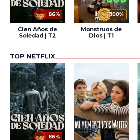
86%
100%
Cien Años de
Monstruos de
Soledad | T2
Dios | T1
TOP NETFLIX
86%