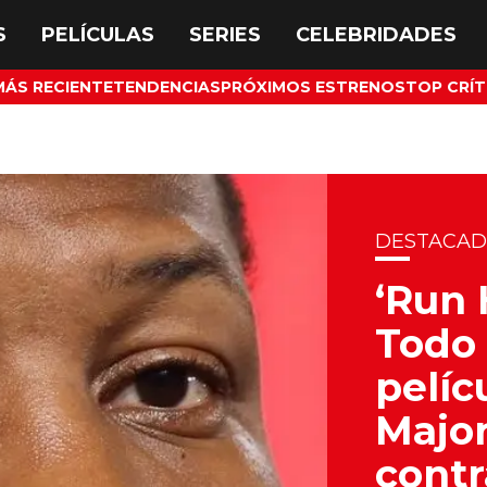
MÁS RECIENTE
TENDENCIAS
PRÓXIMOS ESTRENOS
TOP CRÍT
DESTACA
‘Run 
Todo 
pelíc
Major
contr