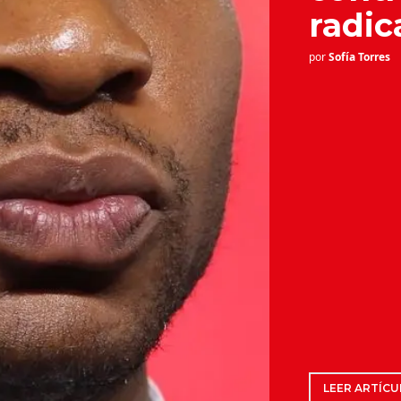
radic
por
Sofía Torres
LEER ARTÍCU