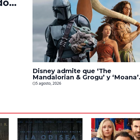
do
‘La
s
Disney admite que ‘The
Mandalorian & Grogu’ y ‘Moana’
fueron decepciones en taquilla
5 agosto, 2026
pero lograron algo especial