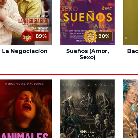
89%
90%
La Negociación
Sueños (Amor,
Bac
Sexo)