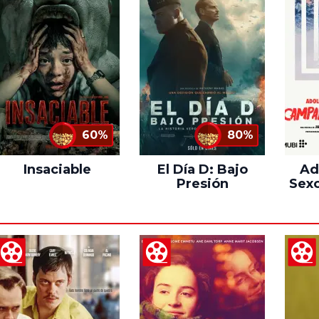
60%
80%
Insaciable
El Día D: Bajo
Ad
Presión
Sexo
C