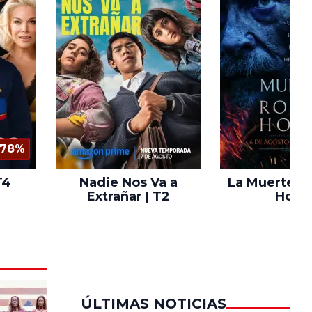
78%
T4
Nadie Nos Va a
La Muerte d
Extrañar | T2
Hood
ÚLTIMAS NOTICIAS