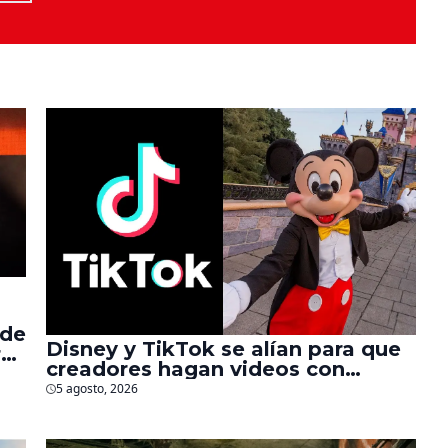
 de
Disney y TikTok se alían para que
r
creadores hagan videos con
personajes de Marvel, Pixar y ‘Star
5 agosto, 2026
Wars’