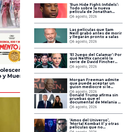
‘Run Hide Fight: Infidels’:
Todo sobre la nueva
película de Jonathan
Majors en la que lucha
6 agosto, 2026
contra islamistas
radicales
Las películas que Sam
Neill grabó antes de morir
y llegarán pronto a salas
6 agosto, 2026
‘El Juego del Calamar’: Por
100%
90%
qué Netflix canceló la
serie de David Fincher
que iba a ubicarse en
6 agosto, 2026
Estados Unidos
olescencia,
Pinocchio
Lintern
 y Muerte en
Unstrung
Morgan Freeman admite
ampamento
que puede aceptar un
Miasma
guion mediocre si le
pagan lo suficiente
6 agosto, 2026
Donald Trump afirma sin
pruebas que el
documental de Melania es
‘la película número uno
6 agosto, 2026
del año’
‘Amos del Universo’,
‘Mortal Kombat II’ y otras
películas que no
dominaron la taquilla
6 agosto, 2026