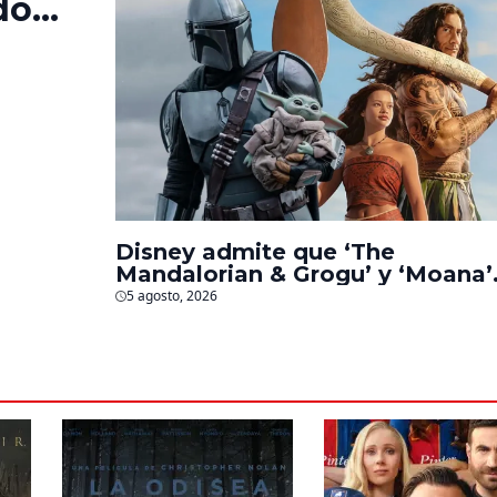
do
‘La
s
Disney admite que ‘The
Mandalorian & Grogu’ y ‘Moana’
fueron decepciones en taquilla
5 agosto, 2026
pero lograron algo especial