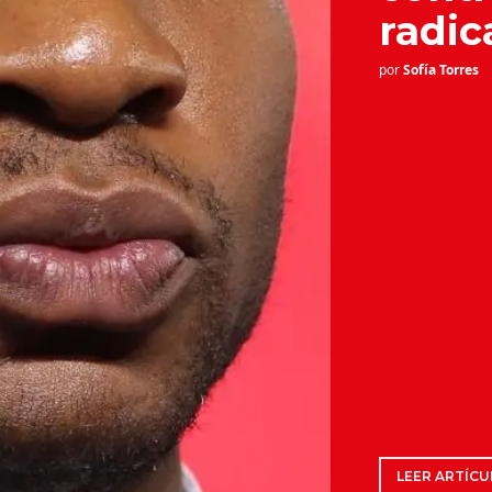
radic
por
Sofía Torres
LEER ARTÍCU