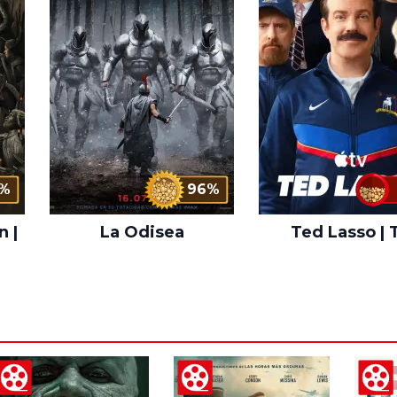
%
96%
n |
La Odisea
Ted Lasso | 