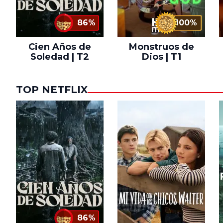
86%
100%
Cien Años de
Monstruos de
Soledad | T2
Dios | T1
TOP NETFLIX
86%