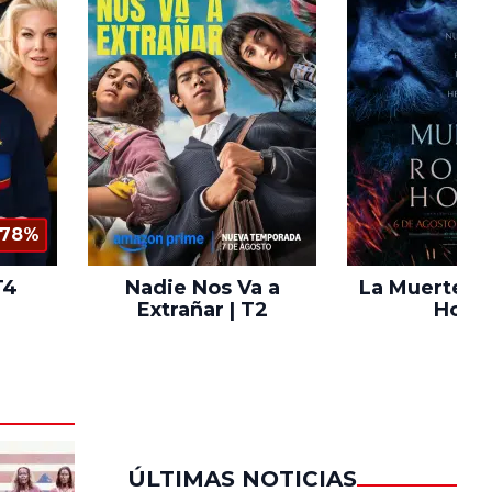
78%
T4
Nadie Nos Va a
La Muerte d
Extrañar | T2
Hood
ÚLTIMAS NOTICIAS