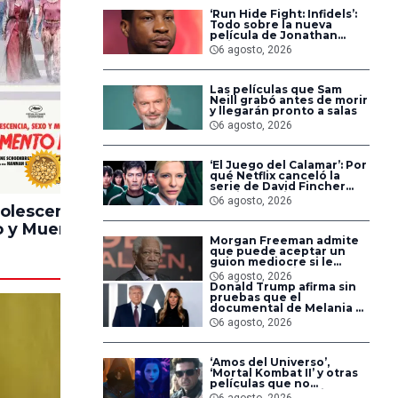
‘Run Hide Fight: Infidels’:
Todo sobre la nueva
película de Jonathan
Majors en la que lucha
6 agosto, 2026
contra islamistas
radicales
Las películas que Sam
Neill grabó antes de morir
y llegarán pronto a salas
6 agosto, 2026
‘El Juego del Calamar’: Por
100%
90%
qué Netflix canceló la
serie de David Fincher
que iba a ubicarse en
6 agosto, 2026
Estados Unidos
olescencia,
Pinocchio
Lintern
 y Muerte en
Unstrung
Morgan Freeman admite
ampamento
que puede aceptar un
Miasma
guion mediocre si le
pagan lo suficiente
6 agosto, 2026
Donald Trump afirma sin
pruebas que el
documental de Melania es
‘la película número uno
6 agosto, 2026
del año’
‘Amos del Universo’,
‘Mortal Kombat II’ y otras
películas que no
dominaron la taquilla
6 agosto, 2026