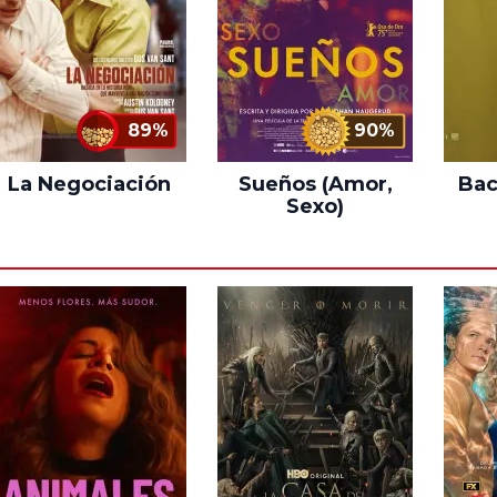
89%
90%
La Negociación
Sueños (Amor,
Bac
Sexo)