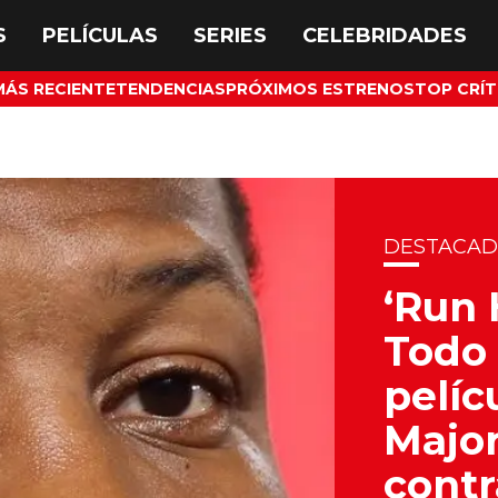
MÁS RECIENTE
TENDENCIAS
PRÓXIMOS ESTRENOS
TOP CRÍT
DESTACA
‘Run 
Todo 
pelíc
Major
contr