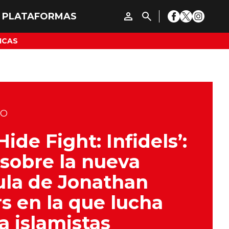
ICAS
DO
Hide Fight: Infidels’:
sobre la nueva
ula de Jonathan
s en la que lucha
a islamistas