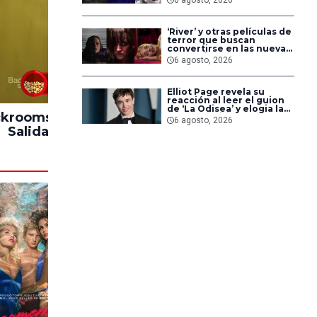
pero triunfaron en
streaming
‘River’ y otras películas de
terror que buscan
convertirse en las nuevas
‘Obsession’ y ‘Backrooms’
6 agosto, 2026
83%
Elliot Page revela su
reacción al leer el guion
de ‘La Odisea’ y elogia la
krooms: Sin
Hasta el Fin del
Impacto
forma de dirigir de
6 agosto, 2026
Christopher Nolan
Salida
Mundo