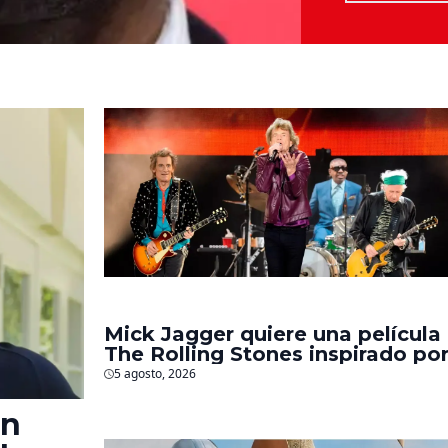
Mick Jagger quiere una película
The Rolling Stones inspirado po
los biopics de The Beatles
5 agosto, 2026
en