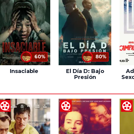
60%
80%
Insaciable
El Día D: Bajo
Ad
Presión
Sexo
C