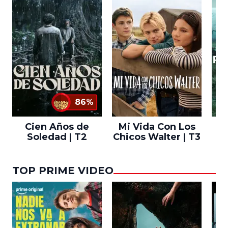
86%
Cien Años de
Mi Vida Con Los
Bo
Soledad | T2
Chicos Walter | T3
TOP PRIME VIDEO