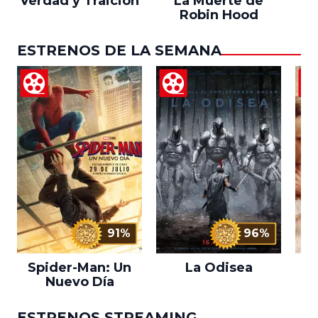
Verdad y Traición
La Muerte de
Robin Hood
ESTRENOS DE LA SEMANA
91%
96%
Spider-Man: Un
La Odisea
L
Nuevo Día
ESTRENOS STREAMING