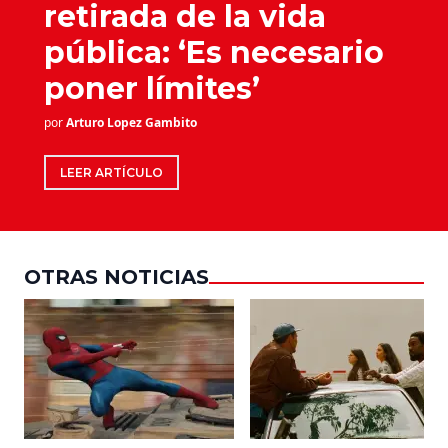
retirada de la vida
pública: ‘Es necesario
poner límites’
por
Arturo Lopez Gambito
LEER ARTÍCULO
OTRAS NOTICIAS