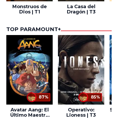
Monstruos de
La Casa del
T
Dios | T1
Dragón | T3
TOP PARAMOUNT+
87%
85%
Avatar Aang: El
Operativo:
Sta
Último Maestro
Lioness | T3
Ne