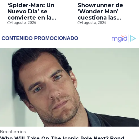
‘Spider-Man: Un
Showrunner de
Nuevo Día’ se
‘Wonder Man’
convierte en la
cuestiona las
segunda película que
4 agosto, 2026
prioridades de Marv
4 agosto, 2026
más rápido alcanza
tras la cancelación d
los mil millones en
la serie
taquilla