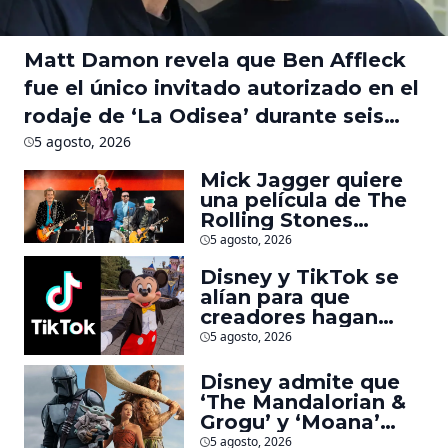
Matt Damon revela que Ben Affleck
fue el único invitado autorizado en el
rodaje de ‘La Odisea’ durante seis
meses
5 agosto, 2026
Mick Jagger quiere
una película de The
Rolling Stones
inspirado por los
5 agosto, 2026
biopics de The
Disney y TikTok se
Beatles
alían para que
creadores hagan
videos con
5 agosto, 2026
personajes de
Marvel, Pixar y ‘Star
Disney admite que
Wars’
‘The Mandalorian &
Grogu’ y ‘Moana’
fueron decepciones
5 agosto, 2026