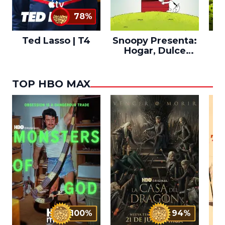
78%
Ted Lasso | T4
Snoopy Presenta:
Th
Hogar, Dulce
po
Hogar
TOP HBO MAX
100%
94%