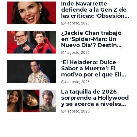
Inde Navarrette
defiende a la Gen Z de
las críticas: ‘Obsesión
es prueba de que los
4 agosto, 2026
jóvenes sí van al cine’
¿Jackie Chan trabajó
en ‘Spider-Man: Un
Nuevo Día’? Destin
Daniel Cretton aclara el
4 agosto, 2026
malentendido
‘El Heladero: Dulce
Sabor a Muerte’: El
motivo por el que Eli
Roth se hartó de los
4 agosto, 2026
grandes estudios de
La taquilla de 2026
Hollywood e hizo su
sorprende a Hollywood
nueva película gore
y se acerca a niveles
anteriores a la
4 agosto, 2026
pandemia