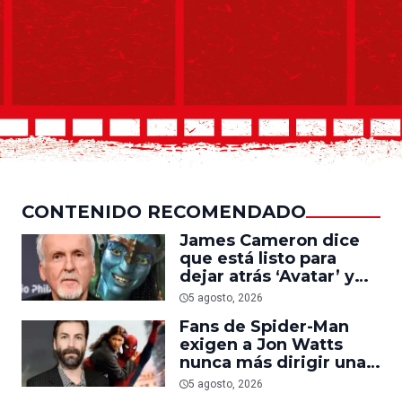
CONTENIDO RECOMENDADO
James Cameron dice
que está listo para
dejar atrás ‘Avatar’ y
trabajar en ‘el último
5 agosto, 2026
acto de su carrera’
Fans de Spider-Man
exigen a Jon Watts
nunca más dirigir una
película del personaje
5 agosto, 2026