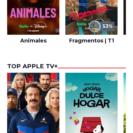
53%
Animales
Fragmentos | T1
A
TOP APPLE TV+