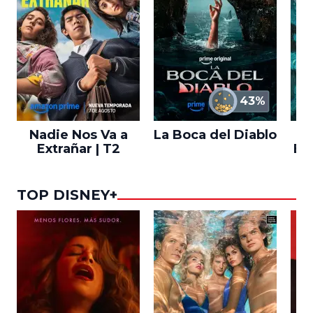
43%
Nadie Nos Va a
La Boca del Diablo
Extrañar | T2
En
TOP DISNEY+